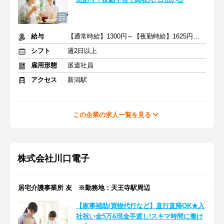
給与
【通常時給】1300円～【夜勤時給】1625円～ ＋交通費
シフト
週2日以上
雇用形態
派遣社員
アクセス
新潟駅
この企業の求人一覧を見る
株式会社川口電子
居宅介護事業所 友 ※勤務地：天王寺駅周辺
【家事補助/買物代行など】直行直帰OK★入
社祝い金5万&現金手渡し!スキマ時間に働け