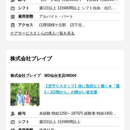
シフト
週1日以上 1日6時間以上 シフト自由・自己申告
雇用形態
アルバイト・パート
アクセス
(1)聖蹟桜ケ丘駅 (2)下北沢駅
ケアサービスさくらの求人一覧を見る
株式会社ブレイブ
株式会社ブレイブ MD仙台支店/MD04
【見守りスタッフ】体に負担なく働く★「週
2～3日間から」の障がい者支援
給与
未経験:時給1250～1875円 経験者:時給1450～2175円+交通費全額
シフト
週2日以上 1日6時間以上