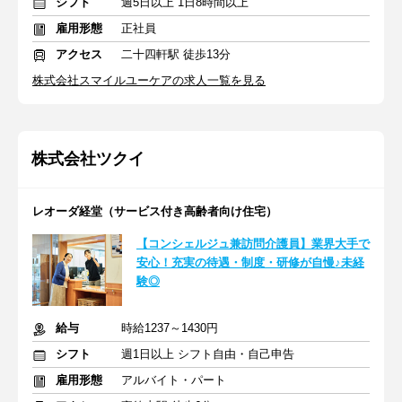
シフト
週5日以上 1日8時間以上
雇用形態
正社員
アクセス
二十四軒駅 徒歩13分
株式会社スマイルユーケアの求人一覧を見る
株式会社ツクイ
レオーダ経堂（サービス付き高齢者向け住宅）
【コンシェルジュ兼訪問介護員】業界大手で
安心！充実の待遇・制度・研修が自慢♪未経
験◎
給与
時給1237～1430円
シフト
週1日以上 シフト自由・自己申告
雇用形態
アルバイト・パート