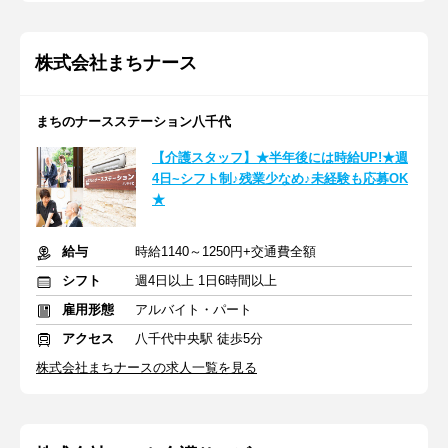
株式会社まちナース
まちのナースステーション八千代
【介護スタッフ】★半年後には時給UP!★週
4日~シフト制♪残業少なめ♪未経験も応募OK
★
給与
時給1140～1250円+交通費全額
シフト
週4日以上 1日6時間以上
雇用形態
アルバイト・パート
アクセス
八千代中央駅 徒歩5分
株式会社まちナースの求人一覧を見る