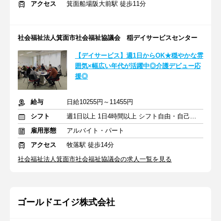
アクセス
箕面船場阪大前駅 徒歩11分
社会福祉法人箕面市社会福祉協議会 稲デイサービスセンター
【デイサービス】週1日からOK★穏やかな雰
囲気×幅広い年代が活躍中◎介護デビュー応
援◎
給与
日給10255円～11455円
シフト
週1日以上 1日4時間以上 シフト自由・自己申告
雇用形態
アルバイト・パート
アクセス
牧落駅 徒歩14分
社会福祉法人箕面市社会福祉協議会の求人一覧を見る
ゴールドエイジ株式会社