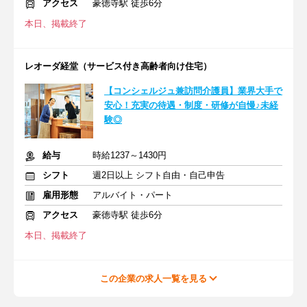
アクセス
豪徳寺駅 徒歩6分
本日、掲載終了
レオーダ経堂（サービス付き高齢者向け住宅）
【コンシェルジュ兼訪問介護員】業界大手で
安心！充実の待遇・制度・研修が自慢♪未経
験◎
給与
時給1237～1430円
シフト
週2日以上 シフト自由・自己申告
雇用形態
アルバイト・パート
アクセス
豪徳寺駅 徒歩6分
本日、掲載終了
この企業の求人一覧を見る