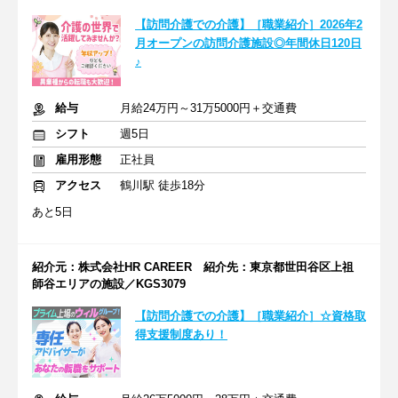
【訪問介護での介護】［職業紹介］2026年2
月オープンの訪問介護施設◎年間休日120日
♪
給与
月給24万円～31万5000円＋交通費
シフト
週5日
雇用形態
正社員
アクセス
鶴川駅 徒歩18分
あと5日
紹介元：株式会社HR CAREER 紹介先：東京都世田谷区上祖
師谷エリアの施設／KGS3079
【訪問介護での介護】［職業紹介］☆資格取
得支援制度あり！