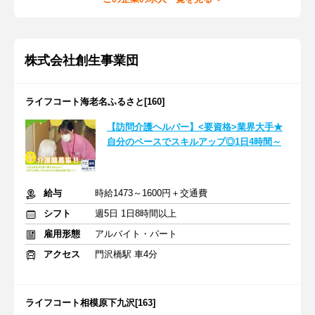
株式会社創生事業団
ライフコート海老名ふるさと[160]
【訪問介護ヘルパー】<要資格>業界大手★
自分のペースでスキルアップ◎1日4時間～
給与
時給1473～1600円＋交通費
シフト
週5日 1日8時間以上
雇用形態
アルバイト・パート
アクセス
門沢橋駅 車4分
ライフコート相模原下九沢[163]