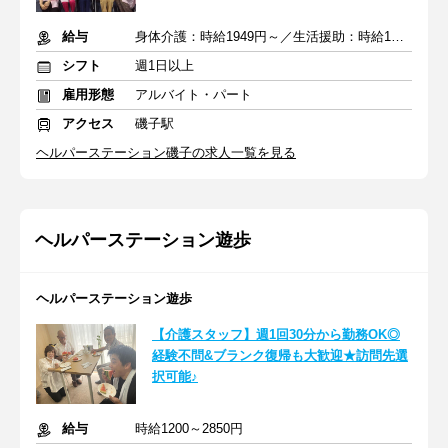
給与
身体介護：時給1949円～／生活援助：時給1479円～ ※交通費支給
シフト
週1日以上
雇用形態
アルバイト・パート
アクセス
磯子駅
ヘルパーステーション磯子の求人一覧を見る
ヘルパーステーション遊歩
ヘルパーステーション遊歩
【介護スタッフ】週1回30分から勤務OK◎
経験不問&ブランク復帰も大歓迎★訪問先選
択可能♪
給与
時給1200～2850円