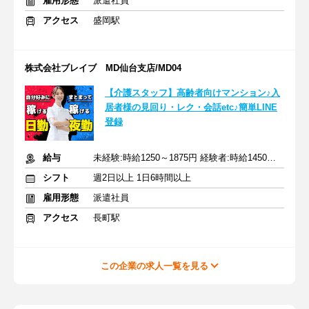
雇用形態
派遣社員
アクセス
盛岡駅
株式会社ブレイブ MD仙台支店/MD04
【介護スタッフ】高齢者向けマンション♪入
居者様の見回り・レク・会話etc♪簡単LINE
登録
給与
未経験:時給1250～1875円 経験者:時給1450～2175円+交通費全額
シフト
週2日以上 1日6時間以上
雇用形態
派遣社員
アクセス
長町駅
この企業の求人一覧を見る