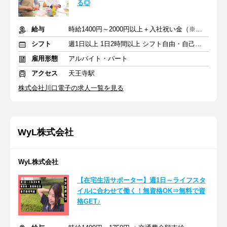
る◎
給与
時給1400円～2000円以上＋入社祝い金（※社員の場合10万円支給）
シフト
週1日以上 1日2時間以上 シフト自由・自己申告
雇用形態
アルバイト・パート
アクセス
天王寺駅
株式会社川口電子の求人一覧を見る
WyL株式会社
WyL株式会社
【在宅生活サポーター】週1日～ライフスタ
イルに合わせて働く！無資格OK⇒無料で資
格GET♪