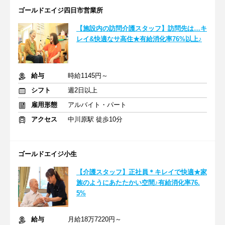
ゴールドエイジ四日市営業所
【施設内の訪問介護スタッフ】訪問先は…キ
レイ&快適なサ高住★有給消化率76%以上♪
給与
時給1145円～
シフト
週2日以上
雇用形態
アルバイト・パート
アクセス
中川原駅 徒歩10分
ゴールドエイジ小生
【介護スタッフ】正社員＊キレイで快適★家
族のようにあたたかい空間♪有給消化率76.
5%
給与
月給18万7220円～