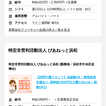
給与
時給1023円～2,350円円 +交通費
シフト
週1日以上 1日4時間以上 シフト自由・自己申告
雇用形態
アルバイト・パート
アクセス
てだこ浦西駅 車5分
有限会社フィーチャー企画の求人一覧を見る
特定非営利活動法人 ぴあねっと浜松
特定非営利活動法人 ぴあねっと浜松 (勤務地：浜松市中央区佐
鳴台)
【訪問介護スタッフ】未経験OK！資格取得
支援あり♪高時給1950円◎土曜の3hのみ！副
業OK◎
給与
時給1950円～ ＋交通費規定支給