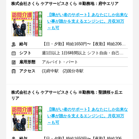
株式会社さくら ケアサービスさくら ※勤務地：府中エリア
【障がい者のサポート】あなたにしか出来な
い事が誰かを支えるエンジンに。月収30万
～も可
給与
【⽇・夕勤】時給1650円〜【夜勤】時給2063円〜※交通費全額支給
シフト
週1日以上 1日6時間以上 シフト自由・自己申告
雇用形態
アルバイト・パート
アクセス
(1)府中駅 (2)国分寺駅
株式会社さくら ケアサービスさくら ※勤務地：聖蹟桜ヶ丘エ
リア
【障がい者のサポート】あなたにしか出来な
い事が誰かを支えるエンジンに。月収30万
～も可
給与
【⽇・夕勤】時給1650円〜【夜勤】時給2063円〜※交通費全額支給