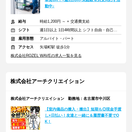
動中♪
給与
時給1,200円 ～ + 交通費支給
シフト
週1日以上 1日4時間以上 シフト自由・自己申告
雇用形態
アルバイト・パート
アクセス
矢場町駅 徒歩1分
株式会社ROZEL WAVEの求人一覧を見る
株式会社アーチクリエイション
株式会社アーチクリエイション 勤務地：名古屋市中川区
【室内備品の搬入・搬出】短期も◎現金手渡
し×日払い！友達と一緒に＆履歴書不要でO
K！