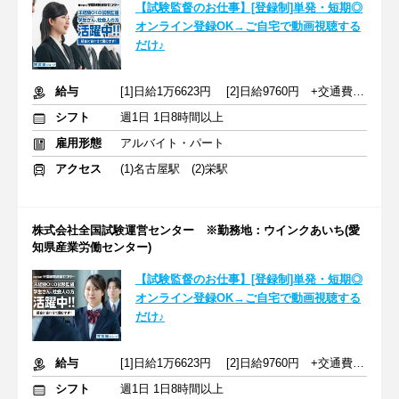
【試験監督のお仕事】[登録制]単発・短期◎
オンライン登録OK→ご自宅で動画視聴する
だけ♪
給与
[1]日給1万6623円 [2]日給9760円 +交通費規定支給
シフト
週1日 1日8時間以上
雇用形態
アルバイト・パート
アクセス
(1)名古屋駅 (2)栄駅
株式会社全国試験運営センター ※勤務地：ウインクあいち(愛
知県産業労働センター)
【試験監督のお仕事】[登録制]単発・短期◎
オンライン登録OK→ご自宅で動画視聴する
だけ♪
給与
[1]日給1万6623円 [2]日給9760円 +交通費規定支給
シフト
週1日 1日8時間以上