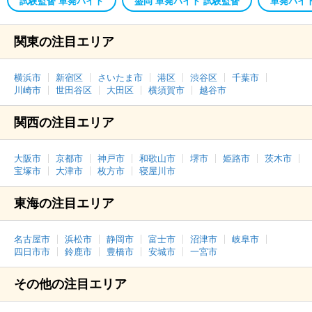
試験監督 単発バイト
盛岡 単発バイト 試験監督
単発バイト
関東の注目エリア
横浜市
新宿区
さいたま市
港区
渋谷区
千葉市
川崎市
世田谷区
大田区
横須賀市
越谷市
関西の注目エリア
大阪市
京都市
神戸市
和歌山市
堺市
姫路市
茨木市
宝塚市
大津市
枚方市
寝屋川市
東海の注目エリア
名古屋市
浜松市
静岡市
富士市
沼津市
岐阜市
四日市市
鈴鹿市
豊橋市
安城市
一宮市
その他の注目エリア