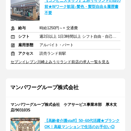
【コンビニスタッフ】よみうりランドの目の
前★Wワーク歓迎♪髪色・髪型自由＆履歴書
不要
給与
時給1250円～+ 交通費
シフト
週2日以上 1日3時間以上 シフト自由・自己申告
雇用形態
アルバイト・パート
アクセス
読売ランド前駅
セブンイレブン川崎よみうりランド前店の求人一覧を見る
マンパワーグループ株式会社
マンパワーグループ株式会社 ケアサービス事業本部 厚木支
店/903103S
【高齢者介護staff】50~60代活躍★ブランク
OK！高級マンションで生活のお手伝い◎