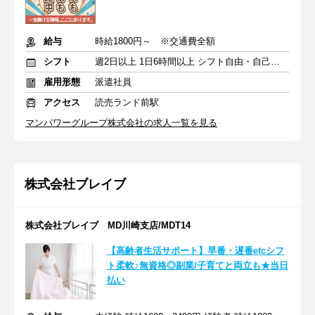
給与
時給1800円～ ※交通費全額
シフト
週2日以上 1日6時間以上 シフト自由・自己申告
雇用形態
派遣社員
アクセス
読売ランド前駅
マンパワーグループ株式会社の求人一覧を見る
株式会社ブレイブ
株式会社ブレイブ MD川崎支店/MDT14
【高齢者生活サポート】早番・遅番etcシフ
ト柔軟♪無資格◎副業/子育てと両立も★当日
払い