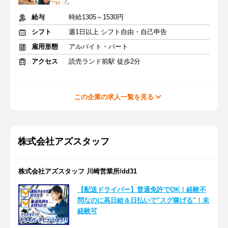
給与
時給1305～1530円
シフト
週1日以上 シフト自由・自己申告
雇用形態
アルバイト・パート
アクセス
読売ランド前駅 徒歩2分
この企業の求人一覧を見る
株式会社アズスタッフ
株式会社アズスタッフ 川崎営業所/dd31
【配送ドライバー】普通免許でOK！経験不
問なのに高日給＆日払いで"スグ稼げる"！未
経験可