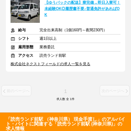
【ゆうパックの配送】寮完備→即日入寮可！
未経験OK◎履歴書不要♪普通免許があればO
K
給与
完全出来高制（1個160円～夜間230円）
シフト
週1日以上
雇用形態
業務委託
アクセス
読売ランド前駅
株式会社ネクストフィールドの求人一覧を見る
1
前のページへ
次のページへ
求人数 全
1
件
「読売ランド前駅 （神奈川県） 現金手渡し」のアルバイ
ト・バイトに関連する「読売ランド前駅 (神奈川県)」の
求人情報