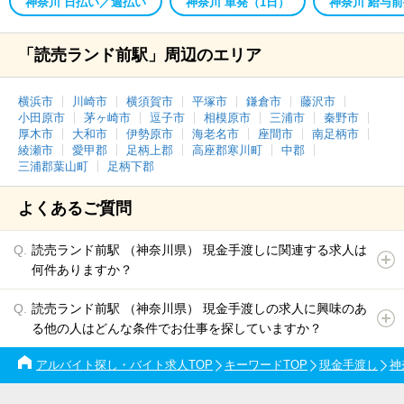
神奈川 日払い／週払い
神奈川 単発（1日）
神奈川 給与
「読売ランド前駅」周辺のエリア
横浜市
川崎市
横須賀市
平塚市
鎌倉市
藤沢市
小田原市
茅ヶ崎市
逗子市
相模原市
三浦市
秦野市
厚木市
大和市
伊勢原市
海老名市
座間市
南足柄市
綾瀬市
愛甲郡
足柄上郡
高座郡寒川町
中郡
三浦郡葉山町
足柄下郡
よくあるご質問
読売ランド前駅 （神奈川県） 現金手渡しに関連する求人は
何件ありますか？
読売ランド前駅 （神奈川県） 現金手渡しの求人に興味のあ
る他の人はどんな条件でお仕事を探していますか？
アルバイト探し・バイト求人TOP
キーワードTOP
現金手渡し
神