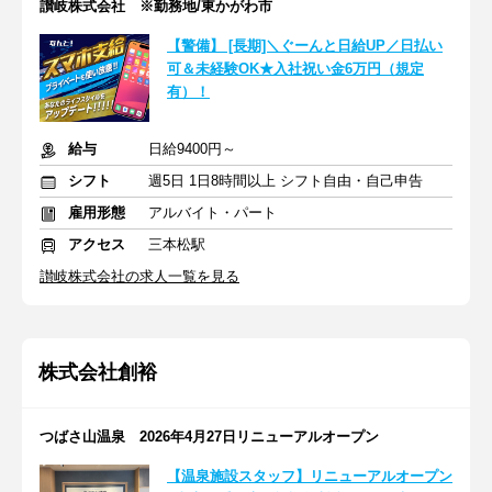
讃岐株式会社 ※勤務地/東かがわ市
【警備】 [長期]＼ぐーんと日給UP／日払い
可＆未経験OK★入社祝い金6万円（規定
有）！
給与
日給9400円～
シフト
週5日 1日8時間以上 シフト自由・自己申告
雇用形態
アルバイト・パート
アクセス
三本松駅
讃岐株式会社の求人一覧を見る
株式会社創裕
つばさ山温泉 2026年4月27日リニューアルオープン
【温泉施設スタッフ】リニューアルオープン