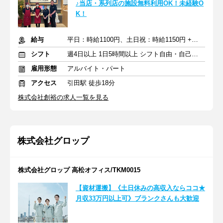
♪当店・系列店の施設無料利用OK！未経験O
K！
給与
平日：時給1100円、土日祝：時給1150円 +交通費規定支給
シフト
週4日以上 1日5時間以上 シフト自由・自己申告
雇用形態
アルバイト・パート
アクセス
引田駅 徒歩18分
株式会社創裕の求人一覧を見る
株式会社グロップ
株式会社グロップ 高松オフィス/TKM0015
【資材運搬】《土日休みの高収入ならココ★
月収33万円以上可》ブランクさんも大歓迎