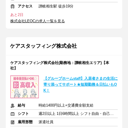
アクセス
讃岐相生駅 徒歩19分
あと2日
株式会社LEOCの求人一覧を見る
ケアスタッフィング株式会社
ケアスタッフィング株式会社(勤務地：讃岐相生エリア)【本
社】
【グループホームstaff】入居者さまの生活に
寄り添ってサポート★短期勤務＆日払いもO
K！
給与
時給1400円以上+交通費全額支給
シフト
週2日以上 1日6時間以上 シフト自由・自己申告
雇用形態
派遣社員