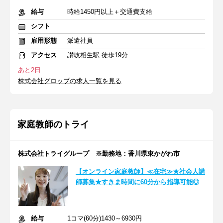
給与
時給1450円以上＋交通費支給
シフト
雇用形態
派遣社員
アクセス
讃岐相生駅 徒歩19分
あと2日
株式会社グロップの求人一覧を見る
家庭教師のトライ
株式会社トライグループ ※勤務地：香川県東かがわ市
【オンライン家庭教師】≪在宅≫★社会人講
師募集★すきま時間に60分から指導可能◎
給与
1コマ(60分)1430～6930円