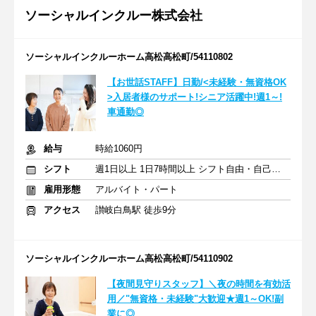
ソーシャルインクルー株式会社
ソーシャルインクルーホーム高松高松町/54110802
【お世話STAFF】日勤/<未経験・無資格OK
>入居者様のサポート!シニア活躍中!週1～!
車通勤◎
給与
時給1060円
シフト
週1日以上 1日7時間以上 シフト自由・自己申告
雇用形態
アルバイト・パート
アクセス
讃岐白鳥駅 徒歩9分
ソーシャルインクルーホーム高松高松町/54110902
【夜間見守りスタッフ】＼夜の時間を有効活
用／"無資格・未経験"大歓迎★週1～OK!副
業に◎