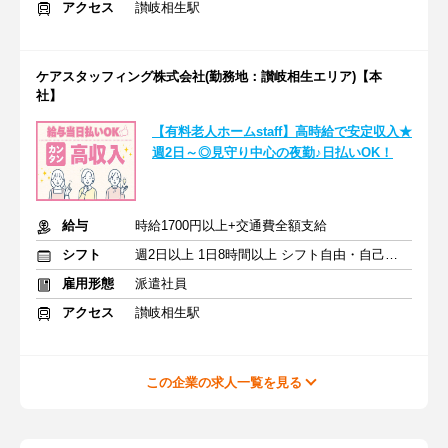
アクセス
讃岐相生駅
ケアスタッフィング株式会社(勤務地：讃岐相生エリア)【本
社】
【有料老人ホームstaff】高時給で安定収入★
週2日～◎見守り中心の夜勤♪日払いOK！
給与
時給1700円以上+交通費全額支給
シフト
週2日以上 1日8時間以上 シフト自由・自己申告
雇用形態
派遣社員
アクセス
讃岐相生駅
この企業の求人一覧を見る