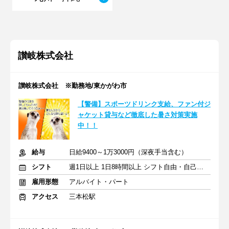
讃岐株式会社
讃岐株式会社 ※勤務地/東かがわ市
【警備】スポーツドリンク支給、ファン付ジ
ャケット貸与など徹底した暑さ対策実施
中！！
給与
日給9400～1万3000円（深夜手当含む）
シフト
週1日以上 1日8時間以上 シフト自由・自己申告
雇用形態
アルバイト・パート
アクセス
三本松駅