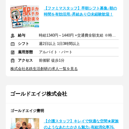
【ファミマスタッフ】早朝シフト募集♪朝の
時間を有効活用♪昇給あり◎未経験歓迎！
給与
時給1340円～1440円 +交通費全額支給 ※時間帯手当含む
シフト
週2日以上 1日3時間以上
雇用形態
アルバイト・パート
アクセス
前後駅 徒歩1分
株式会社名鉄生活創研の求人一覧を見る
ゴールドエイジ株式会社
ゴールドエイジ豊明
【介護スタッフ】キレイで快適な空間★家族
のようなあたたかさも魅力♪有給消化率76.