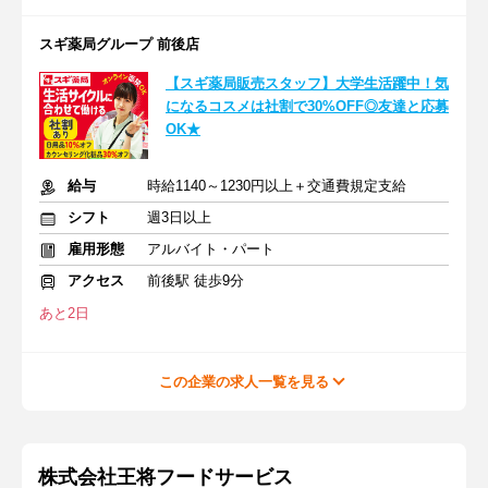
スギ薬局グループ 前後店
【スギ薬局販売スタッフ】大学生活躍中！気
になるコスメは社割で30%OFF◎友達と応募
OK★
給与
時給1140～1230円以上＋交通費規定支給
シフト
週3日以上
雇用形態
アルバイト・パート
アクセス
前後駅 徒歩9分
あと2日
この企業の求人一覧を見る
株式会社王将フードサービス