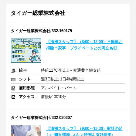
タイガー総業株式会社
タイガー総業株式会社/332-160175
【清掃スタッフ】（8:00～12:00）＊簡単お
掃除＊家事・プライベートとの両立も◎
給与
時給1170円以上＋交通費全額支給
シフト
週3日以上 1日4時間以上
雇用形態
アルバイト・パート
アクセス
前後駅 車10分
タイガー総業株式会社/332-030207
【清掃スタッフ】（9:00～13:30）家計の足
しに簡単清掃♪スキマ時間を有効活用♪