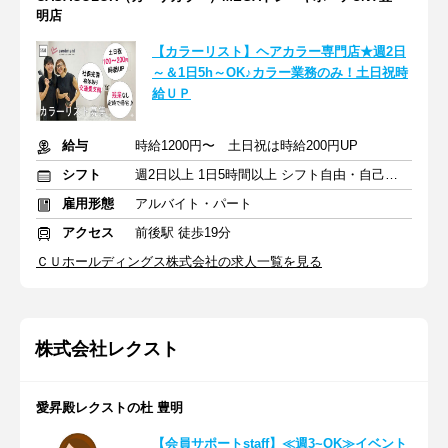
明店
【カラーリスト】ヘアカラー専門店★週2日
～＆1日5h～OK♪カラー業務のみ！土日祝時
給ＵＰ
給与
時給1200円〜 土日祝は時給200円UP
シフト
週2日以上 1日5時間以上 シフト自由・自己申告
雇用形態
アルバイト・パート
アクセス
前後駅 徒歩19分
ＣＵホールディングス株式会社の求人一覧を見る
株式会社レクスト
愛昇殿レクストの杜 豊明
【会員サポートstaff】≪週3~OK≫イベント