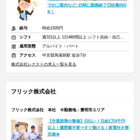
でのご案内など♪15時に勤務終了◎扶養内O
K！
給与
時給1500円
シフト
週3日以上 1日4時間以上 シフト自由・自己申告
雇用形態
アルバイト・パート
アクセス
中京競馬場前駅 徒歩7分
株式会社レクストの求人一覧を見る
フリック株式会社
フリック株式会社 本社 ※勤務地：豊明市エリア
【交通誘導の警備】日払い！日給1万4千円
以上！履歴書不要⇒すぐ働ける！家電付き寮
完備★