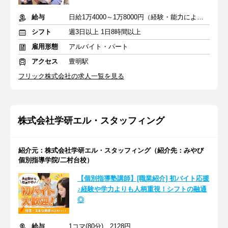
給与
日給1万4000～1万8000円（経験・能力による）
シフト
週3日以上 1日8時間以上
雇用形態
アルバイト・パート
アクセス
豊明駅
フリック株式会社の求人一覧を見る
株式会社学研エル・スタッフィング
紹介元：株式会社学研エル・スタッフィング（紹介先：みやび
個別指導学院/二村台校）
【個別指導塾講師】[職業紹介] 初バイト応援
♪経験や学力よりも人柄重視！シフトの融通
◎
給与
1コマ(80分) 2128円