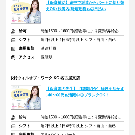
【保育補助】途中で派遣からパートに切り替
えOK♪扶養内/時短勤務も◎日払い
給与
時給1500～1600円(経験等により変動/昇給あり)＋交通費全額支給
シフト
週2日以上 1日4時間以上 シフト自由・自己申告
雇用形態
派遣社員
アクセス
豊明駅
(株)ウィルオブ・ワーク KC 名古屋支店
【保育園の先生】［職業紹介］経験を活かす
♪40〜60代も活躍中◎ブランクOK！
給与
時給1500～1600円(経験等により変動/昇給あり)＋交通費全額支給
シフト
週2日以上 1日4時間以上 シフト自由・自己申告
雇用形態
アルバイト・パート