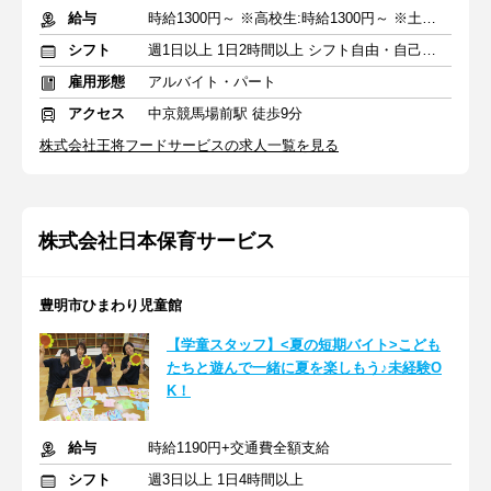
給与
時給1300円～ ※高校生:時給1300円～ ※土日祝+100円
シフト
週1日以上 1日2時間以上 シフト自由・自己申告
雇用形態
アルバイト・パート
アクセス
中京競馬場前駅 徒歩9分
株式会社王将フードサービスの求人一覧を見る
株式会社日本保育サービス
豊明市ひまわり児童館
【学童スタッフ】<夏の短期バイト>こども
たちと遊んで一緒に夏を楽しもう♪未経験O
K！
給与
時給1190円+交通費全額支給
シフト
週3日以上 1日4時間以上