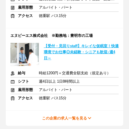
雇用形態
アルバイト・パート
アクセス
徳重駅 バス15分
エヌビーエス株式会社 ※勤務地：豊明市の工場
【受付・見回りstaff】キレイな仮眠室！快適
環境でお仕事◎未経験・シニアも歓迎♪週4
日～
給与
時給1200円＋交通費全額支給（規定あり）
シフト
週4日以上 1日8時間以上
雇用形態
アルバイト・パート
アクセス
徳重駅 バス15分
この企業の求人一覧を見る