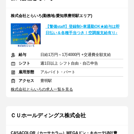
株式会社とらいろ(勤務地:愛知県豊明駅エリア)
【警備staff】登録制>車通勤OK★給与は即
日払い＆各種手当つき！空調服支給有り♪
給与
日給1万円～1万4000円 +交通費全額支給
シフト
週1日以上 シフト自由・自己申告
雇用形態
アルバイト・パート
アクセス
豊明駅
株式会社とらいろの求人一覧を見る
ＣＵホールディングス株式会社
CASACOLOR（カーサカラ―）MEGAドン・キホーテUNY豊