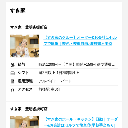
すき家
すき家 豊明沓掛町店
【すき家のクルー】オーダー&お会計はセル
フで簡単｜髪色・髪型自由♪履歴書不要◎
給与
時給1200円～【早朝】時給+150円 ※交通費支給
シフト
週2日以上 1日2時間以上
雇用形態
アルバイト・パート
アクセス
前後駅 車3分
すき家 豊明沓掛町店
【すき家のホール・キッチン】日勤｜オーダ
ー&お会計はセルフで簡単◎[早朝手当あり]