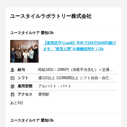
ユースタイルラボラトリー株式会社
ユースタイルケア 愛知/Jb
【夜間見守りstaff】半年で184万5648円稼げ
ます。"夜型人間"を積極採用中！/Jb
給与
時給1831～1895円（深夜手当含む）＋交通費支給
シフト
週1日以上 1日8時間以上 シフト自由・自己申告
雇用形態
アルバイト・パート
アクセス
豊明駅
あと5日
ユースタイルケア 愛知/Jb