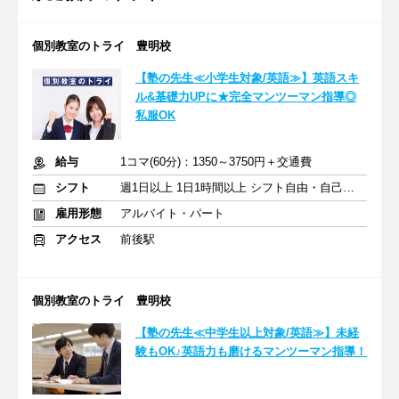
個別教室のトライ 豊明校
【塾の先生≪小学生対象/英語≫】英語スキ
ル&基礎力UPに★完全マンツーマン指導◎
私服OK
給与
1コマ(60分)：1350～3750円＋交通費
シフト
週1日以上 1日1時間以上 シフト自由・自己申告
雇用形態
アルバイト・パート
アクセス
前後駅
個別教室のトライ 豊明校
【塾の先生≪中学生以上対象/英語≫】未経
験もOK♪英語力も磨けるマンツーマン指導！