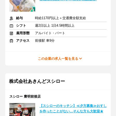
給与
時給1170円以上＋交通費全額支給
シフト
週2日以上 1日4.5時間以上
雇用形態
アルバイト・パート
アクセス
前後駅 車9分
この企業の求人一覧を見る
株式会社あきんどスシロー
スシロー 豊明前後店
【スシローのキッチン】≪夕方募集≫おすし
を作ったことがない…そんな方も大歓迎★