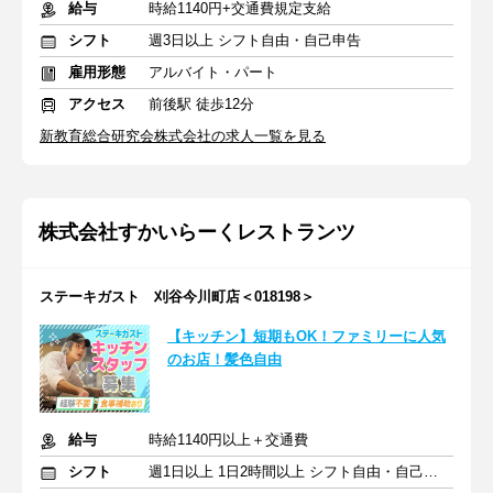
給与
時給1140円+交通費規定支給
シフト
週3日以上 シフト自由・自己申告
雇用形態
アルバイト・パート
アクセス
前後駅 徒歩12分
新教育総合研究会株式会社の求人一覧を見る
株式会社すかいらーくレストランツ
ステーキガスト 刈谷今川町店＜018198＞
【キッチン】短期もOK！ファミリーに人気
のお店！髪色自由
給与
時給1140円以上＋交通費
シフト
週1日以上 1日2時間以上 シフト自由・自己申告