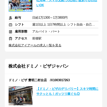
社用車・スマホ支給♪入社祝い金あり◎日払
いOK
給与
日給1万1300～1万3800円
シフト
週1日以上 1日7時間以上 シフト自由・自己申告
雇用形態
アルバイト・パート
アクセス
前後駅
株式会社アイアールの求人一覧を見る
株式会社ドミノ・ピザジャパン
ドミノ・ピザ 豊明二村台店 /X1003017263
【ドミノ・ピザのデリバリー】スキマ時間に
サクッとも！ガッツリ稼ぐも◎