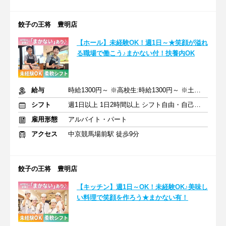
餃子の王将 豊明店
【ホール】未経験OK！週1日～★笑顔が溢れ
る職場で働こう♪まかない付！扶養内OK
給与
時給1300円～ ※高校生:時給1300円～ ※土日祝+100円
シフト
週1日以上 1日2時間以上 シフト自由・自己申告
雇用形態
アルバイト・パート
アクセス
中京競馬場前駅 徒歩9分
餃子の王将 豊明店
【キッチン】週1日～OK！未経験OK♪美味し
い料理で笑顔を作ろう★まかない有！