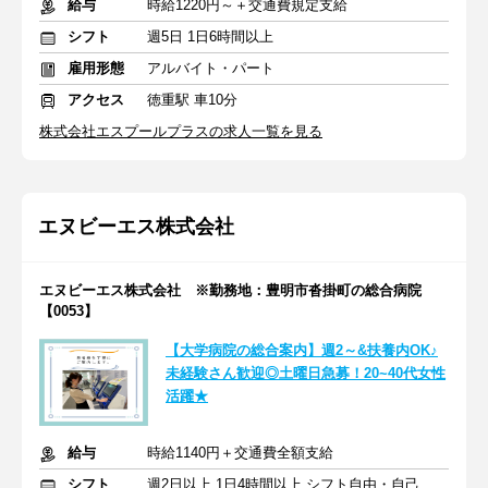
給与
時給1220円～＋交通費規定支給
シフト
週5日 1日6時間以上
雇用形態
アルバイト・パート
アクセス
徳重駅 車10分
株式会社エスプールプラスの求人一覧を見る
エヌビーエス株式会社
エヌビーエス株式会社 ※勤務地：豊明市沓掛町の総合病院
【0053】
【大学病院の総合案内】週2～&扶養内OK♪
未経験さん歓迎◎土曜日急募！20~40代女性
活躍★
給与
時給1140円＋交通費全額支給
シフト
週2日以上 1日4時間以上 シフト自由・自己申告