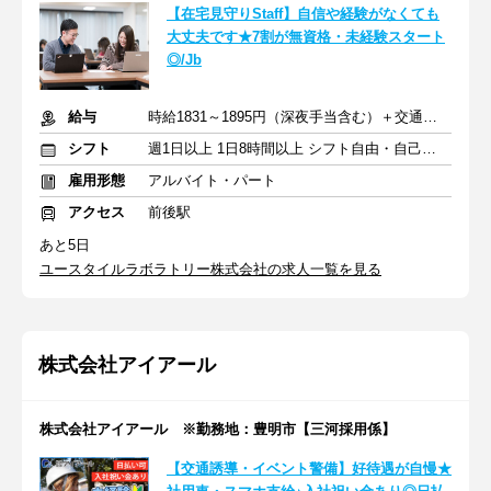
【在宅見守りStaff】自信や経験がなくても
大丈夫です★7割が無資格・未経験スタート
◎/Jb
給与
時給1831～1895円（深夜手当含む）＋交通費支給
シフト
週1日以上 1日8時間以上 シフト自由・自己申告
雇用形態
アルバイト・パート
アクセス
前後駅
あと5日
ユースタイルラボラトリー株式会社の求人一覧を見る
株式会社アイアール
株式会社アイアール ※勤務地：豊明市【三河採用係】
【交通誘導・イベント警備】好待遇が自慢★