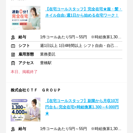
【在宅コールスタッフ】完全在宅★服・髪・
ネイル自由♪週1日から始める在宅ワーク！
給与
1件コールあたり5円～55円 ※時給換算1,300円～4,000円
シフト
週1日以上 1日4時間以上 シフト自由・自己申告
雇用形態
業務委託
アクセス
豊橋駅
本日、掲載終了
株式会社ＣＴＦ ＧＲＯＵＰ
【在宅コールスタッフ】副業から月収10万
円台も♪完全在宅×時給換算1,300～4,000円
★
給与
1件コールあたり5円～55円 ※時給換算1,300円～4,000円