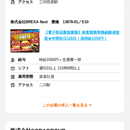
アクセス
三河田原駅
株式会社BREXA Next 豊橋 13878-01／E10
【電子部品製造業務】検査業務実務経験者歓
迎★年間休日128日！高時給1550円！
給与
時給1550円＋交通費一部
シフト
週5日以上 1日8時間以上
雇用形態
派遣社員
アクセス
二川駅
この企業の求人一覧を見る