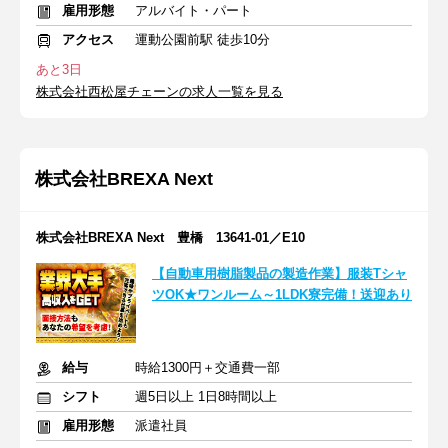
雇用形態
アルバイト・パート
アクセス
運動公園前駅 徒歩10分
あと3日
株式会社西松屋チェーンの求人一覧を見る
株式会社BREXA Next
株式会社BREXA Next 豊橋 13641-01／E10
【自動車用樹脂製品の製造作業】服装Tシャ
ツOK★ワンルーム～1LDK寮完備！送迎あり
給与
時給1300円＋交通費一部
シフト
週5日以上 1日8時間以上
雇用形態
派遣社員