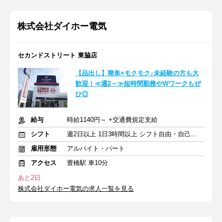
株式会社ダイホー電気
セカンドストリート 東脇店
【品出し】簡単×モクモク♪未経験の方も大
歓迎！≪週2～≫短時間勤務やWワークもぜ
ひ◎
給与
時給1140円～ +交通費規定支給
シフト
週2日以上 1日3時間以上 シフト自由・自己申告
雇用形態
アルバイト・パート
アクセス
豊橋駅 車10分
あと2日
株式会社ダイホー電気の求人一覧を見る