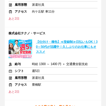
雇用形態
派遣社員
アクセス
向ケ丘駅 車11分
あと2日
株式会社テクノ・サービス
【仕分け・梱包】≪登録制≫日払いもOK！3
0～50代が活躍中！久しぶりのお仕事にもオ
ススメ
給与
時給 1300 ～ 1400 円 ＋ 交通費全額支給
シフト
週5日
雇用形態
派遣社員
アクセス
豊橋駅
あと2日