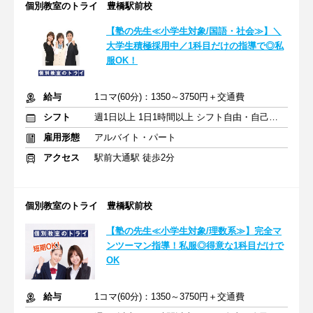
個別教室のトライ 豊橋駅前校
【塾の先生≪小学生対象/国語・社会≫】＼
大学生積極採用中／1科目だけの指導で◎私
服OK！
給与
1コマ(60分)：1350～3750円＋交通費
シフト
週1日以上 1日1時間以上 シフト自由・自己申告
雇用形態
アルバイト・パート
アクセス
駅前大通駅 徒歩2分
個別教室のトライ 豊橋駅前校
【塾の先生≪小学生対象/理数系≫】完全マ
ンツーマン指導！私服◎得意な1科目だけで
OK
給与
1コマ(60分)：1350～3750円＋交通費