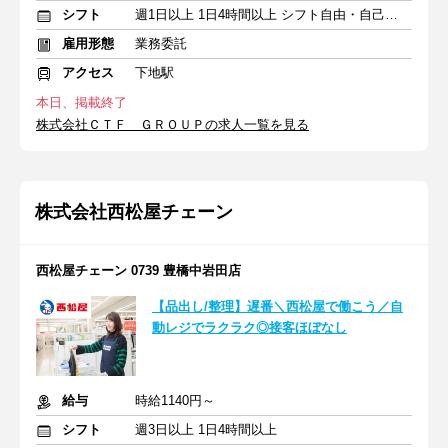
シフト
週1日以上 1日4時間以上 シフト自由・自己申告
雇用形態
業務委託
アクセス
下地駅
本日、掲載終了
株式会社ＣＴＦ ＧＲＯＵＰの求人一覧を見る
株式会社西松屋チェーン
西松屋チェーン 0739 豊橋中岩田店
【品出し/整理】遅番＼西松屋で働こう／自
動レジでラクラク◎接客ほぼなし
給与
時給1140円～
シフト
週3日以上 1日4時間以上