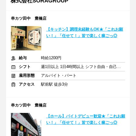
株式会社SORAGROUP
串カツ田中 豊橋店
【キッチン】調理未経験もOK★「これお願
い！」「任せて！」皆で楽しく稼ごっ◎
給与
時給1200円
シフト
週1日以上 1日4時間以上 シフト自由・自己申告
雇用形態
アルバイト・パート
アクセス
駅前駅 徒歩3分
串カツ田中 豊橋店
【ホール】バイトデビュー歓迎★「これお願
い！」「任せて！」皆で楽しく稼ごっ◎