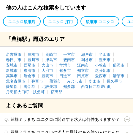
他の人はこんな検索をしています
ユニクロ綾瀬店
ユニクロ 採用
綾瀬市 ユニクロ
ユ
「豊橋駅」周辺のエリア
名古屋市
豊橋市
岡崎市
一宮市
瀬戸市
半田市
春日井市
豊川市
津島市
碧南市
刈谷市
豊田市
安城市
西尾市
犬山市
常滑市
江南市
小牧市
稲沢市
新城市
東海市
大府市
知多市
知立市
尾張旭市
高浜市
岩倉市
豊明市
日進市
田原市
愛西市
清須市
北名古屋市
弥富市
蒲郡市
みよし市
あま市
長久手市
愛知郡
海部郡
北設楽郡
知多郡
西春日井郡豊山町
丹羽郡大口町・扶桑町
額田郡
よくあるご質問
豊橋ミラまち ユニクロに関連する求人は何件ありますか？
豊橋ミラまち ユニクロの求人に興味のある他の人はどんな