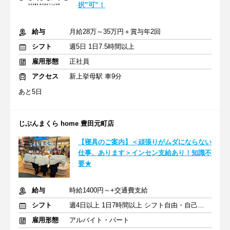
択”可”！
給与
月給28万～35万円＋賞与年2回
シフト
週5日 1日7.5時間以上
雇用形態
正社員
アクセス
新上挙母駅 車9分
あと5日
じぶんまくら home 豊田元町店
【寝具のご案内】＜頑張りがムダにならない
仕事、あります＞インセン支給あり！知識不
要★
給与
時給1400円～+交通費支給
シフト
週4日以上 1日7時間以上 シフト自由・自己申告
雇用形態
アルバイト・パート