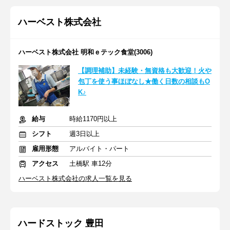
ハーベスト株式会社
ハーベスト株式会社 明和ｅテック食堂(3006)
【調理補助】未経験・無資格も大歓迎！火や
包丁を使う事ほぼなし★働く日数の相談もO
K♪
給与
時給1170円以上
シフト
週3日以上
雇用形態
アルバイト・パート
アクセス
土橋駅 車12分
ハーベスト株式会社の求人一覧を見る
ハードストック 豊田