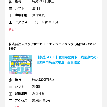
給与
時給2300円以上
シフト
週5日
雇用形態
派遣社員
アクセス
三河田原駅 車15分
あと1日
株式会社スタッフサービス・エンジニアリング (案件NO/sseA3
9868)
【製造STAFF】愛知県豊田市│♪残業少なめ♪
自動車内装品の検査・品質確認
給与
時給2200円以上
シフト
週5日
雇用形態
派遣社員
アクセス
若林駅 車6分