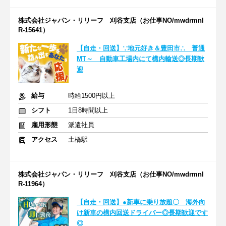
株式会社ジャパン・リリーフ 刈谷支店（お仕事NO/mwdrmnl
R-15641）
【自走・回送】∵地元好き＆豊田市∴ 普通
MT～ 自動車工場内にて構内輸送◎長期歓
迎
給与
時給1500円以上
シフト
1日8時間以上
雇用形態
派遣社員
アクセス
土橋駅
株式会社ジャパン・リリーフ 刈谷支店（お仕事NO/mwdrmnl
R-11964）
【自走・回送】●新車に乗り放題〇 海外向
け新車の構内回送ドライバー◎長期歓迎です
◎