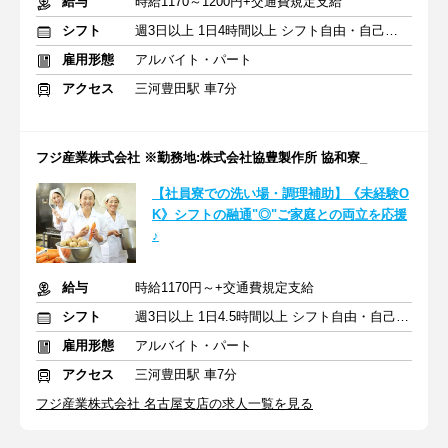
給与
時給1170～1200円+交通費規定支給
シフト
週3日以上 1日4時間以上 シフト自由・自己申告
雇用形態
アルバイト・パート
アクセス
三河豊田駅 車7分
フジ産業株式会社 ※勤務地:株式会社協豊製作所 協和寮_
【社員寮での洗い場・調理補助】《未経験O
K》シフトの融通"◎"ご家庭との両立を応援
♪
給与
時給1170円～+交通費規定支給
シフト
週3日以上 1日4.5時間以上 シフト自由・自己申告
雇用形態
アルバイト・パート
アクセス
三河豊田駅 車7分
フジ産業株式会社 名古屋支店の求人一覧を見る