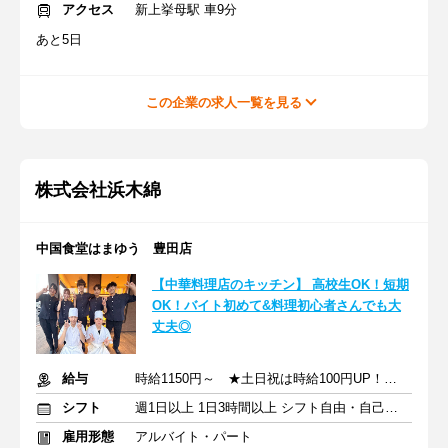
アクセス
新上挙母駅 車9分
あと5日
この企業の求人一覧を見る
株式会社浜木綿
中国食堂はまゆう 豊田店
【中華料理店のキッチン】 ⾼校⽣OK！短期
OK！バイト初めて&料理初心者さんでも⼤
丈夫◎
給与
時給1150円～ ★土日祝は時給100円UP！ ★高校生も同時給！
シフト
週1日以上 1日3時間以上 シフト自由・自己申告
雇用形態
アルバイト・パート