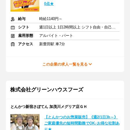
0点★
給与
時給1140円～
シフト
週1日以上 1日2時間以上 シフト自由・自己申告
雇用形態
アルバイト・パート
アクセス
新豊田駅 車7分
この企業の求人一覧を見る
株式会社グリーンハウスフーズ
とんかつ新宿さぼてん 加茂川メグリア店ＧＨ
【とんかつのお惣菜販売】《週2/1日3h～》
ご家庭優先の短時間勤務でOK♪お得な社割あ
り★