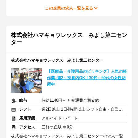
この企業の求人一覧を見る
株式会社ハマキョウレックス みよし第二セン
ター
株式会社ハマキョウレックス みよし第二センター
【医療品・介護用品のピッキング】人気の軽
作業♪週2～扶養内OK！30代～50代の女性活
躍中
給与
時給1140円～ + 交通費全額支給
シフト
週2日以上 1日4時間以上 シフト自由・自己申告
雇用形態
アルバイト・パート
アクセス
三好ケ丘駅 車9分
株式会社ハマキョウレックス みよし第二センターの求人一覧