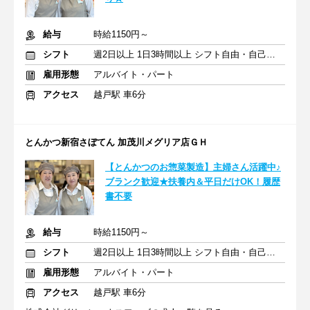
給与
時給1150円～
シフト
週2日以上 1日3時間以上 シフト自由・自己申告
雇用形態
アルバイト・パート
アクセス
越戸駅 車6分
とんかつ新宿さぼてん 加茂川メグリア店ＧＨ
【とんかつのお惣菜製造】主婦さん活躍中♪
ブランク歓迎★扶養内＆平日だけOK！履歴
書不要
給与
時給1150円～
シフト
週2日以上 1日3時間以上 シフト自由・自己申告
雇用形態
アルバイト・パート
アクセス
越戸駅 車6分