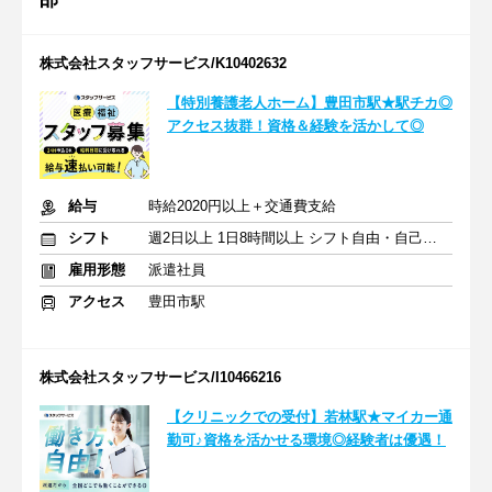
株式会社スタッフサービス/K10402632
【特別養護老人ホーム】豊田市駅★駅チカ◎
アクセス抜群！資格＆経験を活かして◎
給与
時給2020円以上＋交通費支給
シフト
週2日以上 1日8時間以上 シフト自由・自己申告
雇用形態
派遣社員
アクセス
豊田市駅
株式会社スタッフサービス/I10466216
【クリニックでの受付】若林駅★マイカー通
勤可♪資格を活かせる環境◎経験者は優遇！