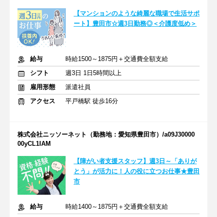
【マンションのような綺麗な職場で生活サポ
ート】豊田市☆週3日勤務◎＜介護度低め＞
給与
時給1500～1875円＋交通費全額支給
シフト
週3日 1日5時間以上
雇用形態
派遣社員
アクセス
平戸橋駅 徒歩16分
株式会社ニッソーネット（勤務地：愛知県豊田市）/a09J30000
00yCL1IAM
【障がい者支援スタッフ】週3日～「ありが
とう」が活力に！人の役に立つお仕事★豊田
市
給与
時給1400～1875円＋交通費全額支給