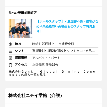
魚べい豊田前田町店
【ホールスタッフ】＜履歴書不要＞接客少な
め⇒未経験OK♪高校生も◎スタッフ特典あ
り!!
給与
時給1170円以上 ＋交通費全額
シフト
週1日以上 1日2時間以上 シフト自由・自己申告
雇用形態
アルバイト・パート
アクセス
上挙母駅 徒歩15分
株式会社Ｇｅｎｋｉ Ｇｌｏｂａｌ Ｄｉｎｉｎｇ Ｃｏｎｃ
ｅｐｔｓの求人一覧を見る
株式会社ニチイ学館（介護）