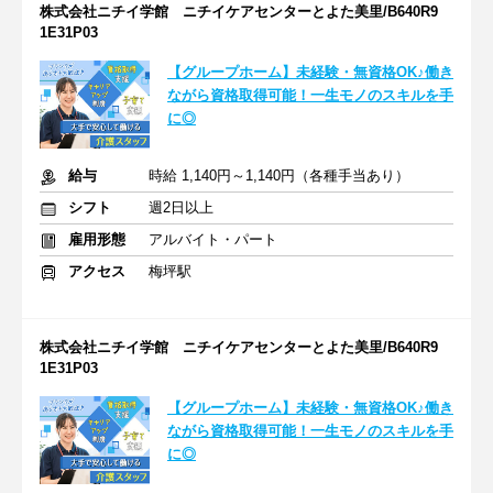
株式会社ニチイ学館 ニチイケアセンターとよた美里/B640R9
1E31P03
【グループホーム】未経験・無資格OK♪働き
ながら資格取得可能！一生モノのスキルを手
に◎
給与
時給 1,140円～1,140円（各種手当あり）
シフト
週2日以上
雇用形態
アルバイト・パート
アクセス
梅坪駅
株式会社ニチイ学館 ニチイケアセンターとよた美里/B640R9
1E31P03
【グループホーム】未経験・無資格OK♪働き
ながら資格取得可能！一生モノのスキルを手
に◎