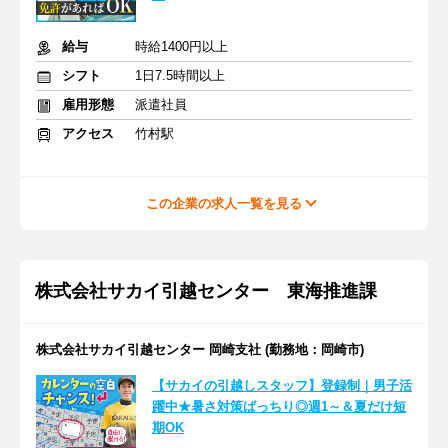
給与
時給1400円以上
シフト
1日7.5時間以上
雇用形態
派遣社員
アクセス
竹村駅
この企業の求人一覧を見る
株式会社サカイ引越センター 東海推進課
株式会社サカイ引越センター 岡崎支社 (勤務地：岡崎市)
【サカイの引越しスタッフ】登録制｜男子活
躍中★暑さ対策ばっちり◎週1～＆夏だけ短
期OK