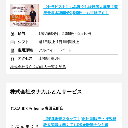
【セラピスト】もみほぐし経験者大募集！業
界最高水準60分2,840円～も可能です！
給与
1施術(60分)：2,088円～3,510円
シフト
週1日以上 1日1時間以上
雇用形態
アルバイト・パート
アクセス
土橋駅 車3分
株式会社りらくの求人一覧を見る
株式会社タナカふとんサービス
じぶんまくら home 豊田元町店
【寝具販売スタッフ】[正社員]販売・接客経
験＆知識は無くてもOK★転勤ナシも選