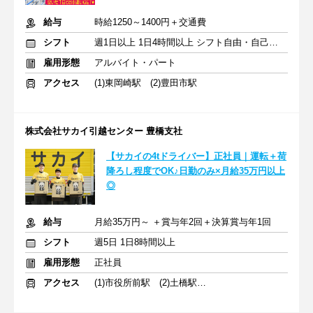
給与
時給1250～1400円＋交通費
シフト
週1日以上 1日4時間以上 シフト自由・自己申告
雇用形態
アルバイト・パート
アクセス
(1)東岡崎駅 (2)豊田市駅
株式会社サカイ引越センター 豊橋支社
【サカイの4tドライバー】正社員｜運転＋荷
降ろし程度でOK♪日勤のみ×月給35万円以上
◎
給与
月給35万円～ ＋賞与年2回＋決算賞与年1回
シフト
週5日 1日8時間以上
雇用形態
正社員
アクセス
(1)市役所前駅 (2)土橋駅 (3)宇頭駅