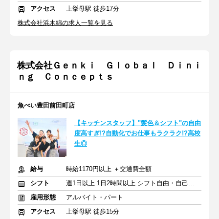
アクセス
上挙母駅 徒歩17分
株式会社浜木綿の求人一覧を見る
株式会社Ｇｅｎｋｉ Ｇｌｏｂａｌ Ｄｉｎｉ
ｎｇ Ｃｏｎｃｅｐｔｓ
魚べい豊田前田町店
【キッチンスタッフ】"髪色＆シフト"の自由
度高すぎ!?自動化でお仕事もラクラク!?高校
生◎
給与
時給1170円以上 ＋交通費全額
シフト
週1日以上 1日2時間以上 シフト自由・自己申告
雇用形態
アルバイト・パート
アクセス
上挙母駅 徒歩15分