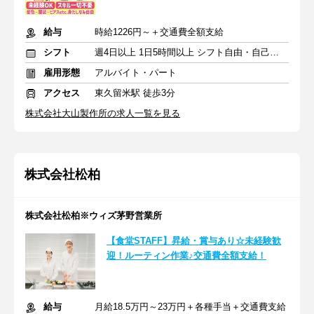
給与
時給1226円～＋交通費全額支給
シフト
週4日以上 1日5時間以上 シフト自由・自己申告
雇用形態
アルバイト・パート
アクセス
東久留米駅 徒歩3分
株式会社大山製作所の求人一覧を見る
株式会社松柏
株式会社松柏※ウィズ茅野営業所
【食堂STAFF】昇給・賞与あり☆未経験歓
迎！ルーティン作業♪交通費全額支給！
給与
月給18.5万円～23万円＋各種手当＋交通費支給