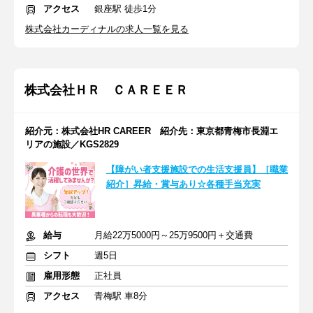
アクセス
銀座駅 徒歩1分
株式会社カーディナルの求人一覧を見る
株式会社ＨＲ ＣＡＲＥＥＲ
紹介元：株式会社HR CAREER 紹介先：東京都青梅市長淵エ
リアの施設／KGS2829
【障がい者支援施設での生活支援員】［職業
紹介］昇給・賞与あり☆各種手当充実
給与
月給22万5000円～25万9500円＋交通費
シフト
週5日
雇用形態
正社員
アクセス
青梅駅 車8分