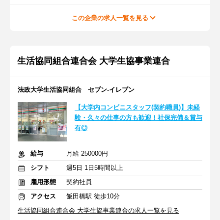
この企業の求人一覧を見る
生活協同組合連合会 大学生協事業連合
法政大学生活協同組合 セブン-イレブン
【大学内コンビニスタッフ(契約職員)】未経
験・久々の仕事の方も歓迎！社保完備＆賞与
有◎
給与
月給 250000円
シフト
週5日 1日5時間以上
雇用形態
契約社員
アクセス
飯田橋駅 徒歩10分
生活協同組合連合会 大学生協事業連合の求人一覧を見る