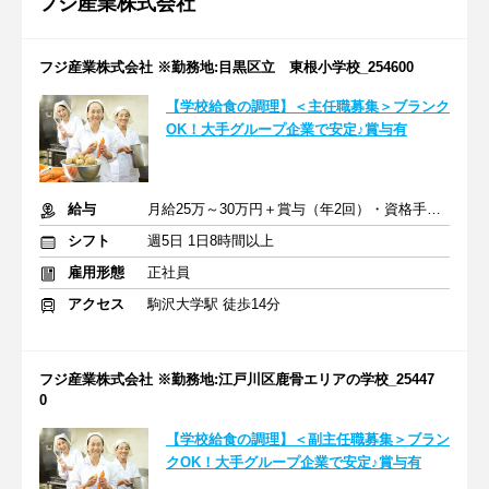
フジ産業株式会社
フジ産業株式会社 ※勤務地:目黒区立 東根小学校_254600
【学校給食の調理】＜主任職募集＞ブランク
OK！大手グループ企業で安定♪賞与有
給与
月給25万～30万円＋賞与（年2回）・資格手当・交通費
シフト
週5日 1日8時間以上
雇用形態
正社員
アクセス
駒沢大学駅 徒歩14分
フジ産業株式会社 ※勤務地:江戸川区鹿骨エリアの学校_25447
0
【学校給食の調理】＜副主任職募集＞ブラン
クOK！大手グループ企業で安定♪賞与有