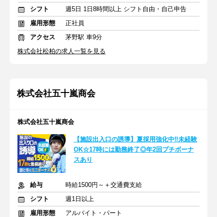
シフト
週5日 1日8時間以上 シフト自由・自己申告
雇用形態
正社員
アクセス
茅野駅 車9分
株式会社松柏の求人一覧を見る
株式会社五十嵐商会
株式会社五十嵐商会
【施設出入口の誘導】夏採用強化中‼未経験
OK☆17時には勤務終了◎年2回プチボーナ
スあり
給与
時給1500円～＋交通費支給
シフト
週1日以上
雇用形態
アルバイト・パート