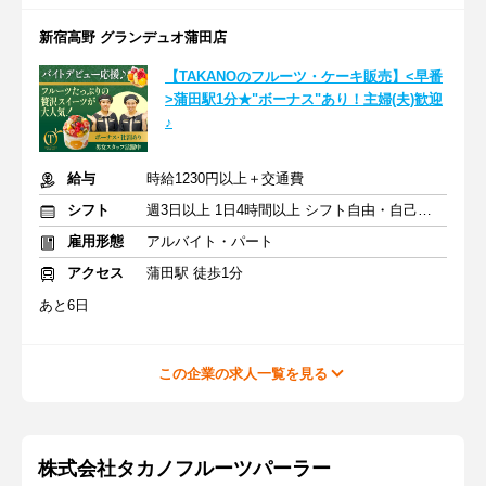
新宿高野 グランデュオ蒲田店
【TAKANOのフルーツ・ケーキ販売】<早番
>蒲田駅1分★"ボーナス"あり！主婦(夫)歓迎
♪
給与
時給1230円以上＋交通費
シフト
週3日以上 1日4時間以上 シフト自由・自己申告
雇用形態
アルバイト・パート
アクセス
蒲田駅 徒歩1分
あと6日
この企業の求人一覧を見る
株式会社タカノフルーツパーラー