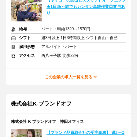
【ヤオコーの品出しスタッフ】オープニング
★1日3h～誰でもカンタン単純作業◎賞与あ
り
給与
パート：時給1320～1570円
シフト
週3日以上 1日3時間以上 シフト自由・自己申告
雇用形態
アルバイト・パート
アクセス
西八王子駅 徒歩22分
この企業の求人一覧を見る
株式会社K-ブランドオフ
株式会社 K-ブランドオフ 神田オフィス
【ブランド品買取会社の受注事務】 週3～O