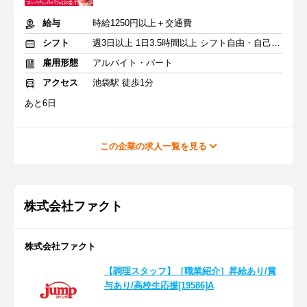
給与
時給1250円以上＋交通費
シフト
週3日以上 1日3.5時間以上 シフト自由・自己申告
雇用形態
アルバイト・パート
アクセス
池袋駅 徒歩1分
あと6日
この企業の求人一覧を見る
株式会社ファクト
株式会社ファクト
【調理スタッフ】［職業紹介］昇給あり/賞
与あり/高校生応援[19586]A