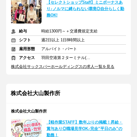
【セレクトショップStaff】ミニボーナスあ
り♪ノルマに縛られない環境◎自分らしく勤
務OK!
給与
時給1300円～＋交通費規定支給
シフト
週2日以上 1日8時間以上
雇用形態
アルバイト・パート
アクセス
羽田空港第２ターミナル(東京モノレール・ＡＮＡ利用)駅 徒歩3分
株式会社サックスバーホールディングスの求人一覧を見る
株式会社大山製作所
株式会社大山製作所
【軽作業STAFF】数年ぶりの掲載！昇給・
賞与あり◎職場見学OK♪完全”平日のみ”の
勤務！