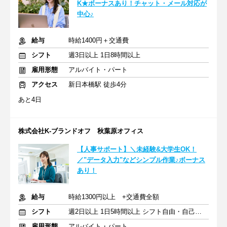
K★ボーナスあり！チャット・メール対応が
中心♪
給与
時給1400円＋交通費
シフト
週3日以上 1日8時間以上
雇用形態
アルバイト・パート
アクセス
新日本橋駅 徒歩4分
あと4日
株式会社K-ブランドオフ 秋葉原オフィス
【人事サポート】＼未経験&大学生OK！
／"データ入力"などシンプル作業♪ボーナス
あり！
給与
時給1300円以上 +交通費全額
シフト
週2日以上 1日5時間以上 シフト自由・自己申告
雇用形態
アルバイト・パート