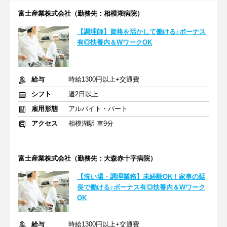
富士産業株式会社（勤務先：相模湖病院）
【調理師】資格を活かして働ける♪ボーナス
有◎扶養内＆WワークOK
給与
時給1300円以上+交通費
シフト
週2日以上
雇用形態
アルバイト・パート
アクセス
相模湖駅 車9分
富士産業株式会社（勤務先：大森赤十字病院）
【洗い場・調理業務】未経験OK！家事の延
長で働ける♪ボーナス有◎扶養内＆Wワーク
OK
給与
時給1300円以上+交通費