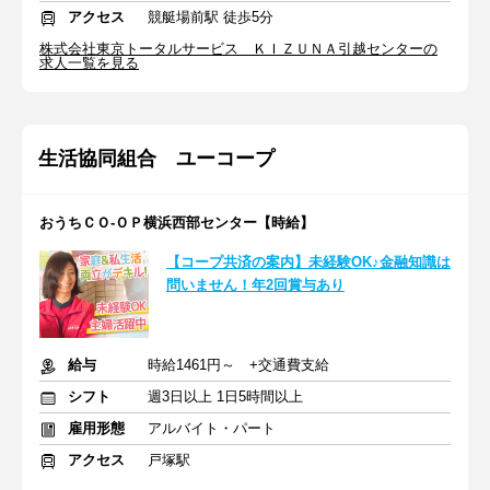
アクセス
競艇場前駅 徒歩5分
株式会社東京トータルサービス ＫＩＺＵＮＡ引越センターの
求人一覧を見る
生活協同組合 ユーコープ
おうちＣＯ-ＯＰ横浜西部センター【時給】
【コープ共済の案内】未経験OK♪金融知識は
問いません！年2回賞与あり
給与
時給1461円～ +交通費支給
シフト
週3日以上 1日5時間以上
雇用形態
アルバイト・パート
アクセス
戸塚駅