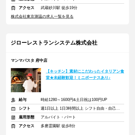
アクセス
武蔵砂川駅 徒歩19分
株式会社東京測温の求人一覧を見る
ジローレストランシステム株式会社
マンマパスタ 府中店
【キッチン】素材にこだわったイタリアン食
堂★未経験歓迎！ミニボーナスあり♪
給与
時給1280～1600円&土日祝は100円UP
シフト
週1日以上 1日3時間以上 シフト自由・自己申告
雇用形態
アルバイト・パート
アクセス
多磨霊園駅 徒歩8分