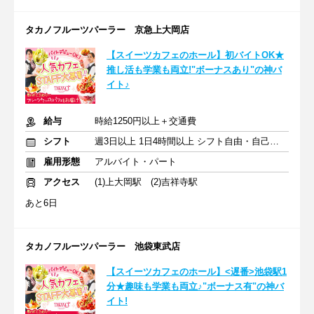
タカノフルーツパーラー 京急上大岡店
【スイーツカフェのホール】初バイトOK★
推し活も学業も両立!"ボーナスあり"の神バ
イト♪
給与
時給1250円以上＋交通費
シフト
週3日以上 1日4時間以上 シフト自由・自己申告
雇用形態
アルバイト・パート
アクセス
(1)上大岡駅 (2)吉祥寺駅
あと6日
タカノフルーツパーラー 池袋東武店
【スイーツカフェのホール】<遅番>池袋駅1
分★趣味も学業も両立♪"ボーナス有"の神バ
イト!