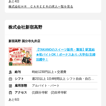
あと4日
株式会社ＨＲ ＣＡＲＥＥＲの求人一覧を見る
株式会社新宿高野
新宿高野 国分寺丸井店
【TAKANOのスイーツ販売・製造】駅直結
★初バイトOK！ボーナスあり♪大学生/主婦
活躍中！
給与
時給1230円以上＋交通費
シフト
週2日以上 1日4時間以上 シフト自由・自己申告
雇用形態
アルバイト・パート
アクセス
(1)国分寺駅 (2)吉祥寺駅
あと6日