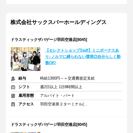
株式会社サックスバーホールディングス
ドラスティックザバゲージ羽田空港店[8045]
【セレクトショップStaff】ミニボーナスあ
り♪ノルマに縛られない環境◎自分らしく勤
務OK!
給与
時給1300円～＋交通費規定支給
シフト
週2日以上 1日8時間以上
雇用形態
アルバイト・パート
アクセス
羽田空港第２ターミナル(東京モノレール・ＡＮＡ利用)駅 徒歩3分
ドラスティックザバゲージ羽田空港店[8045]