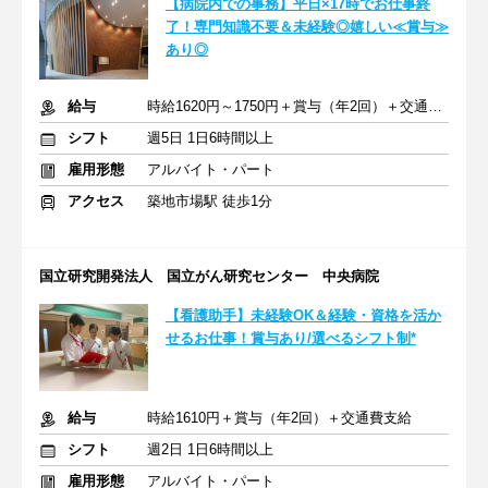
【病院内での事務】平日×17時でお仕事終
了！専門知識不要＆未経験◎嬉しい≪賞与≫
あり◎
給与
時給1620円～1750円＋賞与（年2回）＋交通費支給
シフト
週5日 1日6時間以上
雇用形態
アルバイト・パート
アクセス
築地市場駅 徒歩1分
国立研究開発法人 国立がん研究センター 中央病院
【看護助手】未経験OK＆経験・資格を活か
せるお仕事！賞与あり/選べるシフト制*
給与
時給1610円＋賞与（年2回）＋交通費支給
シフト
週2日 1日6時間以上
雇用形態
アルバイト・パート