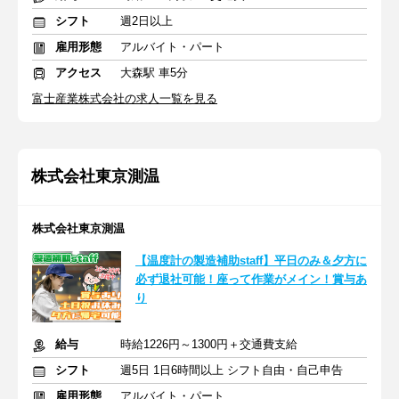
シフト
週2日以上
雇用形態
アルバイト・パート
アクセス
大森駅 車5分
富士産業株式会社の求人一覧を見る
株式会社東京測温
株式会社東京測温
【温度計の製造補助staff】平日のみ＆夕方に
必ず退社可能！座って作業がメイン！賞与あ
り
給与
時給1226円～1300円＋交通費支給
シフト
週5日 1日6時間以上 シフト自由・自己申告
雇用形態
アルバイト・パート