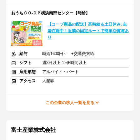
おうちＣＯ-ＯＰ横浜南部センター【時給】
【コープ商品の配送】高時給＆土日休み♪主
婦在籍中！近隣の固定ルートで簡単◎賞与あ
り
給与
時給1600円～ +交通費支給
シフト
週3日以上 1日6時間以上
雇用形態
アルバイト・パート
アクセス
大船駅
この企業の求人一覧を見る
富士産業株式会社