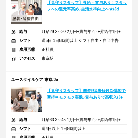
【見守りスタッフ】昇給・賞与あり！スタッ
フへの還元率高め♪生活水準向上へ★/Jd
給与
月給29.2～30.2万円+賞与年2回+昇給年1回+交通費全額
シフト
週5日 1日8時間以上 シフト自由・自己申告
雇用形態
正社員
アクセス
東京駅
ユースタイルケア 東京/Je
【見守りスタッフ】無資格&未経験◎講習で
習得⇒モクモク実践♪賞与ありで高収入/Je
給与
月給33.3～45.1万円+賞与年2回+昇給年1回+交通費全額
シフト
週4日以上 1日8時間以上
雇用形態
正社員