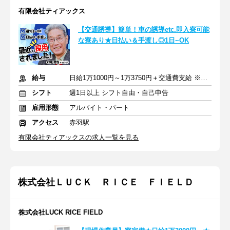
有限会社ティアックス
【交通誘導】簡単！車の誘導etc.即入寮可能
な寮あり★日払い＆手渡し◎1日~OK
給与
日給1万1000円～1万3750円＋交通費支給 ※日給保障あり
シフト
週1日以上 シフト自由・自己申告
雇用形態
アルバイト・パート
アクセス
赤羽駅
有限会社ティアックスの求人一覧を見る
株式会社ＬＵＣＫ ＲＩＣＥ ＦＩＥＬＤ
株式会社LUCK RICE FIELD