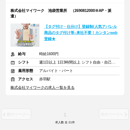
株式会社マイワーク 池袋営業所 （2690812000※AP・派
遣）
【タグ付け・仕分け】登録制/人気アパレル
商品のタグ付け等♪来社不要！カンタンweb
登録★
給与
時給1600円
シフト
週1日以上 1日3時間以上 シフト自由・自己申告
雇用形態
アルバイト・パート
アクセス
赤羽駅
株式会社マイワークの求人一覧を見る
1
前のページへ
次のページへ
求人数 全
21
件