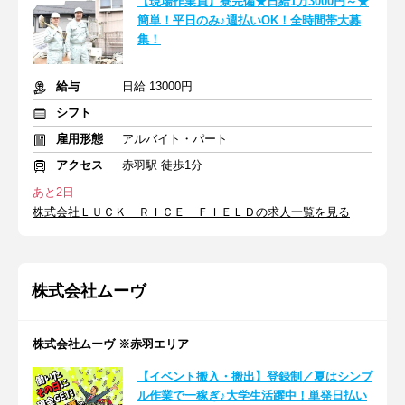
【現場作業員】寮完備★日給1万3000円～★
簡単！平日のみ♪週払いOK！全時間帯大募
集！
給与
日給 13000円
シフト
雇用形態
アルバイト・パート
アクセス
赤羽駅 徒歩1分
あと2日
株式会社ＬＵＣＫ ＲＩＣＥ ＦＩＥＬＤの求人一覧を見る
株式会社ムーヴ
株式会社ムーヴ ※赤羽エリア
【イベント搬入・搬出】登録制／夏はシンプ
ル作業で一稼ぎ♪大学生活躍中！単発日払い