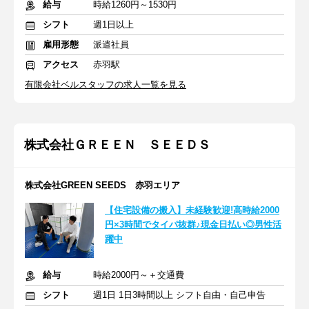
給与
時給1260円～1530円
シフト
週1日以上
雇用形態
派遣社員
アクセス
赤羽駅
有限会社ベルスタッフの求人一覧を見る
株式会社ＧＲＥＥＮ ＳＥＥＤＳ
株式会社GREEN SEEDS 赤羽エリア
【住宅設備の搬入】未経験歓迎!高時給2000
円×3時間でタイパ抜群♪現金日払い◎男性活
躍中
給与
時給2000円～＋交通費
シフト
週1日 1日3時間以上 シフト自由・自己申告