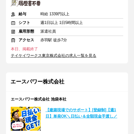
給与
時給 1339円以上
シフト
週1日以上 1日5時間以上
雇用形態
派遣社員
アクセス
赤羽駅 徒歩7分
本日、掲載終了
テイケイワークス東京株式会社の求人一覧を見る
エースパワー株式会社
エースパワー株式会社 池袋本社
【建築現場でのサポート】[登録制]【週1
日】単発OK＼日払い＆全額現金手渡し／