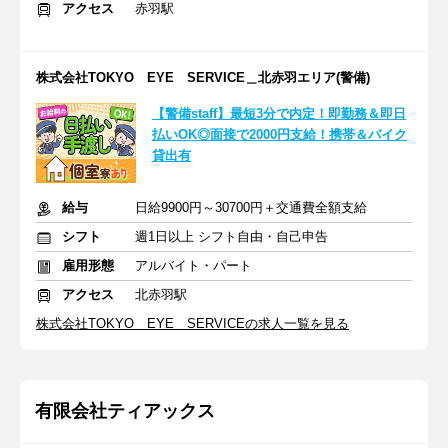
アクセス
赤羽駅
株式会社TOKYO EYE SERVICE＿北赤羽エリア(警備)
【警備staff】最短3分で内定！即勤務＆即日
払いOK◎面接で2000円支給！携帯＆バイク
貸出有
給与
日給9900円～30700円＋交通費全額支給
シフト
週1日以上 シフト自由・自己申告
雇用形態
アルバイト・パート
アクセス
北赤羽駅
株式会社TOKYO EYE SERVICEの求人一覧を見る
有限会社ティアックス