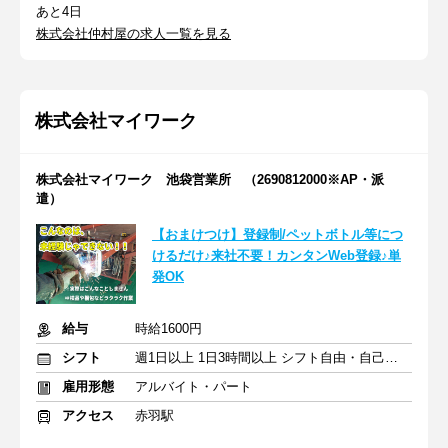
あと4日
株式会社仲村屋の求人一覧を見る
株式会社マイワーク
株式会社マイワーク 池袋営業所 （2690812000※AP・派
遣）
【おまけつけ】登録制/ペットボトル等につ
けるだけ♪来社不要！カンタンWeb登録♪単
発OK
給与
時給1600円
シフト
週1日以上 1日3時間以上 シフト自由・自己申告
雇用形態
アルバイト・パート
アクセス
赤羽駅