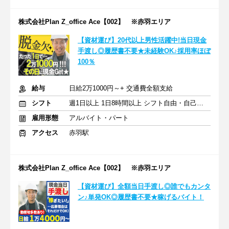
株式会社Plan Z_office Ace【002】 ※赤羽エリア
【資材運び】20代以上男性活躍中!当日現金
手渡し◎履歴書不要★未経験OK♪採用率ほぼ
100％
給与
日給2万1000円～+ 交通費全額支給
シフト
週1日以上 1日8時間以上 シフト自由・自己申告
雇用形態
アルバイト・パート
アクセス
赤羽駅
株式会社Plan Z_office Ace【002】 ※赤羽エリア
【資材運び】全額当日手渡し◎誰でもカンタ
ン♪単発OK◎履歴書不要★稼げるバイト！