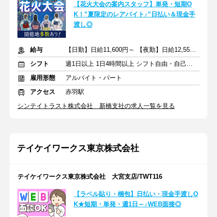
【花火大会の案内スタッフ】単発・短期O
K！”夏限定のレアバイト♪”日払い＆現金手
渡し◎
給与
【日勤】日給11,600円～ 【夜勤】日給12,550円～
シフト
週1日以上 1日4時間以上 シフト自由・自己申告
雇用形態
アルバイト・パート
アクセス
赤羽駅
シンテイトラスト株式会社 新橋支社の求人一覧を見る
テイケイワークス東京株式会社
テイケイワークス東京株式会社 大宮支店/TWT116
【ラベル貼り・梱包】日払い・現金手渡しO
K★短期・単発・週1日～♪WEB面接◎