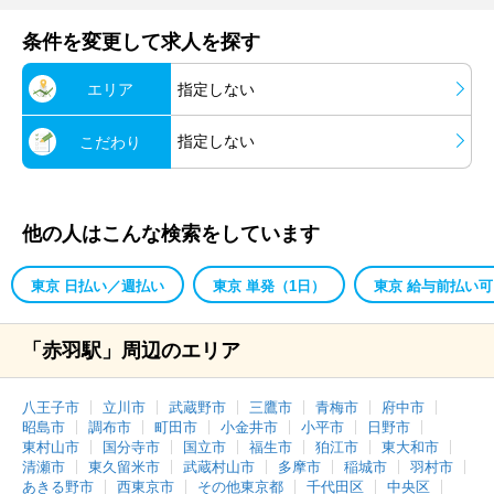
条件を変更して求人を探す
エリア
指定しない
指定しない
こだわり
他の人はこんな検索をしています
東京 日払い／週払い
東京 単発（1日）
東京 給与前払い可
「赤羽駅」周辺のエリア
八王子市
立川市
武蔵野市
三鷹市
青梅市
府中市
昭島市
調布市
町田市
小金井市
小平市
日野市
東村山市
国分寺市
国立市
福生市
狛江市
東大和市
清瀬市
東久留米市
武蔵村山市
多摩市
稲城市
羽村市
あきる野市
西東京市
その他東京都
千代田区
中央区