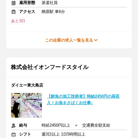
雇用形態
派遣社員
アクセス
桐原駅 車6分
あと3日
この企業の求人一覧を見る
株式会社イオンフードスタイル
ダイエー東大島店
【鮮魚の加工技術者】時給2450円の高収
入！お魚をさばくお仕事♪
給与
時給2450円以上 ＋ 交通費全額支給
シフト
週3日以上 1日5時間以上