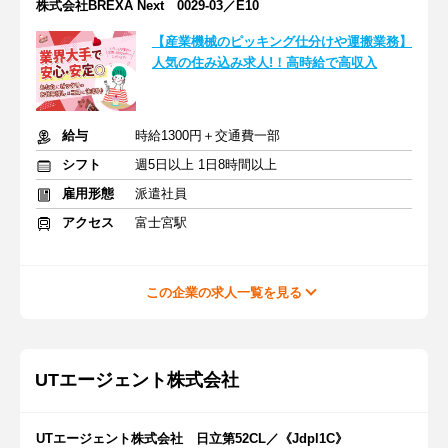
株式会社BREXA Next 0029-03／E10
【産業機械のピッキング仕分けや運搬業務】
人気の住み込み求人!！高時給で高収入
給与
時給1300円＋交通費一部
シフト
週5日以上 1日8時間以上
雇用形態
派遣社員
アクセス
富士宮駅
この企業の求人一覧を見る
UTエージェント株式会社
UTエージェント株式会社 日立第52CL／《Jdpl1C》