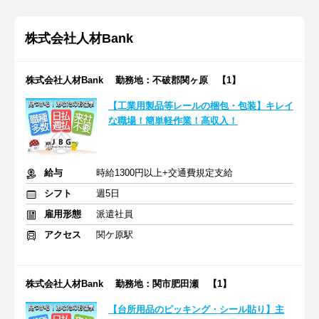
株式会社人材Bank
株式会社人材Bank 勤務地：不破郡関ヶ原 【1】
【工業用製品等レールの梱包・包装】キレイ
な職場！簡単軽作業！高収入！
給与
時給1300円以上+交通費規定支給
シフト
週5日
雇用形態
派遣社員
アクセス
関ケ原駅
株式会社人材Bank 勤務地：関市肥田瀬 【1】
【台所用品のピッキング・シール貼り】主