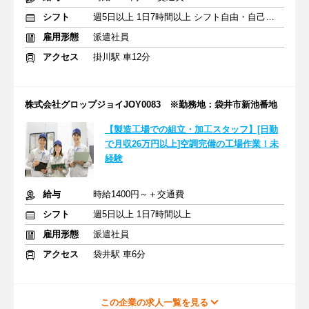
シフト
週5日以上 1日7時間以上 シフト自由・自己申告
雇用形態
派遣社員
アクセス
掛川駅 車12分
株式会社グロップジョイJOY0083 ※勤務地：袋井市新池番地
【製造工場での組立・加工スタッフ】[日勤
で月収26万円以上]空調完備の工場作業！未
経験
給与
時給1400円～＋交通費
シフト
週5日以上 1日7時間以上
雇用形態
派遣社員
アクセス
袋井駅 車6分
この企業の求人一覧を見る