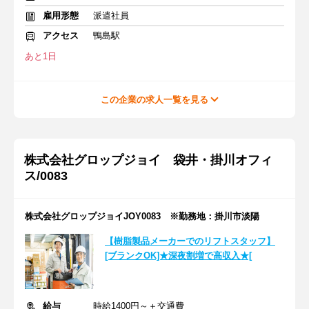
雇用形態
派遣社員
アクセス
鴨島駅
あと1日
この企業の求人一覧を見る
株式会社グロップジョイ 袋井・掛川オフィ
ス/0083
株式会社グロップジョイJOY0083 ※勤務地：掛川市淡陽
【樹脂製品メーカーでのリフトスタッフ】
[ブランクOK]★深夜割増で高収入★[
給与
時給1400円～＋交通費