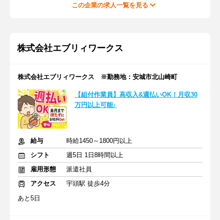
この企業の求人一覧を見る
株式会社エブリィワークス
株式会社エブリィワークス ※勤務地：安城市北山崎町
【組付作業員】高収入&週払いOK！月収30
万円以上可能♪
給与
時給1450～1800円以上
シフト
週5日 1日8時間以上
雇用形態
派遣社員
アクセス
宇頭駅 徒歩4分
あと5日