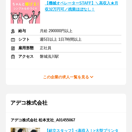
【機械オペレーターSTAFF】＼高収入★月
収32万円可／残業ほぼなし！
給与
月給 290000円以上
シフト
週5日以上 1日7時間以上
雇用形態
正社員
アクセス
磐城浅川駅
この企業の求人一覧を見る
アデコ株式会社
アデコ株式会社 松本支社_A01455067
【組立スタッフ】<高収入！>大型プリンタ