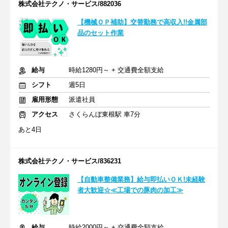
株式会社テクノ・サービス/882036
【機械ＯＰ補助】交替勤務で高収入!!金属部
品のセット作業
給与
時給1280円～ + 交通費全額支給
シフト
週5日
雇用形態
派遣社員
アクセス
さくらんぼ東根駅 車7分
あと4日
株式会社テクノ・サービス/836231
【自動車整備業務】給与即払いＯＫ!未経験
者大歓迎☆≪工場での豚肉の加工≫
給与
時給2000円～ + 交通費全額支給