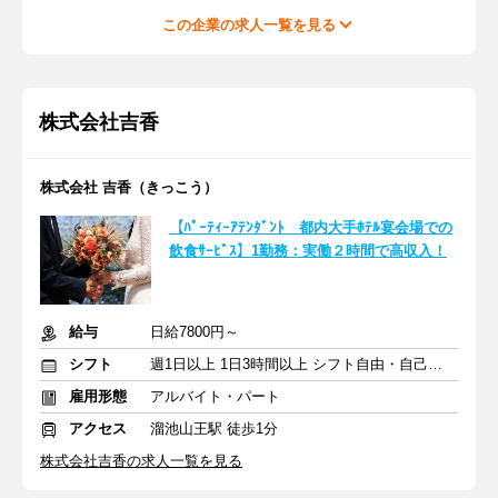
この企業の求人一覧を見る
株式会社吉香
株式会社 吉香（きっこう）
【ﾊﾟｰﾃｨｰｱﾃﾝﾀﾞﾝﾄ 都内大手ﾎﾃﾙ宴会場での
飲食ｻｰﾋﾞｽ】1勤務：実働２時間で高収入！
給与
日給7800円～
シフト
週1日以上 1日3時間以上 シフト自由・自己申告
雇用形態
アルバイト・パート
アクセス
溜池山王駅 徒歩1分
株式会社吉香の求人一覧を見る