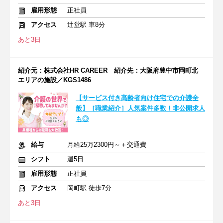
雇用形態
正社員
アクセス
辻堂駅 車8分
あと3日
紹介元：株式会社HR CAREER 紹介先：大阪府豊中市岡町北
エリアの施設／KGS1486
【サービス付き高齢者向け住宅での介護全
般】［職業紹介］人気案件多数！非公開求人
も◎
給与
月給25万2300円～＋交通費
シフト
週5日
雇用形態
正社員
アクセス
岡町駅 徒歩7分
あと3日