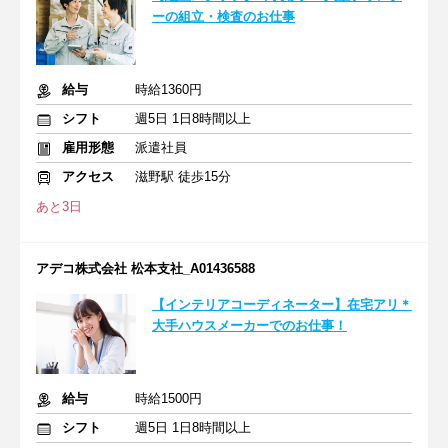
ーの組立・検査のお仕事
給与
時給1360円
シフト
週5日 1日8時間以上
雇用形態
派遣社員
アクセス
滋野駅 徒歩15分
あと3日
アデコ株式会社 松本支社_A01436588
【インテリアコーディネーター】在宅アリ＊
大手ハウスメーカーでのお仕事！
給与
時給1500円
シフト
週5日 1日8時間以上