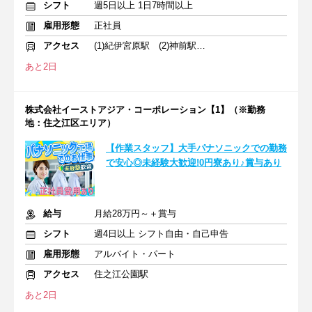
シフト
週5日以上 1日7時間以上
雇用形態
正社員
アクセス
(1)紀伊宮原駅 (2)神前駅 (3)海南駅
あと2日
株式会社イーストアジア・コーポレーション【1】（※勤務
地：住之江区エリア）
【作業スタッフ】大手パナソニックでの勤務
で安心◎未経験大歓迎!0円寮あり♪賞与あり
給与
月給28万円～＋賞与
シフト
週4日以上 シフト自由・自己申告
雇用形態
アルバイト・パート
アクセス
住之江公園駅
あと2日