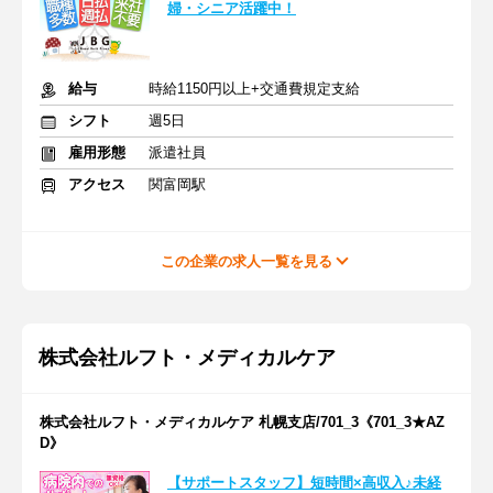
婦・シニア活躍中！
給与
時給1150円以上+交通費規定支給
シフト
週5日
雇用形態
派遣社員
アクセス
関富岡駅
この企業の求人一覧を見る
株式会社ルフト・メディカルケア
株式会社ルフト・メディカルケア 札幌支店/701_3《701_3★AZ
D》
【サポートスタッフ】短時間×高収入♪未経