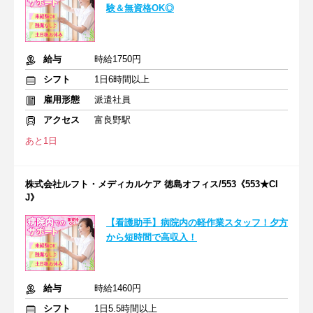
験＆無資格OK◎
給与
時給1750円
シフト
1日6時間以上
雇用形態
派遣社員
アクセス
富良野駅
あと1日
株式会社ルフト・メディカルケア 徳島オフィス/553《553★CI
J》
【看護助手】病院内の軽作業スタッフ！夕方
から短時間で高収入！
給与
時給1460円
シフト
1日5.5時間以上