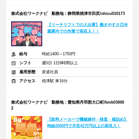
株式会社ワークナビ 勤務地：静岡県焼津市田尻/shizu010173
【リーチリフトでの入出庫】働きやすさ◎冷
蔵庫内での作業で高収入！！
給与
時給1400～1750円
シフト
週5日 1日8時間以上
雇用形態
派遣社員
アクセス
焼津駅 車16分
株式会社ワークナビ 勤務地：愛知県丹羽郡大口町/kmk03000
2
【飲料メーカーで機械操作・検査・箱詰め】
時給2000円で月収42万円以上の高収入！