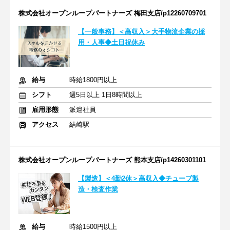
株式会社オープンループパートナーズ 梅田支店/p12260709701
【一般事務】＜高収入＞大手物流企業の採
用・人事◆土日祝休み
給与
時給1800円以上
シフト
週5日以上 1日8時間以上
雇用形態
派遣社員
アクセス
結崎駅
株式会社オープンループパートナーズ 熊本支店/p14260301101
【製造】＜4勤2休＞高収入◆チューブ製
造・検査作業
給与
時給1500円以上