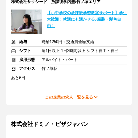
株式会社サクシード 放課後学内塾/竹ノ塚エリア
【小中学校の放課後学習教室サポート】学生
大歓迎！就活にも活かせる♪服装・髪色自
由！
給与
時給1250円＋交通費全額支給
シフト
週1日以上 1日2時間以上 シフト自由・自己申告
雇用形態
アルバイト・パート
アクセス
竹ノ塚駅
あと6日
この企業の求人一覧を見る
株式会社ドミノ・ピザジャパン