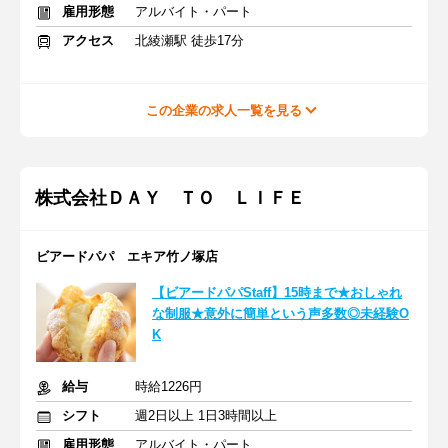
雇用形態
アルバイト・パート
アクセス
北綾瀬駅 徒歩17分
この企業の求人一覧を見る
株式会社ＤＡＹ ＴＯ ＬＩＦＥ
ビアードパパ エキア竹ノ塚店
【ビアードパパStaff】15時まで★おしゃれ
な制服★意外に簡単という声多数◎未経験O
K
給与
時給1226円
シフト
週2日以上 1日3時間以上
雇用形態
アルバイト・パート