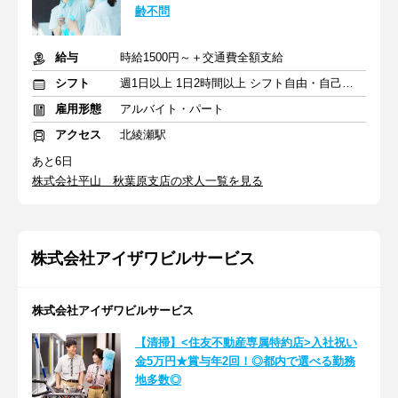
齢不問
給与
時給1500円～＋交通費全額支給
シフト
週1日以上 1日2時間以上 シフト自由・自己申告
雇用形態
アルバイト・パート
アクセス
北綾瀬駅
あと6日
株式会社平山 秋葉原支店の求人一覧を見る
株式会社アイザワビルサービス
株式会社アイザワビルサービス
【清掃】<住友不動産専属特約店>入社祝い
金5万円★賞与年2回！◎都内で選べる勤務
地多数◎