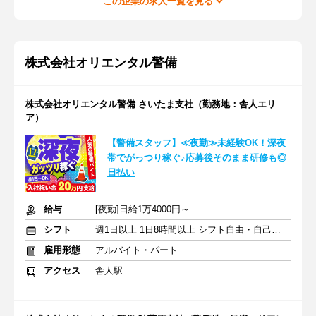
この企業の求人一覧を見る
株式会社オリエンタル警備
株式会社オリエンタル警備 さいたま支社（勤務地：舎人エリ
ア）
【警備スタッフ】≪夜勤≫未経験OK！深夜
帯でがっつり稼ぐ♪応募後そのまま研修も◎
日払い
給与
[夜勤]日給1万4000円～
シフト
週1日以上 1日8時間以上 シフト自由・自己申告
雇用形態
アルバイト・パート
アクセス
舎人駅