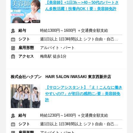
【美容師】<1日3h～>40～50代のパートさ
ん多数活躍！扶養内OK！要：美容師免許
給与
時給1300円～1600円 ＋交通費全額支給
シフト
週1日以上 1日3時間以上 シフト自由・自己申告
雇用形態
アルバイト・パート
アクセス
梅島駅 徒歩1分
株式会社ハクブン HAIR SALON IWASAKI 東京西新井店
【サロンアシスタント】「え！こんなに働き
やすいの!?」が初日の感想に♪要：美容師免
許
給与
時給1230円～1400円 ＋交通費全額支給
シフト
週1日以上 1日3時間以上 シフト自由・自己申告
雇用形態
アルバイト・パート