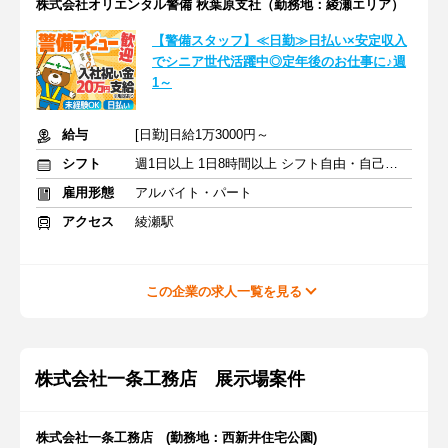
株式会社オリエンタル警備 秋葉原支社（勤務地：綾瀬エリア）
【警備スタッフ】≪日勤≫日払い×安定収入
でシニア世代活躍中◎定年後のお仕事に♪週
1～
給与
[日勤]日給1万3000円～
シフト
週1日以上 1日8時間以上 シフト自由・自己申告
雇用形態
アルバイト・パート
アクセス
綾瀬駅
この企業の求人一覧を見る
株式会社一条工務店 展示場案件
株式会社一条工務店 (勤務地：西新井住宅公園)