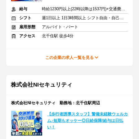
給与
時給1230円以上(22時以降は1537円)+交通費規定内支給
シフト
週1日以上 1日3時間以上 シフト自由・自己申告
雇用形態
アルバイト・パート
アクセス
北千住駅 徒歩4分
この企業の求人一覧を見る
株式会社NIセキュリティ
株式会社NIセキュリティ 勤務地：北千住駅周辺
【歩行者誘導スタッフ】警備未経験ウェルカ
ム♪短期もオッケー◎日給保障/給与は日払
い！