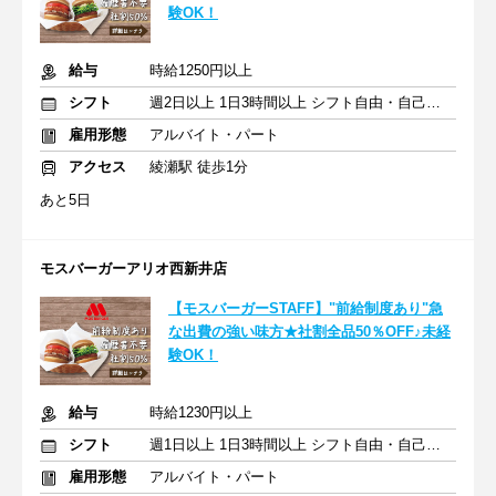
験OK！
給与
時給1250円以上
シフト
週2日以上 1日3時間以上 シフト自由・自己申告
雇用形態
アルバイト・パート
アクセス
綾瀬駅 徒歩1分
あと5日
モスバーガーアリオ西新井店
【モスバーガーSTAFF】"前給制度あり"急
な出費の強い味方★社割全品50％OFF♪未経
験OK！
給与
時給1230円以上
シフト
週1日以上 1日3時間以上 シフト自由・自己申告
雇用形態
アルバイト・パート