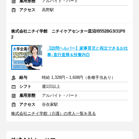
雇用形態
アルバイト・パート
アクセス
高野駅
株式会社ニチイ学館 ニチイケアセンター皿沼/B552BG3I31P0
2
【訪問ヘルパー】家事育児と両立できるお仕
事♪直行直帰＆扶養内◎
給与
時給 1,328円～1,608円（各種手当あり）
シフト
週1日以上
雇用形態
アルバイト・パート
アクセス
谷在家駅
株式会社ニチイ学館（介護）の求人一覧を見る