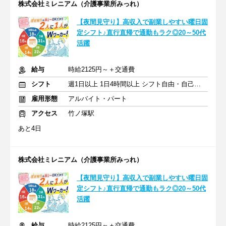
株式会社ミレニアム（介護事業所みっれ）
【夜間見守り】高収入で副業しやすい曜日固
定シフト♪直行直帰で通勤もラク◎20～50代
活躍
給与
時給2125円～＋交通費
シフト
週1日以上 1日4時間以上 シフト自由・自己申告
雇用形態
アルバイト・パート
アクセス
竹ノ塚駅
あと4日
株式会社ミレニアム（介護事業所みっれ）
【夜間見守り】高収入で副業しやすい曜日固
定シフト♪直行直帰で通勤もラク◎20～50代
活躍
給与
時給2125円～＋交通費