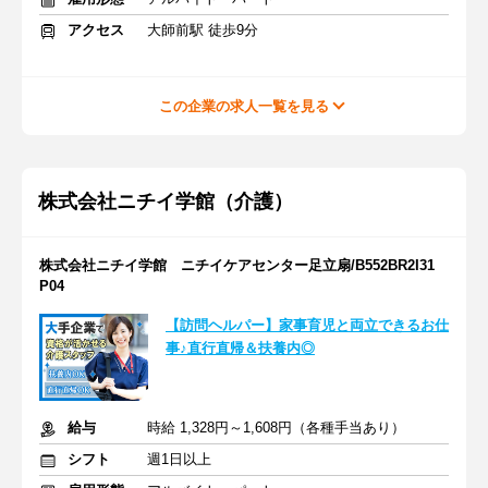
アクセス
大師前駅 徒歩9分
この企業の求人一覧を見る
株式会社ニチイ学館（介護）
株式会社ニチイ学館 ニチイケアセンター足立扇/B552BR2I31
P04
【訪問ヘルパー】家事育児と両立できるお仕
事♪直行直帰＆扶養内◎
給与
時給 1,328円～1,608円（各種手当あり）
シフト
週1日以上