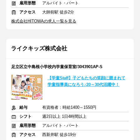
雇用形態
アルバイト・パート
アクセス
大師前駅 徒歩2分
株式会社HITOWAの求人一覧を見る
ライクキッズ株式会社
足立区立中島根小学校内学童保育室/3043901AP-S
【学童Staff】子どもたちの笑顔に囲まれて
学童指導員になろう♪20～30代活躍中！
給与
有資格者：時給1400～1550円
シフト
週2日以上 1日4時間以上
雇用形態
アルバイト・パート
アクセス
西新井駅 徒歩19分