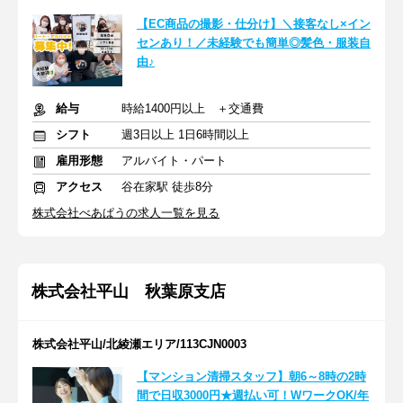
【EC商品の撮影・仕分け】＼接客なし×イン
センあり！／未経験でも簡単◎髪色・服装自
由♪
給与
時給1400円以上 ＋交通費
シフト
週3日以上 1日6時間以上
雇用形態
アルバイト・パート
アクセス
谷在家駅 徒歩8分
株式会社べあぱうの求人一覧を見る
株式会社平山 秋葉原支店
株式会社平山/北綾瀬エリア/113CJN0003
【マンション清掃スタッフ】朝6～8時の2時
間で日収3000円★週払い可！WワークOK/年