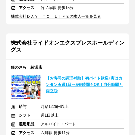
アクセス
竹ノ塚駅 徒歩15分
株式会社ＤＡＹ ＴＯ ＬＩＦＥの求人一覧を見る
株式会社ライドオンエクスプレスホールディン
グス
銀のさら 綾瀬店
【お寿司の調理補助】初バイト歓迎♪実はカ
ンタン★週1日～&短時間もOK！自分時間と
両立◎
給与
時給1226円以上
シフト
週1日以上
雇用形態
アルバイト・パート
アクセス
六町駅 徒歩11分