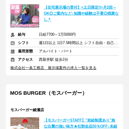
【住宅展示場の受付】<土日限定!!>月2回～
OK◎ご案内など♪知識や経験は不要◎残業な
し＊
給与
日給7700～1万5000円
シフト
週1日以上 1日7.5時間以上 シフト自由・自己申告
雇用形態
アルバイト・パート
アクセス
西新井駅 徒歩2分
株式会社一条工務店 展示場案件の求人一覧を見る
MOS BURGER（モスバーガー）
モスバーガー綾瀬店
【モスバーガーSTAFF】"前給制度あり"急
な出費の強い味方★社割全品50％OFF♪未経