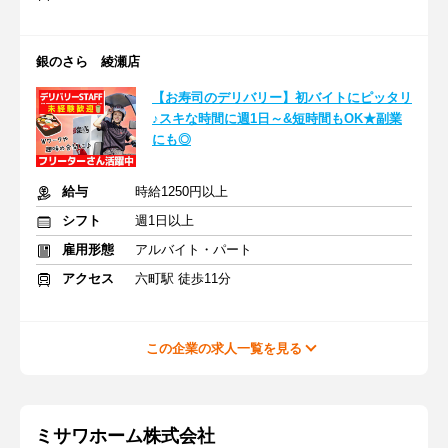
銀のさら 綾瀬店
【お寿司のデリバリー】初バイトにピッタリ
♪スキな時間に週1日～&短時間もOK★副業
にも◎
給与
時給1250円以上
シフト
週1日以上
雇用形態
アルバイト・パート
アクセス
六町駅 徒歩11分
この企業の求人一覧を見る
ミサワホーム株式会社