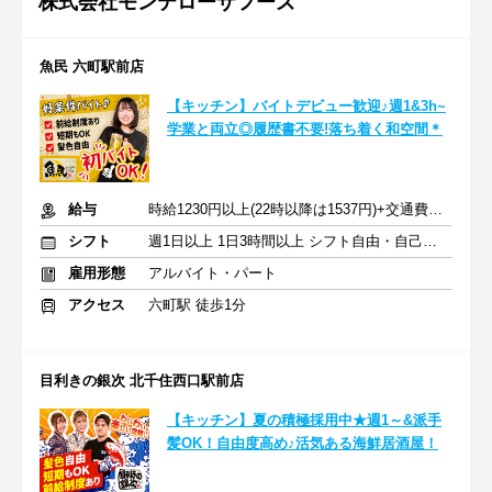
株式会社モンテローザフーズ
魚民 六町駅前店
【キッチン】バイトデビュー歓迎♪週1&3h~
学業と両立◎履歴書不要!落ち着く和空間＊
給与
時給1230円以上(22時以降は1537円)+交通費規定内支給
シフト
週1日以上 1日3時間以上 シフト自由・自己申告
雇用形態
アルバイト・パート
アクセス
六町駅 徒歩1分
目利きの銀次 北千住西口駅前店
【キッチン】夏の積極採用中★週1～&派手
髪OK！自由度高め♪活気ある海鮮居酒屋！