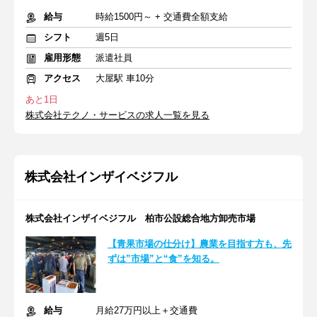
給与
時給1500円～ + 交通費全額支給
シフト
週5日
雇用形態
派遣社員
アクセス
大屋駅 車10分
あと1日
株式会社テクノ・サービスの求人一覧を見る
株式会社インザイベジフル
株式会社インザイベジフル 柏市公設総合地方卸売市場
【青果市場の仕分け】農業を目指す方も、先
ずは”市場”と“食”を知る。
給与
月給27万円以上＋交通費