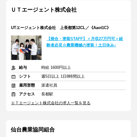
ＵＴエージェント株式会社
UTエージェント株式会社 上長都第12CL／《Aaot1C》
【接合・塗装STAFF】＜月収27万円可＞経
験者必見☆農業機械の塗装！土日休み♪
給与
時給 1600円以上
シフト
週5日以上 1日8時間以上
雇用形態
派遣社員
アクセス
長都駅
ＵＴエージェント株式会社の求人一覧を見る
仙台農業協同組合