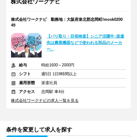
株式会社ワークナビ
株式会社ワークナビ 勤務地：大阪府泉北郡忠岡町/mosk0200
49
【バリ取り・目視検査】シニア活躍中♪派遣
先は農業機器などで使われる部品のメーカ
ー。
給与
時給1600～2000円
シフト
週5日 1日8時間以上
雇用形態
派遣社員
アクセス
忠岡駅 車4分
株式会社ワークナビの求人一覧を見る
条件を変更して求人を探す