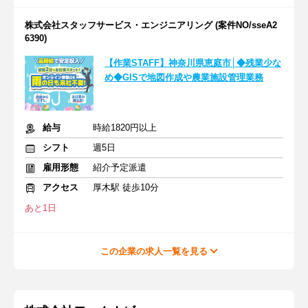
株式会社スタッフサービス・エンジニアリング (案件NO/sseA2
6390)
【作業STAFF】神奈川県恵庭市│◆残業少な
め◆GISで地図作成や農業施設管理業務
給与
時給1820円以上
シフト
週5日
雇用形態
紹介予定派遣
アクセス
厚木駅 徒歩10分
あと1日
この企業の求人一覧を見る