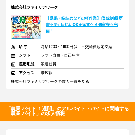
株式会社ファミリアワーク
【選果・袋詰めなどの軽作業】[登録制]履歴
書不要♪ 日払いOK★家電付き個室寮も完
備！
給与
時給1200～1800円以上＋交通費規定支給
シフト
シフト自由・自己申告
雇用形態
派遣社員
アクセス
帯広駅
株式会社ファミリアワークの求人一覧を見る
「農業 バイト １週間」のアルバイト・バイトに関連する
「農業 バイト」の求人情報