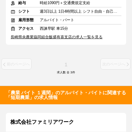
給与
時給1090円＋交通費規定支給
シフト
週3日以上 1日4時間以上 シフト自由・自己申告
雇用形態
アルバイト・パート
アクセス
西諫早駅 車15分
長崎県央農業協同組合飯盛有喜支店の求人一覧を見る
1
前のページへ
次のページへ
求人数 全
3
件
「農業 バイト １週間」のアルバイト・バイトに関連する
「短期農業」の求人情報
株式会社ファミリアワーク