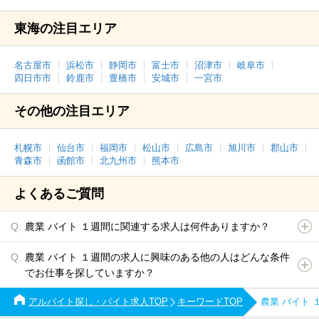
東海の注目エリア
名古屋市
浜松市
静岡市
富士市
沼津市
岐阜市
四日市市
鈴鹿市
豊橋市
安城市
一宮市
その他の注目エリア
札幌市
仙台市
福岡市
松山市
広島市
旭川市
郡山市
青森市
函館市
北九州市
熊本市
よくあるご質問
農業 バイト １週間に関連する求人は何件ありますか？
農業 バイト １週間の求人に興味のある他の人はどんな条件
でお仕事を探していますか？
アルバイト探し・バイト求人TOP
キーワードTOP
農業 バイト