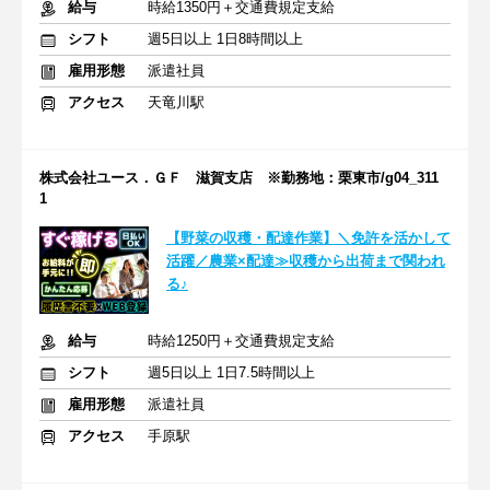
給与
時給1350円＋交通費規定支給
シフト
週5日以上 1日8時間以上
雇用形態
派遣社員
アクセス
天竜川駅
株式会社ユース．ＧＦ 滋賀支店 ※勤務地：栗東市/g04_311
1
【野菜の収穫・配達作業】＼免許を活かして
活躍／農業×配達≫収穫から出荷まで関われ
る♪
給与
時給1250円＋交通費規定支給
シフト
週5日以上 1日7.5時間以上
雇用形態
派遣社員
アクセス
手原駅