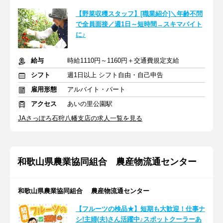
【野菜収穫スタッフ】[職業紹介]＼年齢不問
で全員面接／週1日～短時間→スキマバイト
に♪
給与
時給1110円～1160円＋交通費規定支給
シフト
週1日以上 シフト自由・自己申告
雇用形態
アルバイト・パート
アクセス
あいの里公園駅
JAさっぽろ石狩八幡支店の求人一覧を見る
和歌山県農業協同組合 農産物流通センター
和歌山県農業協同組合 農産物流通センター
【フルーツの検品★】短期も大歓迎！仕事ナ
シ!主婦(夫)さん活躍中♪スポットクーラーあ