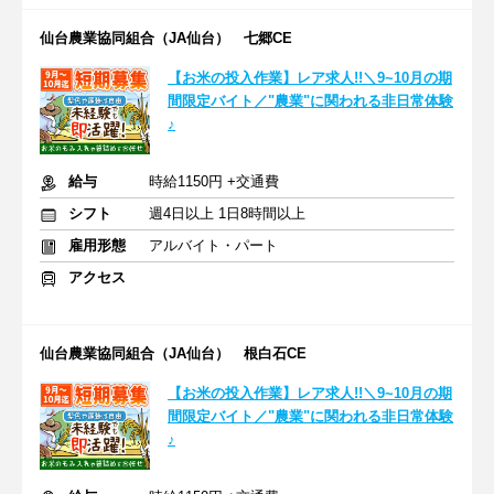
仙台農業協同組合（JA仙台） 七郷CE
【お米の投入作業】レア求人!!＼9~10月の期
間限定バイト／"農業"に関われる非日常体験
♪
給与
時給1150円 +交通費
シフト
週4日以上 1日8時間以上
雇用形態
アルバイト・パート
アクセス
仙台農業協同組合（JA仙台） 根白石CE
【お米の投入作業】レア求人!!＼9~10月の期
間限定バイト／"農業"に関われる非日常体験
♪