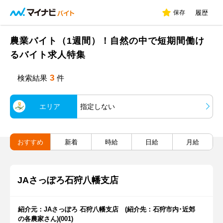
保存
履歴
農業バイト（1週間）！自然の中で短期間働け
るバイト求人特集
3
検索結果
件
エリア
指定しない
おすすめ
新着
時給
日給
月給
JAさっぽろ石狩八幡支店
紹介元：JAさっぽろ 石狩八幡支店 (紹介先：石狩市内･近郊
の各農家さん)(001)