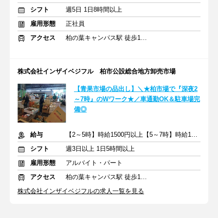
シフト
週5日 1日8時間以上
雇用形態
正社員
アクセス
柏の葉キャンパス駅 徒歩15分
株式会社インザイベジフル 柏市公設総合地方卸売市場
【青果市場の品出し】＼★柏市場で『深夜2
～7時』のWワーク★／車通勤OK＆駐車場完
備◎
給与
【2～5時】時給1500円以上【5～7時】時給1200円以上
シフト
週3日以上 1日5時間以上
雇用形態
アルバイト・パート
アクセス
柏の葉キャンパス駅 徒歩15分
株式会社インザイベジフルの求人一覧を見る