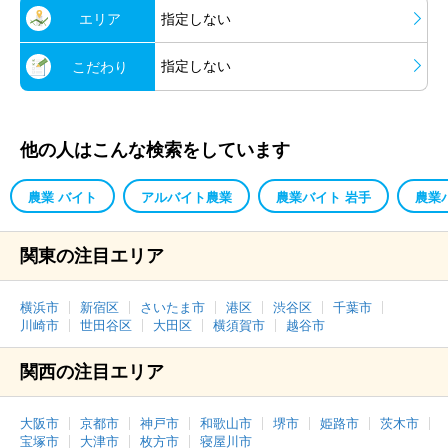
エリア
指定しない
指定しない
こだわり
他の人はこんな検索をしています
農業 バイト
アルバイト農業
農業バイト 岩手
農業
関東の注目エリア
横浜市
新宿区
さいたま市
港区
渋谷区
千葉市
川崎市
世田谷区
大田区
横須賀市
越谷市
関西の注目エリア
大阪市
京都市
神戸市
和歌山市
堺市
姫路市
茨木市
宝塚市
大津市
枚方市
寝屋川市