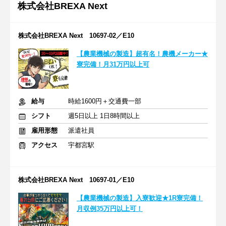
株式会社BREXA Next
株式会社BREXA Next 10697-02／E10
【農業機械の製造】超有名！農機メーカー★
寮完備！月31万円以上可
給与
時給1600円＋交通費一部
シフト
週5日以上 1日8時間以上
雇用形態
派遣社員
アクセス
宇都宮駅
株式会社BREXA Next 10697-01／E10
【農業機械の製造】入寮歓迎★1R寮完備！
月収例35万円以上可！