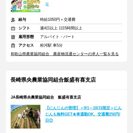
り
給与
時給1050円＋交通費
シフト
週4日以上 1日5時間以上
雇用形態
アルバイト・パート
アクセス
粉河駅 車5分
和歌山県農業協同組合 農産物流通センターの求人一覧を見る
長崎県央農業協同組合飯盛有喜支店
JA長崎県央農業協同組合 飯盛有喜支店
【にんじんの管理】＜9/1～10/31限定＞にん
じんも無料GET★車通勤OK、交通費250円/
日◎