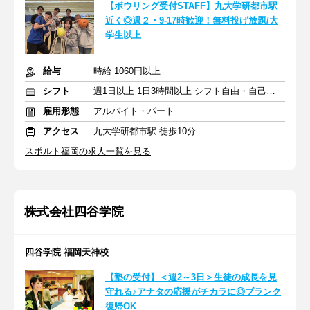
【ボウリング受付STAFF】九大学研都市駅
近く◎週２・9-17時歓迎！無料投げ放題/大
学生以上
給与
時給 1060円以上
シフト
週1日以上 1日3時間以上 シフト自由・自己申告
雇用形態
アルバイト・パート
アクセス
九大学研都市駅 徒歩10分
スポルト福岡の求人一覧を見る
株式会社四谷学院
四谷学院 福岡天神校
【塾の受付】＜週2～3日＞生徒の成長を見
守れる♪アナタの応援がチカラに◎ブランク
復帰OK