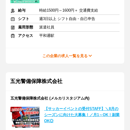
給与
時給1500円～1600円＋ 交通費支給
シフト
週3日以上 シフト自由・自己申告
雇用形態
派遣社員
アクセス
平和通駅
この企業の求人一覧を見る
五光警備保障株式会社
五光警備保障株式会社 (メルカリスタジアム内)
【サッカーイベントの受付STAFF】＼8月の
シーズンに向けた大募集！／月1～OK！副業
OK◎