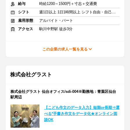
給与
時給1200～1500円＋寸志＋交通費
シフト
週1日以上 1日1時間以上 シフト自由・自己申告
雇用形態
アルバイト・パート
アクセス
駒川中野駅 徒歩3分
この企業の求人一覧を見る
株式会社グラスト
株式会社グラスト 仙台オフィス/sdi-004※勤務地：青葉区仙台
駅周辺
【こども作文のデータ入力】短期or長期⇒選
べる*手書き作文をデータ化★オンライン面
談OK