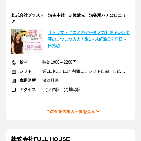
株式会社グラスト 渋谷本社 ※派遣先：渋谷駅ハチ公口エリ
ア
【ドラマ・アニメのデータ入力】在宅OK♪字
幕のこつこつ入力＊週1～未経験OK!即日～
日払◎
給与
時給1900～2200円
シフト
週1日以上 1日4時間以上 シフト自由・自己申告
雇用形態
派遣社員
アクセス
(1)渋谷駅 (2)川崎駅
この企業の求人一覧を見る
株式会社FULL HOUSE