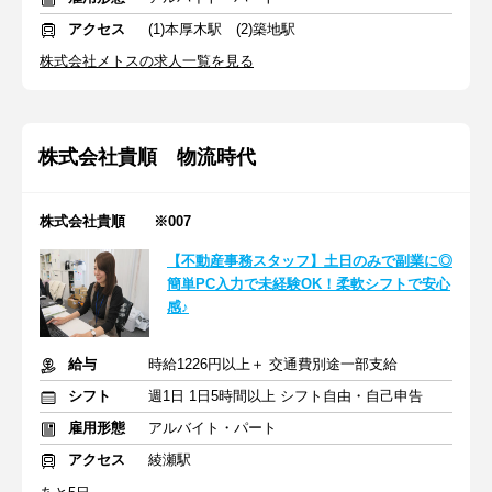
アクセス
(1)本厚木駅 (2)築地駅
株式会社メトスの求人一覧を見る
株式会社貴順 物流時代
株式会社貴順 ※007
【不動産事務スタッフ】土日のみで副業に◎
簡単PC入力で未経験OK！柔軟シフトで安心
感♪
給与
時給1226円以上＋ 交通費別途一部支給
シフト
週1日 1日5時間以上 シフト自由・自己申告
雇用形態
アルバイト・パート
アクセス
綾瀬駅