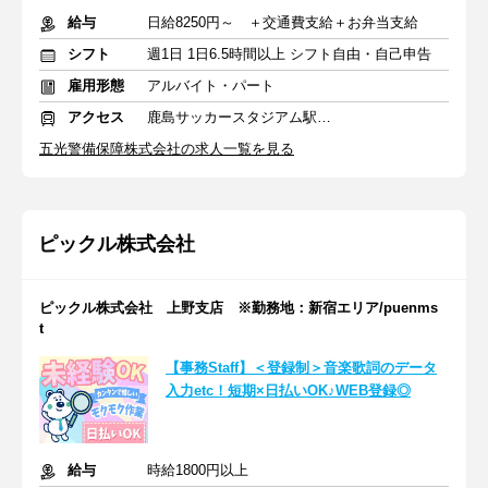
給与
日給8250円～ ＋交通費支給＋お弁当支給
シフト
週1日 1日6.5時間以上 シフト自由・自己申告
雇用形態
アルバイト・パート
アクセス
鹿島サッカースタジアム駅 徒歩14分
五光警備保障株式会社の求人一覧を見る
ピックル株式会社
ピックル株式会社 上野支店 ※勤務地：新宿エリア/puenms
t
【事務Staff】＜登録制＞音楽歌詞のデータ
入力etc！短期×日払いOK♪WEB登録◎
給与
時給1800円以上