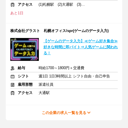
アクセス
(1)札幌駅 (2)大通駅 (3)さっぽろ駅
あと1日
株式会社グラスト 札幌オフィス/spr(ゲームのデータ入力)
【ゲームのデータ入力】≪ゲーム好き集合≫
好きな時間に即バイト⇒人気ゲームに関われ
る！
給与
時給1700～1800円＋交通費
シフト
週1日 1日3時間以上 シフト自由・自己申告
雇用形態
派遣社員
アクセス
大通駅
この企業の求人一覧を見る