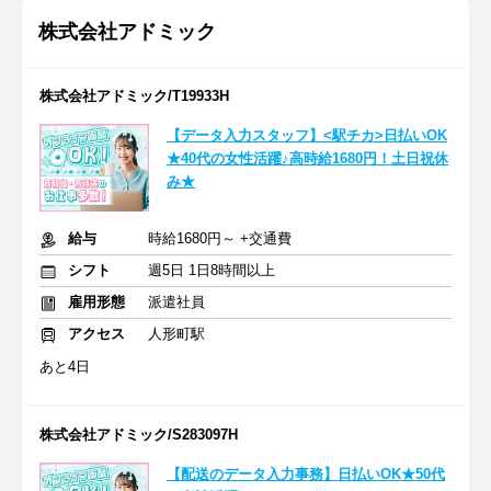
株式会社アドミック
株式会社アドミック/T19933H
【データ入力スタッフ】<駅チカ>日払いOK
★40代の女性活躍♪高時給1680円！土日祝休
み★
給与
時給1680円～ +交通費
シフト
週5日 1日8時間以上
雇用形態
派遣社員
アクセス
人形町駅
あと4日
株式会社アドミック/S283097H
【配送のデータ入力事務】日払いOK★50代