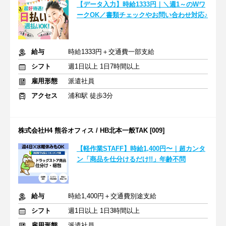
【データ入力】時給1333円｜＼週1～のWワ
ークOK／書類チェックやお問い合わせ対応♪
給与
時給1333円＋交通費一部支給
シフト
週1日以上 1日7時間以上
雇用形態
派遣社員
アクセス
浦和駅 徒歩3分
株式会社H4 熊谷オフィス / HB北本一般TAK [009]
【軽作業STAFF】時給1,400円〜｜超カンタ
ン「商品を仕分けるだけ!!」年齢不問
給与
時給1,400円＋交通費別途支給
シフト
週1日以上 1日3時間以上
雇用形態
派遣社員