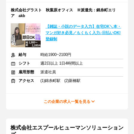
株式会社グラスト 秋葉原オフィス ※派遣先：錦糸町エリ
ア akb
【雑誌・小説のデータ入力】在宅OK＼本・
マンガ好き必見／もくもく入力♪日払いOK!
登録制
給与
時給1900~2100円
シフト
週2日以上 1日4時間以上
雇用形態
派遣社員
アクセス
(1)錦糸町駅 (2)新橋駅
この企業の求人一覧を見る
株式会社エスプールヒューマンソリューション