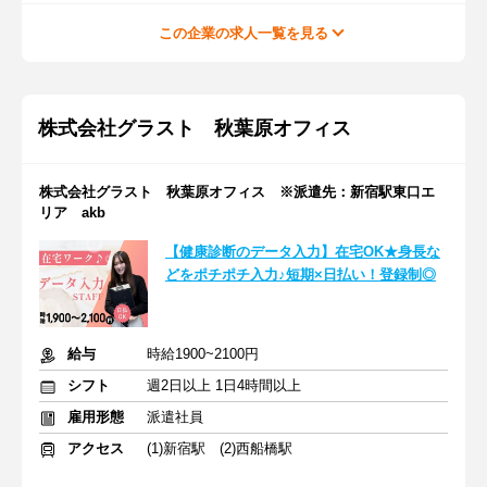
この企業の求人一覧を見る
株式会社グラスト 秋葉原オフィス
株式会社グラスト 秋葉原オフィス ※派遣先：新宿駅東口エ
リア akb
【健康診断のデータ入力】在宅OK★身長な
どをポチポチ入力♪短期×日払い！登録制◎
給与
時給1900~2100円
シフト
週2日以上 1日4時間以上
雇用形態
派遣社員
アクセス
(1)新宿駅 (2)西船橋駅