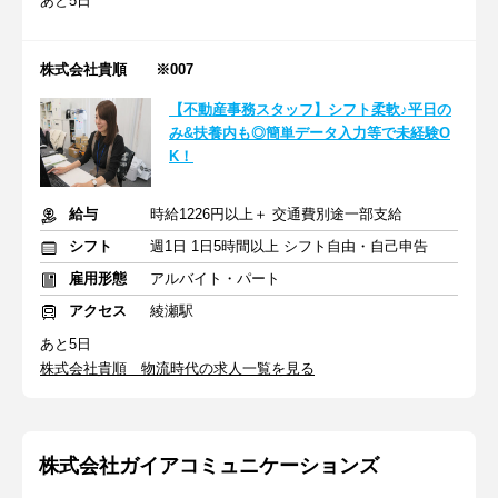
あと5日
株式会社貴順 ※007
【不動産事務スタッフ】シフト柔軟♪平日の
み&扶養内も◎簡単データ入力等で未経験O
K！
給与
時給1226円以上＋ 交通費別途一部支給
シフト
週1日 1日5時間以上 シフト自由・自己申告
雇用形態
アルバイト・パート
アクセス
綾瀬駅
あと5日
株式会社貴順 物流時代の求人一覧を見る
株式会社ガイアコミュニケーションズ