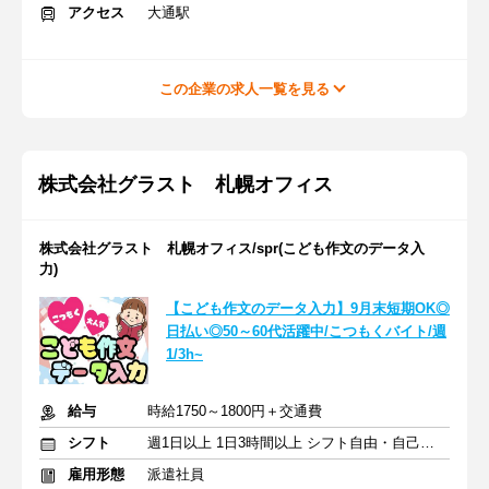
アクセス
大通駅
この企業の求人一覧を見る
株式会社グラスト 札幌オフィス
株式会社グラスト 札幌オフィス/spr(こども作文のデータ入
力)
【こども作文のデータ入力】9月末短期OK◎
日払い◎50～60代活躍中/こつもくバイト/週
1/3h~
給与
時給1750～1800円＋交通費
シフト
週1日以上 1日3時間以上 シフト自由・自己申告
雇用形態
派遣社員