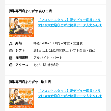
買取専門店よろずや あびこ店
【フロントスタッフ】夏デビュー応援♪フリ
マ好き大歓迎◎まずは簡単データ入力から★
給与
時給1200～1350円＋寸志＋交通費
シフト
週1日以上 1日1時間以上 シフト自由・自己申告
雇用形態
アルバイト・パート
アクセス
あびこ駅 徒歩3分
買取専門店よろずや 駒川店
【フロントスタッフ】夏デビュー応援♪フリ
マ好き大歓迎◎まずは簡単データ入力から★