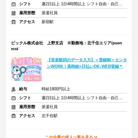
シフト
週2日以上 1日4時間以上 シフト自由・自己申告
雇用形態
派遣社員
アクセス
新宿駅
ピックル株式会社 上野支店 ※勤務地：北千住エリア/puen
mst
【音楽歌詞のデータ入力】＜登録制＞カンタ
ンWORK！高時給×日払いOK♪WEB登録＊
給与
時給1800円以上
シフト
週2日以上 1日4時間以上 シフト自由・自己申告
雇用形態
派遣社員
アクセス
北千住駅
この企業の求人一覧を見る