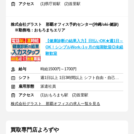
アクセス
(1)県庁前駅 (2)首里駅
株式会社グラスト 那覇オフィス予約センター(沖縄/oki-健診)
※勤務地：おもろまちエリア
【健康診断の結果入力】日払いOK★週1日～
OK！シンプルWork♪1ヶ月の短期歓迎◎未経
験歓迎
給与
時給1500円～1700円
シフト
週1日以上 1日3時間以上 シフト自由・自己申告
雇用形態
派遣社員
アクセス
(1)おもろまち駅 (2)首里駅
株式会社グラスト 那覇オフィスの求人一覧を見る
買取専門店よろずや