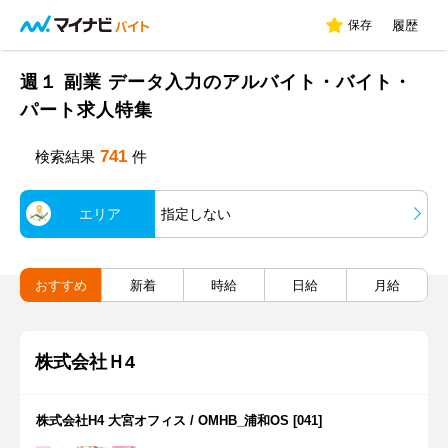
保存
履歴
週１ 副業 データ入力のアルバイト・バイト・
パート求人特集
741
検索結果
件
エリア
指定しない
おすすめ
新着
時給
日給
月給
株式会社Ｈ4
株式会社H4 大宮オフィス / OMHB_浦和OS [041]