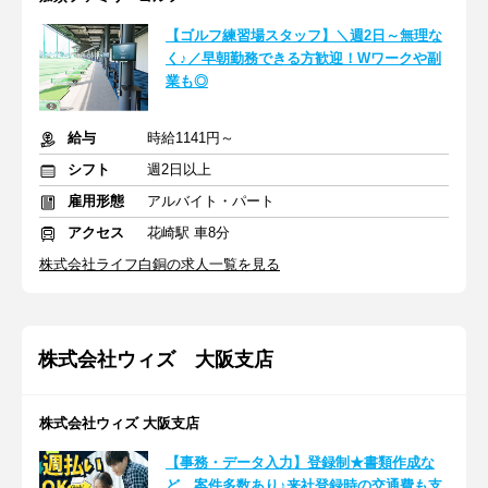
【ゴルフ練習場スタッフ】＼週2日～無理な
く♪／早朝勤務できる方歓迎！Wワークや副
業も◎
給与
時給1141円～
シフト
週2日以上
雇用形態
アルバイト・パート
アクセス
花崎駅 車8分
株式会社ライフ白銅の求人一覧を見る
株式会社ウィズ 大阪支店
株式会社ウィズ 大阪支店
【事務・データ入力】登録制★書類作成な
ど…案件多数あり♪来社登録時の交通費も支