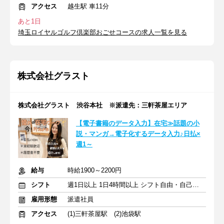
アクセス
越生駅 車11分
あと1日
埼玉ロイヤルゴルフ倶楽部おごせコースの求人一覧を見る
株式会社グラスト
株式会社グラスト 渋谷本社 ※派遣先：三軒茶屋エリア
【電子書籍のデータ入力】在宅≫話題の小
説・マンガ→電子化するデータ入力♪日払×
週1～
給与
時給1900～2200円
シフト
週1日以上 1日4時間以上 シフト自由・自己申告
雇用形態
派遣社員
アクセス
(1)三軒茶屋駅 (2)池袋駅