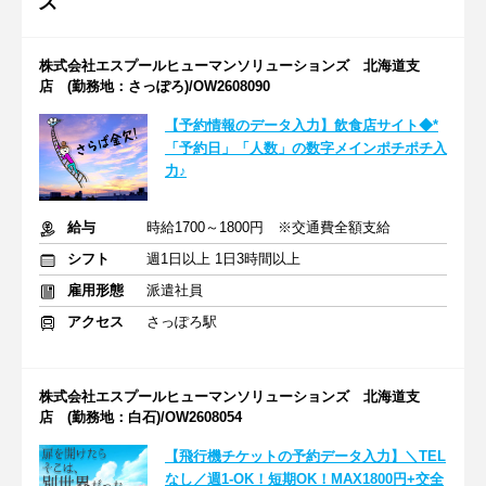
ズ
株式会社エスプールヒューマンソリューションズ 北海道支
店 (勤務地：さっぽろ)/OW2608090
【予約情報のデータ入力】飲食店サイト◆*
「予約日」「人数」の数字メインポチポチ入
力♪
給与
時給1700～1800円 ※交通費全額支給
シフト
週1日以上 1日3時間以上
雇用形態
派遣社員
アクセス
さっぽろ駅
株式会社エスプールヒューマンソリューションズ 北海道支
店 (勤務地：白石)/OW2608054
【飛行機チケットの予約データ入力】＼TEL
なし／週1-OK！短期OK！MAX1800円+交全