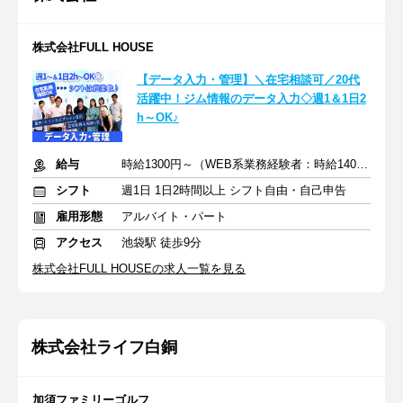
株式会社FULL HOUSE
【データ入力・管理】＼在宅相談可／20代
活躍中！ジム情報のデータ入力◇週1＆1日2
h～OK♪
給与
時給1300円～（WEB系業務経験者：時給1400円～）+交通費全額
シフト
週1日 1日2時間以上 シフト自由・自己申告
雇用形態
アルバイト・パート
アクセス
池袋駅 徒歩9分
株式会社FULL HOUSEの求人一覧を見る
株式会社ライフ白銅
加須ファミリーゴルフ