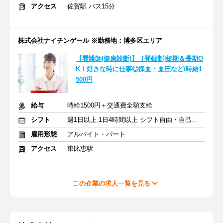
アクセス
佐賀駅 バス15分
株式会社ナイチンゲール ※勤務地：博多区エリア
【看護師(健康診断)】［登録制]短期＆長期O
K！好きな時に仕事◎採血・血圧など/時給1
500円
給与
時給1500円＋交通費全額支給
シフト
週1日以上 1日4時間以上 シフト自由・自己申告
雇用形態
アルバイト・パート
アクセス
東比恵駅
この企業の求人一覧を見る