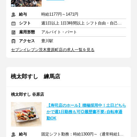
給与
時給1177円～1471円
シフト
週1日以上 1日3時間以上 シフト自由・自己申告
雇用形態
アルバイト・パート
アクセス
豊川駅
セブンイレブン茨木豊原町店の求人一覧を見る
桃太郎すし 練馬店
桃太郎すし 谷原店
【寿司店のホール】積極採用中！土日どちら
かで週1日勤務も可◎履歴書不要♪自転車通
勤OK
給与
固定シフト勤務：時給1300円～（通常時給1250円～）＋交通費