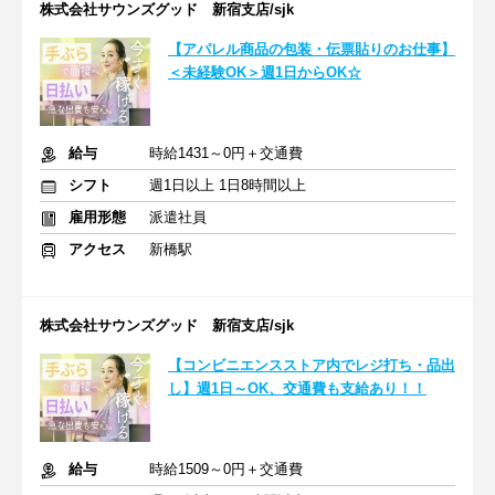
株式会社サウンズグッド 新宿支店/sjk
【アパレル商品の包装・伝票貼りのお仕事】
＜未経験OK＞週1日からOK☆
給与
時給1431～0円＋交通費
シフト
週1日以上 1日8時間以上
雇用形態
派遣社員
アクセス
新橋駅
株式会社サウンズグッド 新宿支店/sjk
【コンビニエンスストア内でレジ打ち・品出
し】週1日～OK、交通費も支給あり！！
給与
時給1509～0円＋交通費