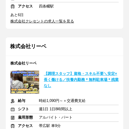
アクセス
四条畷駅
あと6日
株式会社クレセントの求人一覧を見る
株式会社リーベ
株式会社リーベ
【調理スタッフ】資格・スキル不要＼安定×
長く働ける／扶養内勤務＊無料駐車場＊残業
なし
給与
時給1,090円～＋交通費支給
シフト
週1日 1日8時間以上
雇用形態
アルバイト・パート
アクセス
帯広駅 車9分