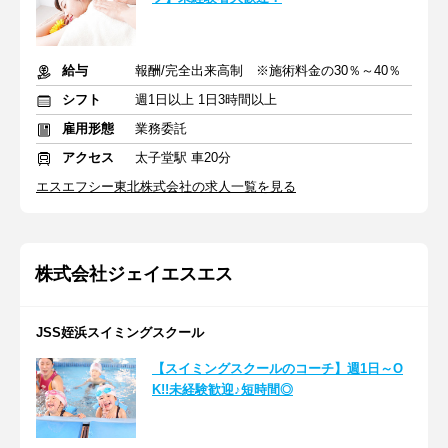
給与
報酬/完全出来高制 ※施術料金の30％～40％
シフト
週1日以上 1日3時間以上
雇用形態
業務委託
アクセス
太子堂駅 車20分
エスエフシー東北株式会社の求人一覧を見る
株式会社ジェイエスエス
JSS姪浜スイミングスクール
【スイミングスクールのコーチ】週1日～O
K!!未経験歓迎♪短時間◎