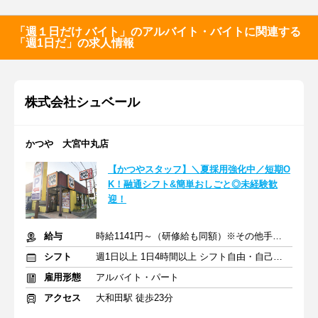
「週１日だけ バイト」のアルバイト・バイトに関連する
「週1日だ」の求人情報
株式会社シュベール
かつや 大宮中丸店
【かつやスタッフ】＼夏採用強化中／短期O
K！融通シフト&簡単おしごと◎未経験歓
迎！
給与
時給1141円～（研修給も同額）※その他手当あり
シフト
週1日以上 1日4時間以上 シフト自由・自己申告
雇用形態
アルバイト・パート
アクセス
大和田駅 徒歩23分