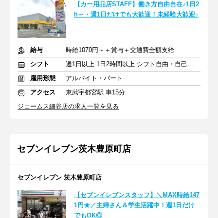
【カー用品店STAFF】働き方自由自在♪1日2
h～・週1日だけでも大歓迎！未経験大歓迎♪
給与
時給1070円～＋賞与＋交通費全額支給
シフト
週1日以上 1日2時間以上 シフト自由・自己申告
雇用形態
アルバイト・パート
アクセス
東武宇都宮駅 車15分
ジェームス細谷店の求人一覧を見る
セブンイレブン茨木豊原町店
セブンイレブン 茨木豊原町店
【セブンイレブンスタッフ】＼MAX時給147
1円★／主婦さん＆学生活躍中！週1日だけ
でもOK◎