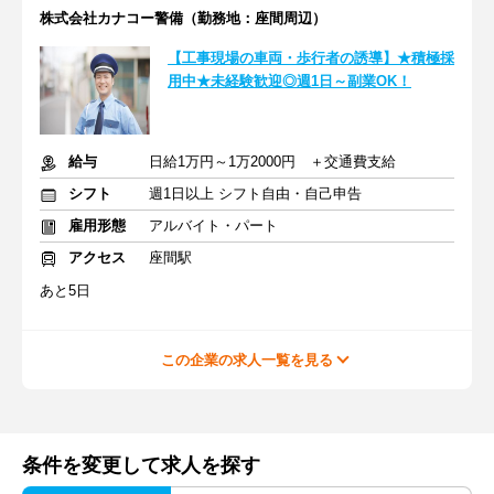
株式会社カナコー警備（勤務地：座間周辺）
【工事現場の車両・歩行者の誘導】★積極採
用中★未経験歓迎◎週1日～副業OK！
給与
日給1万円～1万2000円 ＋交通費支給
シフト
週1日以上 シフト自由・自己申告
雇用形態
アルバイト・パート
アクセス
座間駅
あと5日
この企業の求人一覧を見る
条件を変更して求人を探す