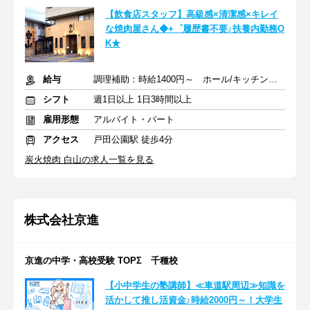
【飲食店スタッフ】高級感×清潔感×キレイ
な焼肉屋さん◆+゜履歴書不要♪扶養内勤務O
K★
給与
調理補助：時給1400円～ ホール/キッチン：時給1150円～
シフト
週1日以上 1日3時間以上
雇用形態
アルバイト・パート
アクセス
戸田公園駅 徒歩4分
炭火焼肉 白山の求人一覧を見る
株式会社京進
京進の中学・高校受験 TOPΣ 千種校
【小中学生の塾講師】≪車道駅周辺≫知識を
活かして推し活資金♪時給2000円～！大学生