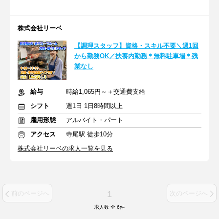
株式会社リーベ
【調理スタッフ】資格・スキル不要＼週1回
から勤務OK／扶養内勤務＊無料駐車場＊残
業なし
給与
時給1,065円～＋交通費支給
シフト
週1日 1日8時間以上
雇用形態
アルバイト・パート
アクセス
寺尾駅 徒歩10分
株式会社リーベの求人一覧を見る
1
前のページへ
次のページへ
求人数 全
6
件