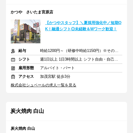
かつや さいたま宮原店
【かつやスタッフ】＼夏採用強化中／短期O
K！融通シフト◎未経験＆Wワーク歓迎！
給与
時給1200円～（研修中時給1150円）※その他手当あり
シフト
週1日以上 1日3時間以上 シフト自由・自己申告
雇用形態
アルバイト・パート
アクセス
加茂宮駅 徒歩3分
株式会社シュベールの求人一覧を見る
炭火焼肉 白山
炭火焼肉 白山