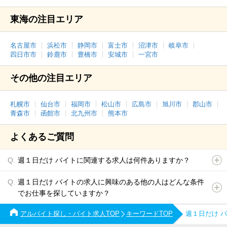
東海の注目エリア
名古屋市
浜松市
静岡市
富士市
沼津市
岐阜市
四日市市
鈴鹿市
豊橋市
安城市
一宮市
その他の注目エリア
札幌市
仙台市
福岡市
松山市
広島市
旭川市
郡山市
青森市
函館市
北九州市
熊本市
よくあるご質問
週１日だけ バイトに関連する求人は何件ありますか？
週１日だけ バイトの求人に興味のある他の人はどんな条件
でお仕事を探していますか？
アルバイト探し・バイト求人TOP
キーワードTOP
週１日だけ 