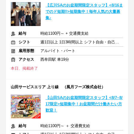
【広川SAのお盆期間限定スタッフ】<8/16ま
でのド短期!!>短期集中！毎年人気の大量募
集♪
給与
時給1100円～ + 交通費支給
シフト
週1日以上 1日3時間以上 シフト自由・自己申告
雇用形態
アルバイト・パート
アクセス
西牟田駅 車19分
本日、掲載終了
山田サービスエリア 上り線 （風月フーズ株式会社）
【山田SAのお盆期間限定スタッフ】<8/7~8/
17限定>短期集中！お盆期間だけ働きたい方
歓迎！
給与
時給1100円～ ＋ 交通費支給