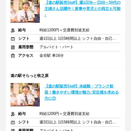
【道の駅販売Staff】週1日5h～◎20～50代の
主婦さん活躍中！家事や育児との両立も可能
♪
給与
時給1200円＋交通費別途支給
シフト
週1日以上 1日5時間以上 シフト自由・自己申告
雇用形態
アルバイト・パート
アクセス
金谷駅 車16分
道の駅そらっと牧之原
【道の駅販売Staff】未経験・ブランク歓
迎！働きやすい環境が魅力♪安定感を求める
方に◎
給与
時給1200円＋交通費別途支給
シフト
週3日以上 1日5時間以上 シフト自由・自己申告
雇用形態
アルバイト・パート