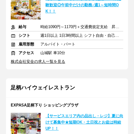
験歓迎◎午前中だけの勤務♪週1～短時間O
K！！
給与
時給1090円～1170円＋交通費規定支給 昇給あり
シフト
週1日以上 1日3時間以上 シフト自由・自己申告
雇用形態
アルバイト・パート
アクセス
山城駅 車10分
株式会社安全の求人一覧を見る
足柄ハイウェイレストラン
EXPASA足柄下り ショッピングプラザ
【サービスエリア内の品出し・レジ】夏に向
けて募集中★短期OK・土日祝とお盆は時給
UP！！