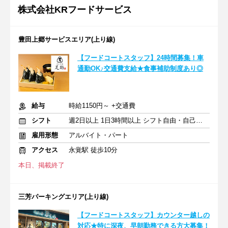
株式会社KRフードサービス
豊田上郷サービスエリア(上り線)
【フードコートスタッフ】24時間募集！車
通勤OK♪交通費支給★食事補助制度あり◎
給与
時給1150円～ +交通費
シフト
週2日以上 1日3時間以上 シフト自由・自己申告
雇用形態
アルバイト・パート
アクセス
永覚駅 徒歩10分
本日、掲載終了
三芳パーキングエリア(上り線)
【フードコートスタッフ】カウンター越しの
対応★特に深夜、早朝勤務できる方大募集！