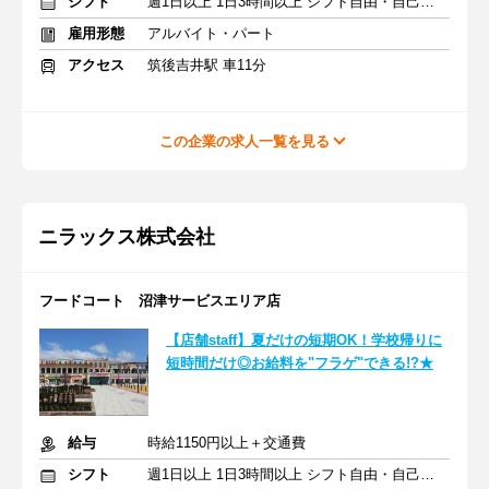
シフト
週1日以上 1日3時間以上 シフト自由・自己申告
雇用形態
アルバイト・パート
アクセス
筑後吉井駅 車11分
この企業の求人一覧を見る
ニラックス株式会社
フードコート 沼津サービスエリア店
【店舗staff】夏だけの短期OK！学校帰りに
短時間だけ◎お給料を"フラゲ"できる!?★
給与
時給1150円以上＋交通費
シフト
週1日以上 1日3時間以上 シフト自由・自己申告