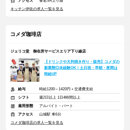
アクセス
養老SA上り線
キッチン伊吹の求人一覧を見る
コメダ珈琲店
ジェリコ堂 御在所サービスエリア下り線店
【ドリンクや大判焼き作り・販売】コメダの
新業態◎未経験OK！土日祝・早朝・夜間は
時給UP
給与
時給1200～1420円＋交通費支給
シフト
週2日以上 1日4時間以上
雇用形態
アルバイト・パート
アクセス
山城駅 車6分
コメダ珈琲店の求人一覧を見る