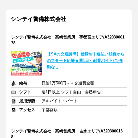
シンテイ警備株式会社
シンテイ警備株式会社 高崎営業所 宇都宮エリア/A32030001
38
【SAの交通誘導】登録制｜週払い◎夏から
のスタート応援★週1日～副業バイトに♪夜
勤なし
給与
日給1万500円～＋交通費全額
シフト
週1日以上 シフト自由・自己申告
雇用形態
アルバイト・パート
アクセス
宇都宮駅
シンテイ警備株式会社 高崎営業所 吉水エリア/A320300013
8