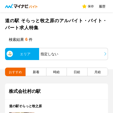
保存
履歴
道の駅 そらっと牧之原のアルバイト・バイト・
パート求人特集
6
検索結果
件
エリア
指定しない
おすすめ
新着
時給
日給
月給
株式会社村の駅
道の駅そらっと牧之原