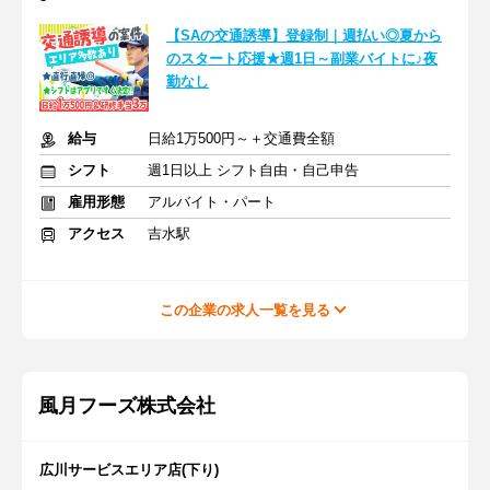
【SAの交通誘導】登録制｜週払い◎夏から
のスタート応援★週1日～副業バイトに♪夜
勤なし
給与
日給1万500円～＋交通費全額
シフト
週1日以上 シフト自由・自己申告
雇用形態
アルバイト・パート
アクセス
吉水駅
この企業の求人一覧を見る
風月フーズ株式会社
広川サービスエリア店(下り)