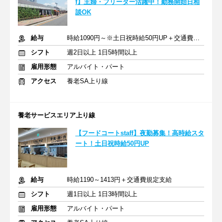
f】主婦・フリーター活躍中！勤務開始日相
談OK
給与
時給1090円～※土日祝時給50円UP＋交通費規定支給
シフト
週2日以上 1日5時間以上
雇用形態
アルバイト・パート
アクセス
養老SA上り線
養老サービスエリア上り線
【フードコートstaff】夜勤募集！高時給スタ
ート！土日祝時給50円UP
給与
時給1190～1413円＋交通費規定支給
シフト
週1日以上 1日3時間以上
雇用形態
アルバイト・パート