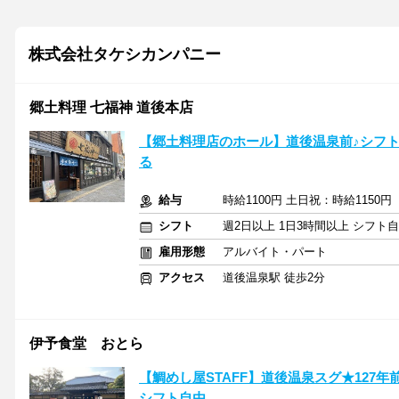
株式会社タケシカンパニー
郷土料理 七福神 道後本店
【郷土料理店のホール】道後温泉前♪シフト
る
給与
時給1100円 土日祝：時給1150円
シフト
週2日以上 1日3時間以上 シフト
雇用形態
アルバイト・パート
アクセス
道後温泉駅 徒歩2分
伊予食堂 おとら
【鯛めし屋STAFF】道後温泉スグ★127
シフト自由