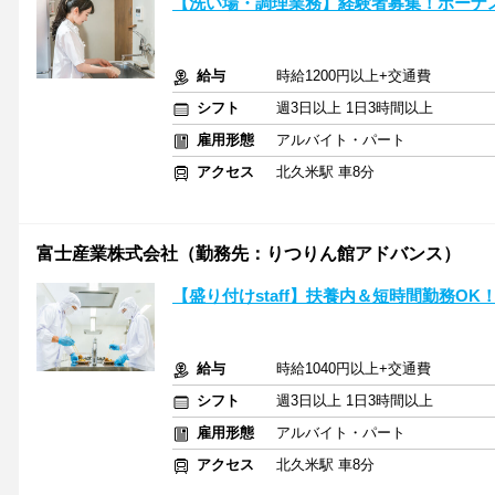
【洗い場・調理業務】経験者募集！ボーナ
給与
時給1200円以上+交通費
シフト
週3日以上 1日3時間以上
雇用形態
アルバイト・パート
アクセス
北久米駅 車8分
富士産業株式会社（勤務先：りつりん館アドバンス）
【盛り付けstaff】扶養内＆短時間勤務O
給与
時給1040円以上+交通費
シフト
週3日以上 1日3時間以上
雇用形態
アルバイト・パート
アクセス
北久米駅 車8分