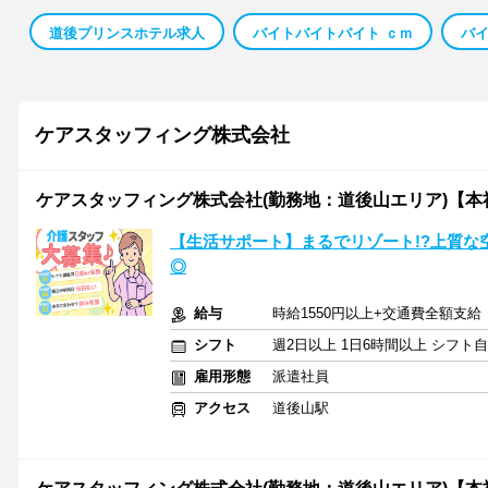
道後プリンスホテル求人
バイトバイトバイト ｃｍ
バ
ケアスタッフィング株式会社
ケアスタッフィング株式会社(勤務地：道後山エリア)【本
【生活サポート】まるでリゾート!?上質な
◎
給与
時給1550円以上+交通費全額支給
シフト
週2日以上 1日6時間以上 シフト
雇用形態
派遣社員
アクセス
道後山駅