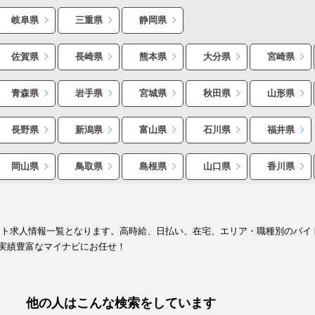
岐阜県
三重県
静岡県
佐賀県
長崎県
熊本県
大分県
宮崎県
青森県
岩手県
宮城県
秋田県
山形県
長野県
新潟県
富山県
石川県
福井県
岡山県
鳥取県
島根県
山口県
香川県
イト求人情報一覧となります。高時給、日払い、在宅、エリア・職種別のバイ
実績豊富なマイナビにお任せ！
他の人はこんな検索をしています