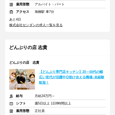
雇用形態
アルバイト・パート
アクセス
旭橋駅 車7分
あと4日
株式会社センダンの求人一覧を見る
どんぶりの店 志貴
どんぶりの店 志貴
【どんぶり専門店キッチン】20～60代の幅
広い世代が活躍中◎助け合える職場♪未経験
歓迎！
給与
月給24万円～
シフト
週5日以上 1日8時間以上
雇用形態
正社員