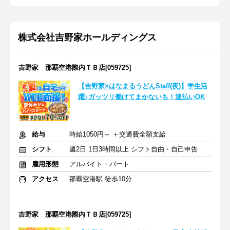
株式会社吉野家ホールディングス
吉野家 那覇空港際内ＴＢ店[059725]
【吉野家×はなまるうどんStaff(夜)】学生活
躍♪ガッツリ働けてまかないも！速払いOK
給与
時給1050円～ ＋交通費全額支給
シフト
週2日 1日3時間以上 シフト自由・自己申告
雇用形態
アルバイト・パート
アクセス
那覇空港駅 徒歩10分
吉野家 那覇空港際内ＴＢ店[059725]