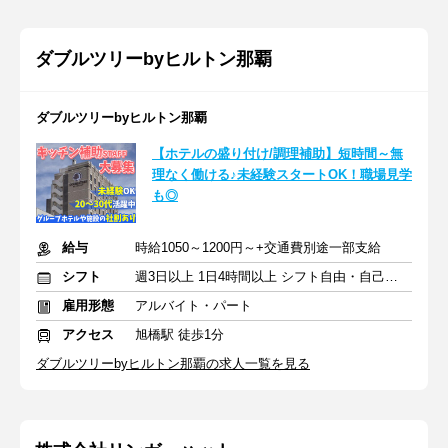
ダブルツリーbyヒルトン那覇
ダブルツリーbyヒルトン那覇
【ホテルの盛り付け/調理補助】短時間～無
理なく働ける♪未経験スタートOK！職場見学
も◎
給与
時給1050～1200円～+交通費別途一部支給
シフト
週3日以上 1日4時間以上 シフト自由・自己申告
雇用形態
アルバイト・パート
アクセス
旭橋駅 徒歩1分
ダブルツリーbyヒルトン那覇の求人一覧を見る