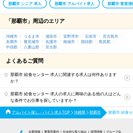
那覇市 シニア 求人
那覇市 アルバイト求人
那覇市 客室清
「那覇市」周辺のエリア
沖縄市
うるま市
浦添市
宜野湾市
石垣市
宮古島市
糸満市
豊見城市
名護市
南城市
国頭郡
島尻郡
中頭郡
八重山郡
宮古郡
よくあるご質問
那覇市 給食センター 求人に関連する求人は何件あります
か？
那覇市 給食センター 求人の求人に興味のある他の人はどん
な条件でお仕事を探していますか？
アルバイト探し・バイト求人TOP
沖縄県
那覇市
那覇市 給食
企業情報
事業所案内
社会的な取り組み
採用情報
グループ会