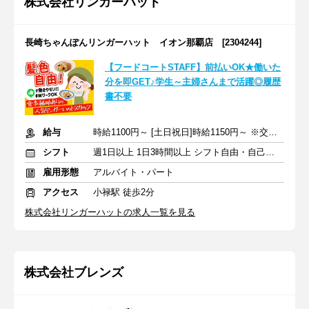
株式会社リンガーハット
長崎ちゃんぽんリンガーハット イオン那覇店 [2304244]
【フードコートSTAFF】前払いOK★働いた
分を即GET♪学生～主婦さんまで活躍◎履歴
書不要
給与
時給1100円～ [土日祝日]時給1150円～ ※交通費全額支給
シフト
週1日以上 1日3時間以上 シフト自由・自己申告
雇用形態
アルバイト・パート
アクセス
小禄駅 徒歩2分
株式会社リンガーハットの求人一覧を見る
株式会社ブレンズ