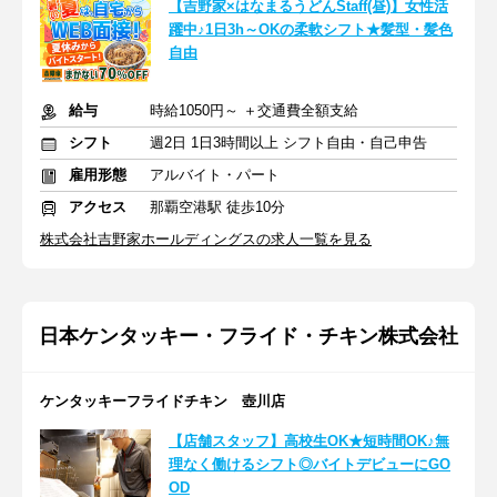
【吉野家×はなまるうどんStaff(昼)】女性活
躍中♪1日3h～OKの柔軟シフト★髪型・髪色
自由
給与
時給1050円～ ＋交通費全額支給
シフト
週2日 1日3時間以上 シフト自由・自己申告
雇用形態
アルバイト・パート
アクセス
那覇空港駅 徒歩10分
株式会社吉野家ホールディングスの求人一覧を見る
日本ケンタッキー・フライド・チキン株式会社
ケンタッキーフライドチキン 壺川店
【店舗スタッフ】高校生OK★短時間OK♪無
理なく働けるシフト◎バイトデビューにGO
OD