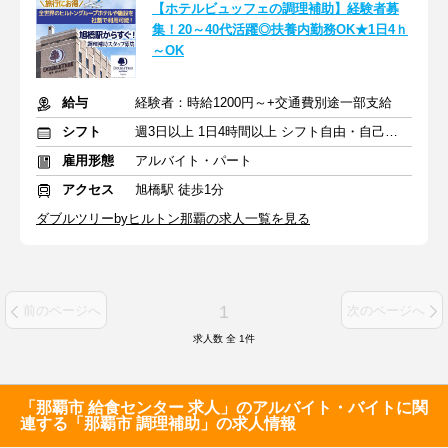
【ホテルビュッフェの調理補助】経験者募
集！20～40代活躍◎扶養内勤務OK★1日4ｈ
～OK
給与
経験者：時給1200円～+交通費別途一部支給
シフト
週3日以上 1日4時間以上 シフト自由・自己申告
雇用形態
アルバイト・パート
アクセス
旭橋駅 徒歩1分
ダブルツリーbyヒルトン那覇の求人一覧を見る
1
前のページへ
次のページへ
求人数 全
1
件
「那覇市 給食センター 求人」のアルバイト・バイトに関
連する「那覇市 調理補助」の求人情報