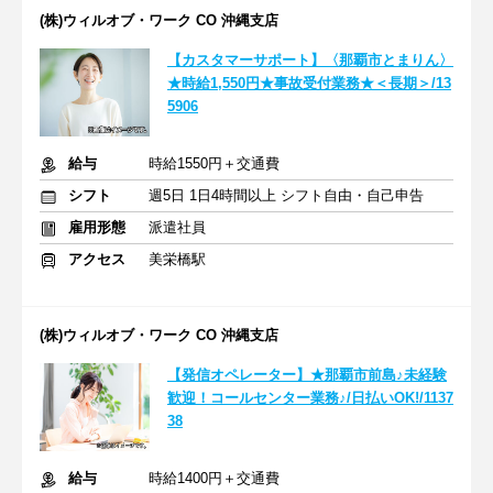
(株)ウィルオブ・ワーク CO 沖縄支店
【カスタマーサポート】〈那覇市とまりん〉
★時給1,550円★事故受付業務★＜長期＞/13
5906
給与
時給1550円＋交通費
シフト
週5日 1日4時間以上 シフト自由・自己申告
雇用形態
派遣社員
アクセス
美栄橋駅
(株)ウィルオブ・ワーク CO 沖縄支店
【発信オペレーター】★那覇市前島♪未経験
歓迎！コールセンター業務♪/日払いOK!/1137
38
給与
時給1400円＋交通費