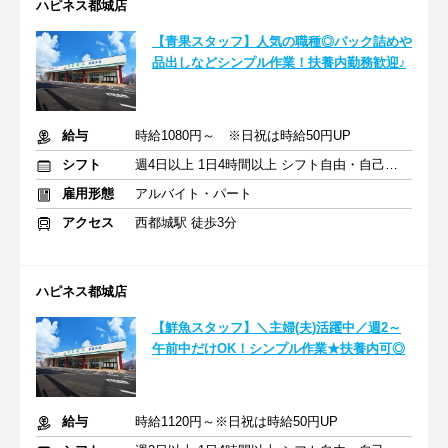
ハピネス都城店
【青果スタッフ】人気の職種◎パック詰めや
品出しなどシンプル作業！扶養内勤務歓迎♪
給与
時給1080円～ ※日祝は時給50円UP
シフト
週4日以上 1日4時間以上 シフト自由・自己申告
雇用形態
アルバイト・パート
アクセス
西都城駅 徒歩3分
ハピネス都城店
【鮮魚スタッフ】＼主婦(夫)活躍中／週2～
午前中だけOK！シンプル作業★扶養内可◎
給与
時給1120円～※日祝は時給50円UP