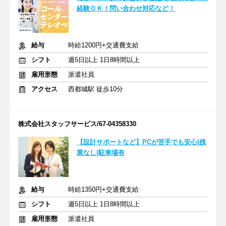
経験ＯＫ！問い合わせ対応など！
給与
時給1200円+交通費支給
シフト
週5日以上 1日8時間以上
雇用形態
派遣社員
アクセス
西都城駅 徒歩10分
株式会社スタッフサービス/67-04358330
【設計サポートなど】PCが苦手でも安心|残
業なし|駐車場有
給与
時給1350円+交通費支給
シフト
週5日以上 1日8時間以上
雇用形態
派遣社員