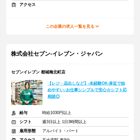
アクセス
この企業の求人一覧を見る
株式会社セブン-イレブン・ジャパン
セブンイレブン 都城梅北町店
【レジ・品出しなど】-未経験OK-身近で始
めやすい♪お仕事シンプルで安心☆シフト応
相談◎
給与
時給1030円以上
シフト
週3日以上 1日3時間以上
雇用形態
アルバイト・パート
アクセス
五十市駅 車9分