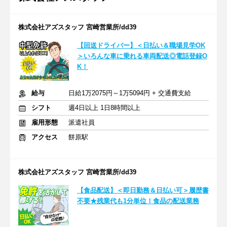
株式会社アズスタッフ 宮崎営業所/dd39
【回送ドライバー】＜日払い＆職場見学OK
＞いろんな車に乗れる車両配送◎電話登録O
K！
給与
日給1万2075円～1万5094円 + 交通費支給
シフト
週4日以上 1日8時間以上
雇用形態
派遣社員
アクセス
餅原駅
株式会社アズスタッフ 宮崎営業所/dd39
【食品配送】＜即日勤務＆日払い可＞履歴書
不要★残業代も1分単位！食品の配送業務