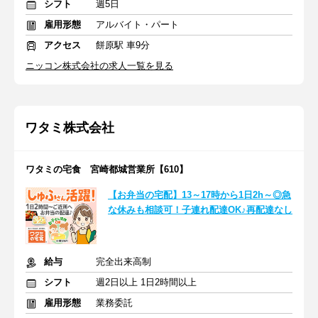
シフト
週5日
雇用形態
アルバイト・パート
アクセス
餅原駅 車9分
ニッコン株式会社の求人一覧を見る
ワタミ株式会社
ワタミの宅食 宮崎都城営業所【610】
【お弁当の宅配】13～17時から1日2h～◎急
な休みも相談可！子連れ配達OK♪再配達なし
給与
完全出来高制
シフト
週2日以上 1日2時間以上
雇用形態
業務委託