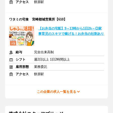
アクセス
餅原駅
ワタミの宅食 宮崎都城営業所【610】
【お弁当の宅配】9～13時から1日2h～◎家
事育児のスキマで稼げる！お弁当の社割あり
給与
完全出来高制
シフト
週2日以上 1日2時間以上
雇用形態
業務委託
アクセス
餅原駅
この企業の求人一覧を見る