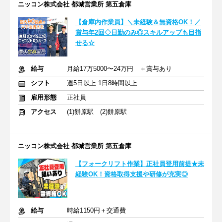
ニッコン株式会社 都城営業所 第五倉庫
【倉庫内作業員】＼未経験＆無資格OK！／
賞与年2回◇日勤のみ◎スキルアップも目指
せる☆
給与
月給17万5000〜24万円 ＋賞与あり
シフト
週5日以上 1日8時間以上
雇用形態
正社員
アクセス
(1)餅原駅 (2)餅原駅
ニッコン株式会社 都城営業所 第五倉庫
【フォークリフト作業】正社員登用前提★未
経験OK！資格取得支援や研修が充実◎
給与
時給1150円＋交通費