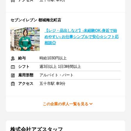
セブンイレブン 都城梅北町店
【レジ・品出しなど】-未経験OK-身近で始
めやすい♪お仕事シンプルで安心☆シフト応
相談◎
給与
時給1030円以上
シフト
週3日以上 1日3時間以上
雇用形態
アルバイト・パート
アクセス
五十市駅 車9分
この企業の求人一覧を見る
株式会社アズスタッフ