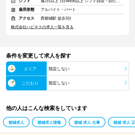
シフト
週2日以上 1日4時間以上 シフト自由・自己申告
雇用形態
アルバイト・パート
アクセス
西都城駅 徒歩3分
株式会社ハピネスの求人一覧を見る
条件を変更して求人を探す
エリア
指定しない
指定しない
こだわり
他の人はこんな検索をしています
都城求人
都城求人情報
都城 求人 仕事
都城 求人 