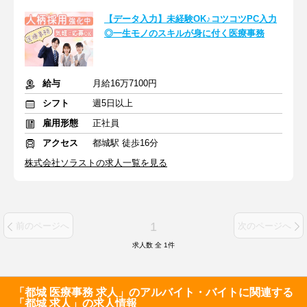
【データ入力】未経験OK♪コツコツPC入力
◎一生モノのスキルが身に付く医療事務
給与
月給16万7100円
シフト
週5日以上
雇用形態
正社員
アクセス
都城駅 徒歩16分
株式会社ソラストの求人一覧を見る
1
前のページへ
次のページへ
求人数 全
1
件
「都城 医療事務 求人」のアルバイト・バイトに関連する
「都城 求人」の求人情報