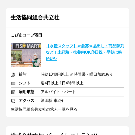
生活協同組合共立社
こぴあコープ酒田
【水産スタッフ】≪急募≫品出し・商品陳列
など！未経験・扶養内OK◎日祝・早朝は時
給UP♪
給与
時給1040円以上 ※時間帯・曜日加給あり
シフト
週4日以上 1日4時間以上
雇用形態
アルバイト・パート
アクセス
酒田駅 車2分
生活協同組合共立社の求人一覧を見る