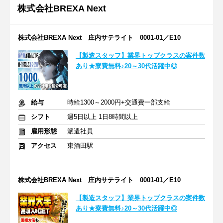
株式会社BREXA Next
株式会社BREXA Next 庄内サテライト 0001-01／E10
【製造スタッフ】業界トップクラスの案件数
あり★寮費無料♪20～30代活躍中◎
給与
時給1300～2000円+交通費一部支給
シフト
週5日以上 1日8時間以上
雇用形態
派遣社員
アクセス
東酒田駅
株式会社BREXA Next 庄内サテライト 0001-01／E10
【製造スタッフ】業界トップクラスの案件数
あり★寮費無料♪20～30代活躍中◎