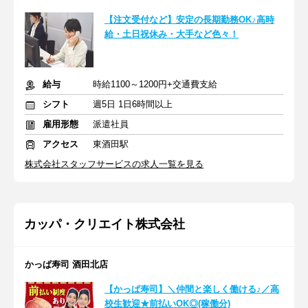
【注文受付など】安定の長期勤務OK♪高時
給・土日祝休み・大手など色々！
給与
時給1100～1200円+交通費支給
シフト
週5日 1日6時間以上
雇用形態
派遣社員
アクセス
東酒田駅
株式会社スタッフサービスの求人一覧を見る
カッパ・クリエイト株式会社
かっぱ寿司 酒田北店
【かっぱ寿司】＼仲間と楽しく働ける♪／高
校生歓迎★前払いOK◎(稼働分)