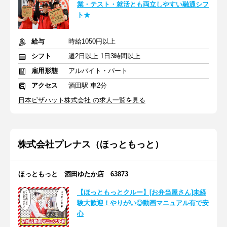
業・テスト・就活とも両立しやすい融通シフ
ト★
給与
時給1050円以上
シフト
週2日以上 1日3時間以上
雇用形態
アルバイト・パート
アクセス
酒田駅 車2分
日本ピザハット株式会社 の求人一覧を見る
株式会社プレナス（ほっともっと）
ほっともっと 酒田ゆたか店 63873
【ほっともっとクルー】[お弁当屋さん]未経
験大歓迎！やりがい◎動画マニュアル有で安
心