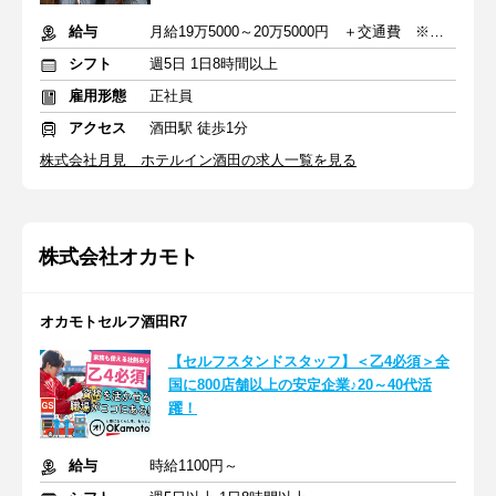
給与
月給19万5000～20万5000円 ＋交通費 ※賞与・各種手当あり
シフト
週5日 1日8時間以上
雇用形態
正社員
アクセス
酒田駅 徒歩1分
株式会社月見 ホテルイン酒田の求人一覧を見る
株式会社オカモト
オカモトセルフ酒田R7
【セルフスタンドスタッフ】＜乙4必須＞全
国に800店舗以上の安定企業♪20～40代活
躍！
給与
時給1100円～