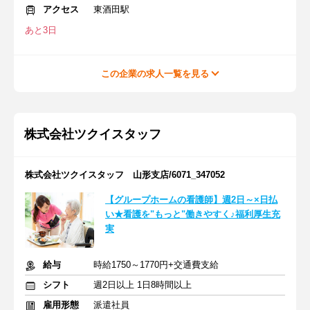
アクセス
東酒田駅
あと3日
この企業の求人一覧を見る
株式会社ツクイスタッフ
株式会社ツクイスタッフ 山形支店/6071_347052
【グループホームの看護師】週2日～×日払
い★看護を"もっと"働きやすく♪福利厚生充
実
給与
時給1750～1770円+交通費支給
シフト
週2日以上 1日8時間以上
雇用形態
派遣社員