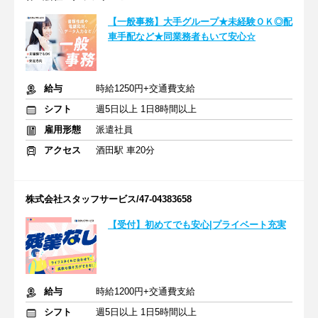
【一般事務】大手グループ★未経験ＯＫ◎配
車手配など★同業務者もいて安心☆
給与
時給1250円+交通費支給
シフト
週5日以上 1日8時間以上
雇用形態
派遣社員
アクセス
酒田駅 車20分
株式会社スタッフサービス/47-04383658
【受付】初めてでも安心|プライベート充実
給与
時給1200円+交通費支給
シフト
週5日以上 1日5時間以上