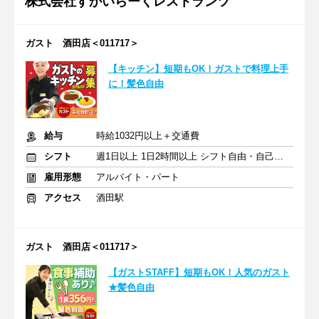
株式会社すかいらーくレストランツ
ガスト 酒田店＜011717＞
【キッチン】短期もOK！ガストで料理上手
に！髪色自由
給与
時給1032円以上＋交通費
シフト
週1日以上 1日2時間以上 シフト自由・自己申告
雇用形態
アルバイト・パート
アクセス
酒田駅
ガスト 酒田店＜011717＞
【ガストSTAFF】短期もOK！人気のガスト
★髪色自由