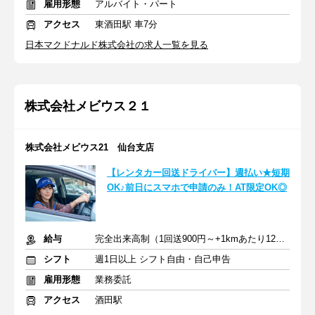
雇用形態
アルバイト・パート
アクセス
東酒田駅 車7分
日本マクドナルド株式会社の求人一覧を見る
株式会社メビウス２１
株式会社メビウス21 仙台支店
【レンタカー回送ドライバー】週払い★短期
OK♪前日にスマホで申請のみ！AT限定OK◎
給与
完全出来高制（1回送900円～+1kmあたり12円～）＋交通費
シフト
週1日以上 シフト自由・自己申告
雇用形態
業務委託
アクセス
酒田駅