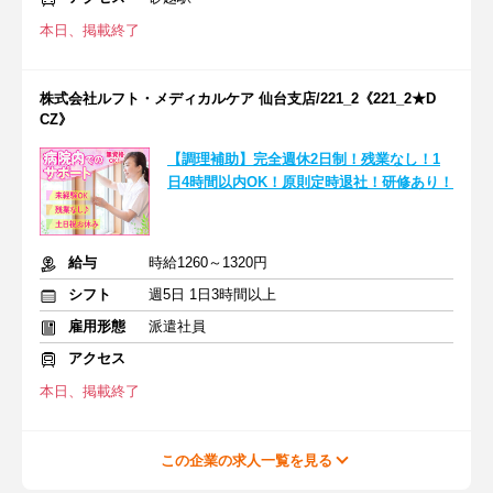
本日、掲載終了
株式会社ルフト・メディカルケア 仙台支店/221_2《221_2★D
CZ》
【調理補助】完全週休2日制！残業なし！1
日4時間以内OK！原則定時退社！研修あり！
給与
時給1260～1320円
シフト
週5日 1日3時間以上
雇用形態
派遣社員
アクセス
本日、掲載終了
この企業の求人一覧を見る