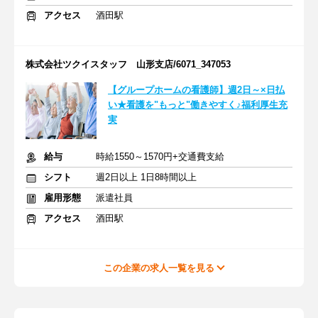
アクセス
酒田駅
株式会社ツクイスタッフ 山形支店/6071_347053
【グループホームの看護師】週2日～×日払
い★看護を"もっと"働きやすく♪福利厚生充
実
給与
時給1550～1570円+交通費支給
シフト
週2日以上 1日8時間以上
雇用形態
派遣社員
アクセス
酒田駅
この企業の求人一覧を見る