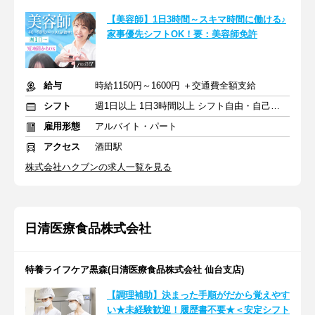
【美容師】1日3時間～スキマ時間に働ける♪
家事優先シフトOK！要：美容師免許
給与
時給1150円～1600円 ＋交通費全額支給
シフト
週1日以上 1日3時間以上 シフト自由・自己申告
雇用形態
アルバイト・パート
アクセス
酒田駅
株式会社ハクブンの求人一覧を見る
日清医療食品株式会社
特養ライフケア黒森(日清医療食品株式会社 仙台支店)
【調理補助】決まった手順がだから覚えやす
い★未経験歓迎！履歴書不要★＜安定シフト