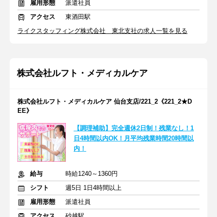
雇用形態
派遣社員
アクセス
東酒田駅
ライクスタッフィング株式会社 東北支社の求人一覧を見る
株式会社ルフト・メディカルケア
株式会社ルフト・メディカルケア 仙台支店/221_2《221_2★D
EE》
【調理補助】完全週休2日制！残業なし！1
日4時間以内OK！月平均残業時間20時間以
内！
給与
時給1240～1360円
シフト
週5日 1日4時間以上
雇用形態
派遣社員
アクセス
砂越駅