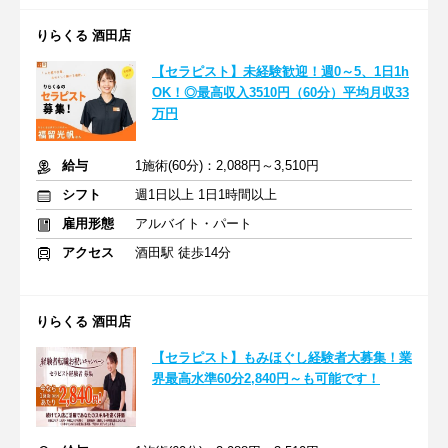
りらくる 酒田店
【セラピスト】未経験歓迎！週0～5、1日1h
OK！◎最高収入3510円（60分）平均月収33
万円
給与
1施術(60分)：2,088円～3,510円
シフト
週1日以上 1日1時間以上
雇用形態
アルバイト・パート
アクセス
酒田駅 徒歩14分
りらくる 酒田店
【セラピスト】もみほぐし経験者大募集！業
界最高水準60分2,840円～も可能です！