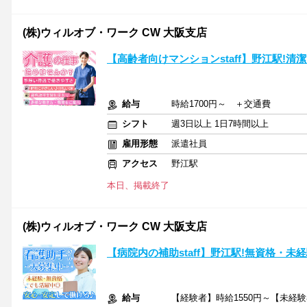
(株)ウィルオブ・ワーク CW 大阪支店
【高齢者向けマンションstaff】野江駅!清
給与
時給1700円～ ＋交通費
シフト
週3日以上 1日7時間以上
雇用形態
派遣社員
アクセス
野江駅
本日、掲載終了
(株)ウィルオブ・ワーク CW 大阪支店
【病院内の補助staff】野江駅!無資格・
給与
【経験者】時給1550円～【未経験