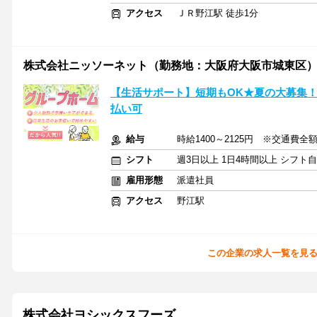
アクセス
ＪＲ野江駅 徒歩1分
株式会社ニッソーネット（勤務地：大阪府大阪市城東区）/OS
【生活サポート】短期もOK★夏の大募集
払い可
給与
時給1400～2125円 ※交通費全
シフト
週3日以上 1日4時間以上 シフト
雇用形態
派遣社員
アクセス
野江駅
この企業の求人一覧を見
株式会社ヨシックスフーズ