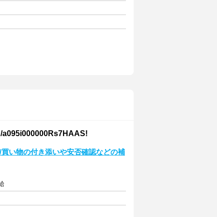
000000Rs7HAAS!
分/買い物の付き添いや安否確認などの補
給