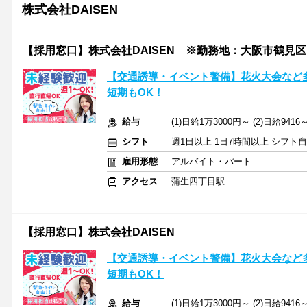
株式会社DAISEN
【採用窓口】株式会社DAISEN ※勤務地：大阪市鶴見区
【交通誘導・イベント警備】花火大会など多
短期もOK！
給与
(1)日給1万3000円～ (2)日給941
シフト
週1日以上 1日7時間以上 シフト
雇用形態
アルバイト・パート
アクセス
蒲生四丁目駅
【採用窓口】株式会社DAISEN
【交通誘導・イベント警備】花火大会など多
短期もOK！
給与
(1)日給1万3000円～ (2)日給941