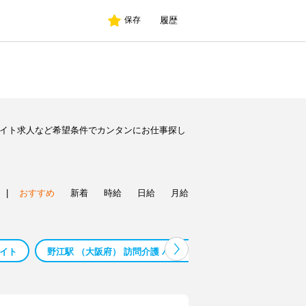
履歴
保存
バイト求人など希望条件でカンタンにお仕事探し
|
おすすめ
新着
時給
日給
月給
バイト
野江駅 （大阪府） 訪問介護 バイト
野江駅 （大阪府） 保