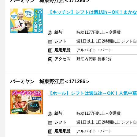
バーミヤン 城東野江店＜171286＞
【キッチン】シフトは週1/2h～OK！まか
給与
時給1177円以上＋交通費
シフト
週1日以上 1日2時間以上 シフト
雇用形態
アルバイト・パート
アクセス
野江内代駅 徒歩2分
バーミヤン 城東野江店＜171286＞
【ホール】シフトは週1/2h～OK！人気中
給与
時給1177円以上＋交通費
シフト
週1日以上 1日2時間以上 シフト
雇用形態
アルバイト・パート