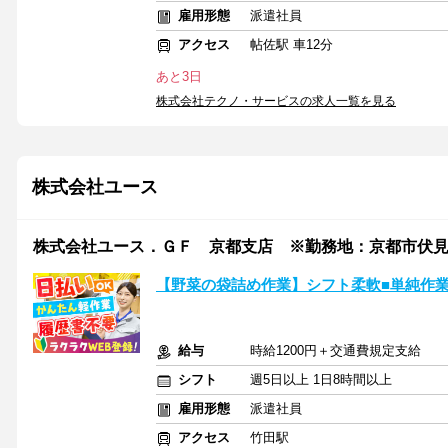
雇用形態
派遣社員
アクセス
帖佐駅 車12分
あと3日
株式会社テクノ・サービスの求人一覧を見る
株式会社ユース
株式会社ユース．ＧＦ 京都支店 ※勤務地：京都市伏見区/g0
【野菜の袋詰め作業】シフト柔軟■単純作
給与
時給1200円＋交通費規定支給
シフト
週5日以上 1日8時間以上
雇用形態
派遣社員
アクセス
竹田駅