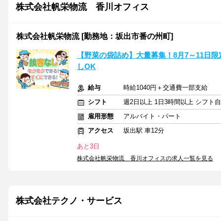
株式会社帆栄物流 香川オフィス
株式会社帆栄物流 [勤務地：坂出市番の州町]
【野菜の袋詰め】大量募集！8月7～11日
しOK
給与
時給1040円＋交通費一部支給
シフト
週2日以上 1日3時間以上 シフト
雇用形態
アルバイト・パート
アクセス
坂出駅 車12分
あと3日
株式会社帆栄物流 香川オフィスの求人一覧を見る
株式会社テクノ・サービス