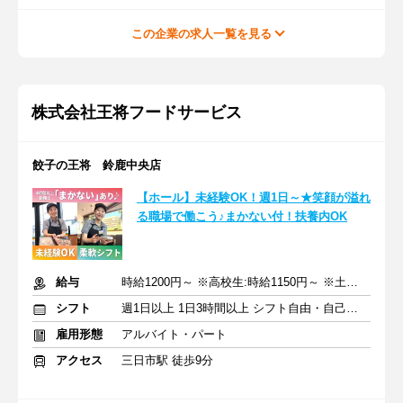
この企業の求人一覧を見る
株式会社王将フードサービス
餃子の王将 鈴鹿中央店
【ホール】未経験OK！週1日～★笑顔が溢れ
る職場で働こう♪まかない付！扶養内OK
給与
時給1200円～ ※高校生:時給1150円～ ※土日祝+100円
シフト
週1日以上 1日3時間以上 シフト自由・自己申告
雇用形態
アルバイト・パート
アクセス
三日市駅 徒歩9分