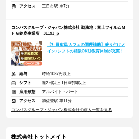
アクセス
三日市駅 車7分
コンパスグループ・ジャパン株式会社 勤務地：富士フイルムＭ
ＦＧ鈴鹿事業所 31193_p
【社員食堂/カフェの調理補助】盛り付けメ
イン♪シフトの相談OK◎教育体制が充実！
給与
時給1087円以上
シフト
週2日以上 1日4時間以上
雇用形態
アルバイト・パート
アクセス
加佐登駅 車11分
コンパスグループ・ジャパン株式会社の求人一覧を見る
株式会社トットメイト