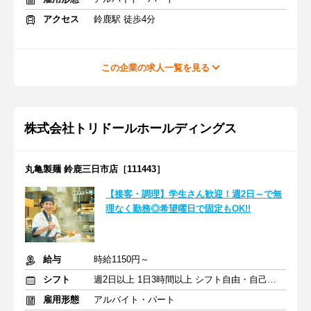
アクセス
鈴鹿駅 徒歩4分
この企業の求人一覧を見る
株式会社トリドールホールディングス
丸亀製麺 鈴鹿三日市店［111443］
【接客・調理】学生さん歓迎！週2日～で無
理なく勤務◎希望曜日で固定もOK!!
給与
時給1150円～
シフト
週2日以上 1日3時間以上 シフト自由・自己申告
雇用形態
アルバイト・パート