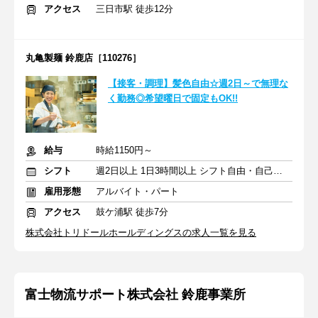
アクセス
三日市駅 徒歩12分
丸亀製麺 鈴鹿店［110276］
【接客・調理】髪色自由☆週2日～で無理な
く勤務◎希望曜日で固定もOK!!
給与
時給1150円～
シフト
週2日以上 1日3時間以上 シフト自由・自己申告
雇用形態
アルバイト・パート
アクセス
鼓ケ浦駅 徒歩7分
株式会社トリドールホールディングスの求人一覧を見る
富士物流サポート株式会社 鈴鹿事業所