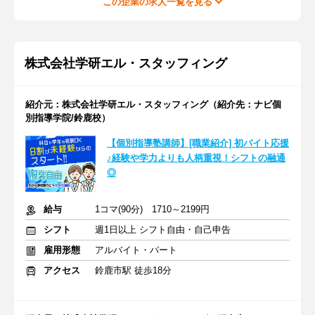
この企業の求人一覧を見る
株式会社学研エル・スタッフィング
紹介元：株式会社学研エル・スタッフィング（紹介先：ナビ個
別指導学院/鈴鹿校）
【個別指導塾講師】[職業紹介] 初バイト応援
♪経験や学力よりも人柄重視！シフトの融通
◎
給与
1コマ(90分) 1710～2199円
シフト
週1日以上 シフト自由・自己申告
雇用形態
アルバイト・パート
アクセス
鈴鹿市駅 徒歩18分