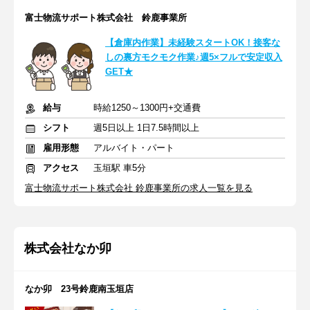
富士物流サポート株式会社 鈴鹿事業所
【倉庫内作業】未経験スタートOK！接客な
しの裏方モクモク作業♪週5×フルで安定収入
GET★
給与
時給1250～1300円+交通費
シフト
週5日以上 1日7.5時間以上
雇用形態
アルバイト・パート
アクセス
玉垣駅 車5分
富士物流サポート株式会社 鈴鹿事業所の求人一覧を見る
株式会社なか卯
なか卯 23号鈴鹿南玉垣店