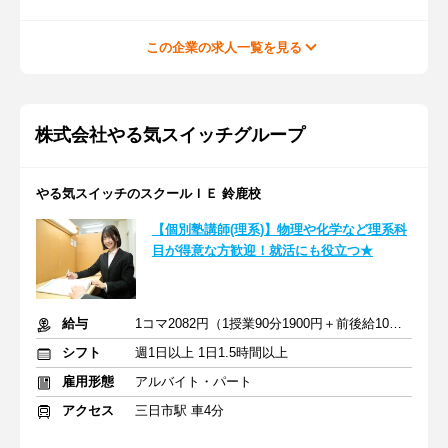
この企業の求人一覧を見る
株式会社やる気スイッチグループ
やる気スイッチのスクールＩＥ 鈴鹿校
【個別塾講師(理系)】物理や化学など理系科
目が得意な方歓迎！就活にも役立つ★
給与
1コマ2082円（1授業90分1900円＋前後給10分182円）
シフト
週1日以上 1日1.5時間以上
雇用形態
アルバイト・パート
アクセス
三日市駅 車4分