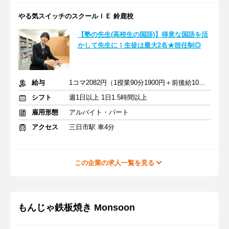
やる気スイッチのスクールＩＥ 鈴鹿校
【塾の先生(高校生の国語)】得意な国語を活
かして先生に！生徒は最大2名★担任制◎
給与
1コマ2082円（1授業90分1900円＋前後給10分182円）
シフト
週1日以上 1日1.5時間以上
雇用形態
アルバイト・パート
アクセス
三日市駅 車4分
この企業の求人一覧を見る
もんじゃ鉄板焼き Monsoon