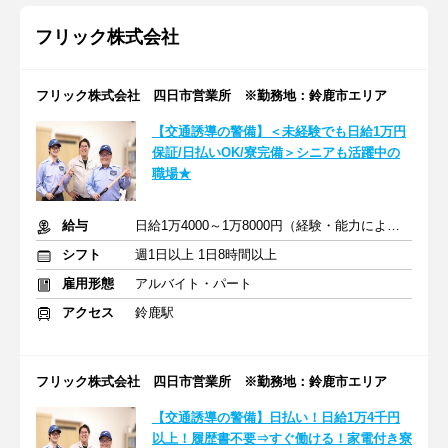
フリック株式会社
フリック株式会社 四日市営業所 ※勤務地：鈴鹿市エリア
【交通誘導の警備】＜未経験でも日給1万円
保証/日払いOK/寮完備＞シニアも活躍中の
職場★
給与
日給1万4000～1万8000円（経験・能力による）
シフト
週1日以上 1日8時間以上
雇用形態
アルバイト・パート
アクセス
鈴鹿駅
フリック株式会社 四日市営業所 ※勤務地：鈴鹿市エリア
【交通誘導の警備】日払い！日給1万4千円
以上！履歴書不要⇒すぐ働ける！家電付き寮