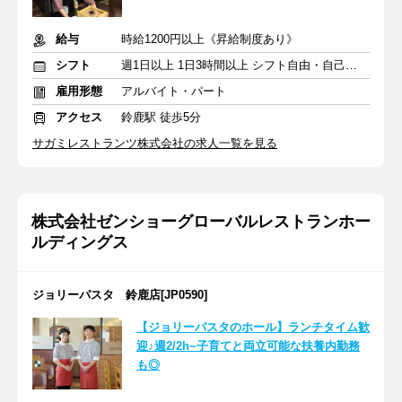
給与
時給1200円以上《昇給制度あり》
シフト
週1日以上 1日3時間以上 シフト自由・自己申告
雇用形態
アルバイト・パート
アクセス
鈴鹿駅 徒歩5分
サガミレストランツ株式会社の求人一覧を見る
株式会社ゼンショーグローバルレストランホー
ルディングス
ジョリーパスタ 鈴鹿店[JP0590]
【ジョリーパスタのホール】ランチタイム歓
迎♪週2/2h~子育てと両立可能な扶養内勤務
も◎