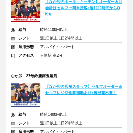
【なか卯のホール・キッチン】オーダー＆お
会計はセルフ⇒簡単接客♪週1回2時間からO
K★
給与
時給1100円以上
シフト
週1日以上 1日2時間以上
雇用形態
アルバイト・パート
アクセス
玉垣駅 車2分
なか卯 23号鈴鹿南玉垣店
【なか卯の店舗スタッフ】セルフオーダー＆
セルフレジ◎食事補助あり♪履歴書不要！
給与
時給1400円以上
シフト
週1日以上 1日2時間以上
雇用形態
アルバイト・パート