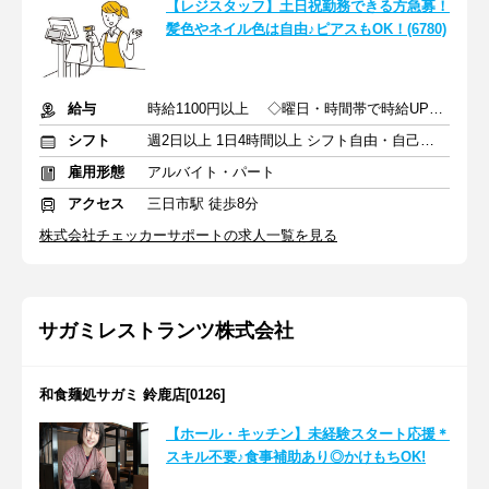
【レジスタッフ】土日祝勤務できる方急募！
髪色やネイル色は自由♪ピアスもOK！(6780)
給与
時給1100円以上 ◇曜日・時間帯で時給UPあり！
シフト
週2日以上 1日4時間以上 シフト自由・自己申告
雇用形態
アルバイト・パート
アクセス
三日市駅 徒歩8分
株式会社チェッカーサポートの求人一覧を見る
サガミレストランツ株式会社
和食麺処サガミ 鈴鹿店[0126]
【ホール・キッチン】未経験スタート応援＊
スキル不要♪食事補助あり◎かけもちOK!