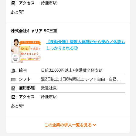
アクセス
鈴鹿市駅
あと5日
株式会社キャリア SC三重
【夜勤介護】複数人体制だから安心／休憩も
しっかりとれる◎
給与
日給31,860円以上+交通費全額支給
シフト
週2日以上 1日8時間以上 シフト自由・自己申告
雇用形態
派遣社員
アクセス
鈴鹿市駅
あと5日
この企業の求人一覧を見る