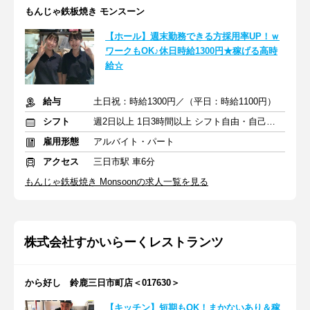
もんじゃ鉄板焼き モンスーン
【ホール】週末勤務できる方採用率UP！ｗ
ワークもOK♪休日時給1300円★稼げる高時
給☆
給与
土日祝：時給1300円／（平日：時給1100円）
シフト
週2日以上 1日3時間以上 シフト自由・自己申告
雇用形態
アルバイト・パート
アクセス
三日市駅 車6分
もんじゃ鉄板焼き Monsoonの求人一覧を見る
株式会社すかいらーくレストランツ
から好し 鈴鹿三日市町店＜017630＞
【キッチン】短期もOK！まかないあり＆稼