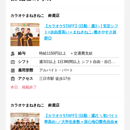
カラオケまねきねこ 鈴鹿店
【カラオケSTAFF】[日勤・週3～] 安定シフ
ト×自由度高い＝まねきねこ♪働きやすさ抜
群◎
給与
時給1150円以上 ＋交通費支給
シフト
週3日以上 1日3時間以上 シフト自由・自己申告
雇用形態
アルバイト・パート
アクセス
三日市駅 徒歩17分
本日、掲載終了
カラオケまねきねこ 鈴鹿店
【カラオケSTAFF】[日勤・週2] ＼初バイト
率高め♪／大学生多数＝居心地◎髪色自由★