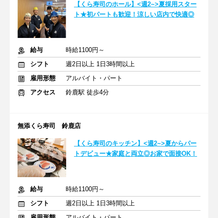
【くら寿司のホール】<週2~>夏採用スター
ト★初パートも歓迎！涼しい店内で快適◎
給与
時給1100円～
シフト
週2日以上 1日3時間以上
雇用形態
アルバイト・パート
アクセス
鈴鹿駅 徒歩4分
無添くら寿司 鈴鹿店
【くら寿司のキッチン】<週2~>夏からパー
トデビュー★家庭と両立◎お家で面接OK！
給与
時給1100円～
シフト
週2日以上 1日3時間以上
雇用形態
アルバイト・パート