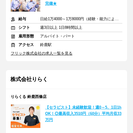
完備★
給与
日給1万4000～1万8000円（経験・能力による）
シフト
週3日以上 1日8時間以上
雇用形態
アルバイト・パート
アクセス
鈴鹿駅
フリック株式会社の求人一覧を見る
株式会社りらく
りらくる 鈴鹿西條店
【セラピスト】未経験歓迎！週0～5、1日1h
OK！◎最高収入3510円（60分）平均月収33
万円