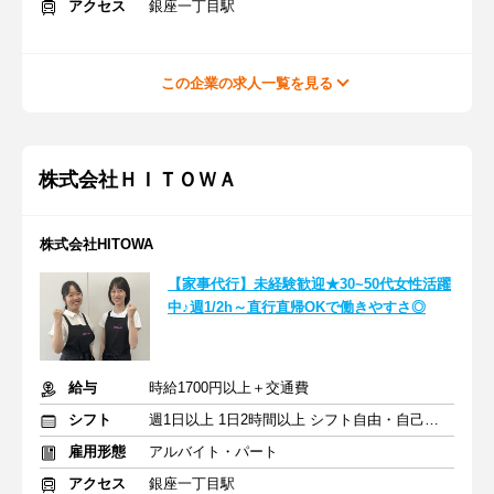
アクセス
銀座一丁目駅
この企業の求人一覧を見る
株式会社ＨＩＴＯＷＡ
株式会社HITOWA
【家事代行】未経験歓迎★30~50代女性活躍
中♪週1/2h～直行直帰OKで働きやすさ◎
給与
時給1700円以上＋交通費
シフト
週1日以上 1日2時間以上 シフト自由・自己申告
雇用形態
アルバイト・パート
アクセス
銀座一丁目駅