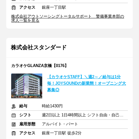
アクセス
銀座一丁目駅
株式会社アウトソーシングトータルサポート 警備事業本部の
求人一覧を見る
株式会社スタンダード
カラオケGLANZA京橋【0176】
【カラオケSTAFF】＼週2～／給与は1分
毎！JOYSOUNDの新業態！オープニング大
募集◎
給与
時給1430円
シフト
週2日以上 1日4時間以上 シフト自由・自己申告
雇用形態
アルバイト・パート
アクセス
銀座一丁目駅 徒歩2分