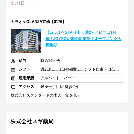
あと1日
カラオケGLANZA京橋【0176】
【カラオケSTAFF】＼週2～／給与は1分
毎！JOYSOUNDの新業態！オープニング大
募集◎
給与
時給1430円
シフト
週2日以上 1日4時間以上 シフト自由・自己申告
雇用形態
アルバイト・パート
アクセス
銀座一丁目駅 徒歩2分
株式会社スタンダードの求人一覧を見る
株式会社スギ薬局