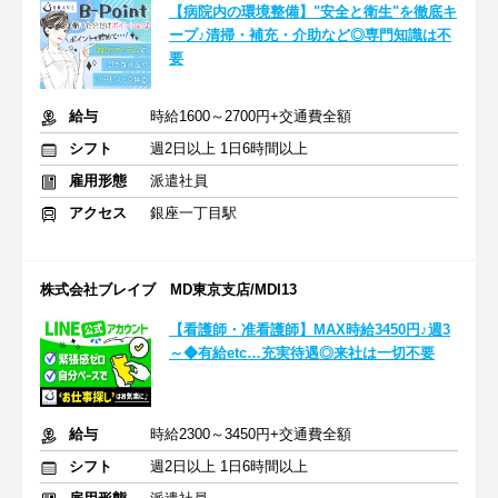
【病院内の環境整備】"安全と衛生"を徹底キ
ープ♪清掃・補充・介助など◎専門知識は不
要
給与
時給1600～2700円+交通費全額
シフト
週2日以上 1日6時間以上
雇用形態
派遣社員
アクセス
銀座一丁目駅
株式会社ブレイブ MD東京支店/MDI13
【看護師・准看護師】MAX時給3450円♪週3
～◆有給etc…充実待遇◎来社は一切不要
給与
時給2300～3450円+交通費全額
シフト
週2日以上 1日6時間以上