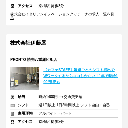
アクセス
京橋駅 徒歩3分
株式会社イタリアンイノベーションクッチーナの求人一覧を見
る
株式会社伊藤屋
PRONTO 読売八重洲ビル店
【カフェSTAFF】毎週ごとのシフト提出で
Wワークするならココしかない！1年で時給1
00円UPも
給与
時給1400円～+交通費支給
シフト
週1日以上 1日3時間以上 シフト自由・自己申告
雇用形態
アルバイト・パート
アクセス
京橋駅 徒歩2分