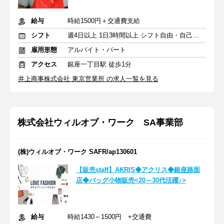
給与
時給1500円＋交通費支給
シフト
週4日以上 1日3時間以上 シフト自由・自己申告
雇用形態
アルバイト・パート
アクセス
銀座一丁目駅 徒歩1分
井上商事株式会社 東京営業所 の求人一覧を見る
株式会社ウィルオブ・ワーク SA事業部
(株)ウィルオブ・ワーク SAFR/ap130601
【販売staff】AKRIS◆アクリス◆銀座路面
店◆バッグ小物販売<20～30代活躍♪>
給与
時給1430～1500円 +交通費