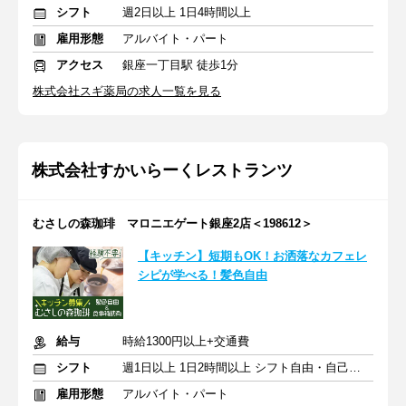
シフト
週2日以上 1日4時間以上
雇用形態
アルバイト・パート
アクセス
銀座一丁目駅 徒歩1分
株式会社スギ薬局の求人一覧を見る
株式会社すかいらーくレストランツ
むさしの森珈琲 マロニエゲート銀座2店＜198612＞
【キッチン】短期もOK！お洒落なカフェレ
シピが学べる！髪色自由
給与
時給1300円以上+交通費
シフト
週1日以上 1日2時間以上 シフト自由・自己申告
雇用形態
アルバイト・パート