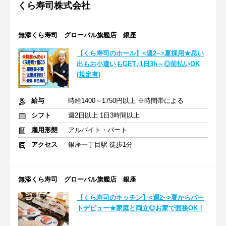
くら寿司株式会社
無添くら寿司 グローバル旗艦店 銀座
【くら寿司のホール】<週2~>夏採用★思い
出もお小遣いもGET♪1日3h～◎前払いOK
(規定有)
給与
時給1400～1750円以上 ※時間帯による
シフト
週2日以上 1日3時間以上
雇用形態
アルバイト・パート
アクセス
銀座一丁目駅 徒歩1分
無添くら寿司 グローバル旗艦店 銀座
【くら寿司のキッチン】<週2~>夏からパー
トデビュー★家庭と両立◎お家で面接OK！