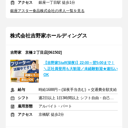
アクセス
銀座一丁目駅 徒歩1分
銀座アスター食品株式会社の求人一覧を見る
株式会社吉野家ホールディングス
吉野家 京橋２丁目店[061502]
【吉野家Staff(深夜)】22:00～翌5:00まで！
＼正社員登用も大歓迎／未経験歓迎★速払い
OK
給与
時給1688円～(深夜手当含む) ＋交通費全額支給
シフト
週2日以上 1日3時間以上 シフト自由・自己申告
雇用形態
アルバイト・パート
アクセス
京橋駅 徒歩2分