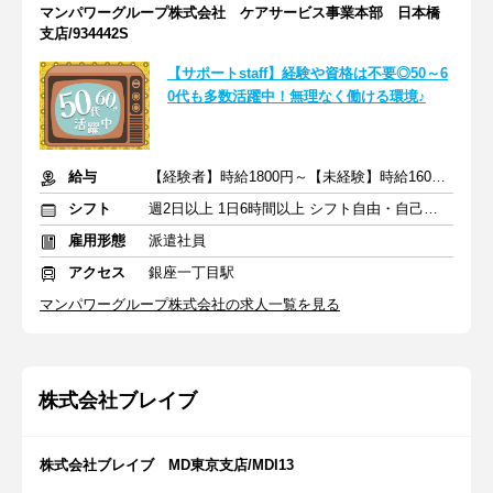
マンパワーグループ株式会社 ケアサービス事業本部 日本橋
支店/934442S
【サポートstaff】経験や資格は不要◎50～6
0代も多数活躍中！無理なく働ける環境♪
給与
【経験者】時給1800円～【未経験】時給1600円～ ※交通費全額
シフト
週2日以上 1日6時間以上 シフト自由・自己申告
雇用形態
派遣社員
アクセス
銀座一丁目駅
マンパワーグループ株式会社の求人一覧を見る
株式会社ブレイブ
株式会社ブレイブ MD東京支店/MDI13