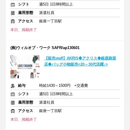
シフト
週5日 1日8時間以上
雇用形態
派遣社員
アクセス
銀座一丁目駅
本日、掲載終了
(株)ウィルオブ・ワーク SAFR/ap130601
【販売staff】AKRIS◆アクリス◆銀座路面
店◆バッグ小物販売<20～30代活躍♪>
給与
時給1430～1500円 +交通費
シフト
週5日 1日8時間以上
雇用形態
派遣社員
アクセス
銀座一丁目駅
本日、掲載終了