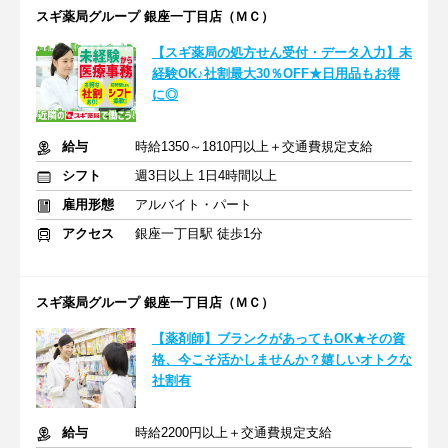
スギ薬局グループ 銀座一丁目店（ＭＣ）
【スギ薬局の処方せん受付・データ入力】未
経験OK♪社割最大30％OFF★日用品もお得
に◎
給与
時給1350～1810円以上＋交通費規定支給
シフト
週3日以上 1日4時間以上
雇用形態
アルバイト・パート
アクセス
銀座一丁目駅 徒歩1分
スギ薬局グループ 銀座一丁目店（ＭＣ）
【薬剤師】ブランクがあってもOK★その資
格、今こそ活かしませんか？嬉しいオトクな
社割有
給与
時給2200円以上＋交通費規定支給