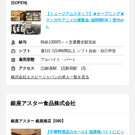
日OPEN)
【ミュージアムスタッフ】★オープニング★
マンガやアニメの展覧会♪短時間OK！受付et
c.
給与
時給1300円～＋交通費全額支給
シフト
週1日 1日4時間以上 シフト自由・自己申告
雇用形態
アルバイト・パート
アクセス
(1)銀座駅 (2)新宿駅 (3)渋谷駅
株式会社エスピージャパンの求人一覧を見る
銀座アスター食品株式会社
銀座アスター 銀座南店【080】
【中華料理店のホール】放課後バイトにピッ