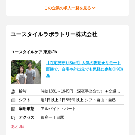
この企業の求人一覧を見る
ユースタイルラボラトリー株式会社
ユースタイルケア 東京/Jb
【在宅見守りStaff】人気の夜勤★リモート
面接で、自宅や外出先でも気軽に参加OK◎/
Jb
給与
時給1881～1945円（深夜手当含む）＋交通費支給
シフト
週1日以上 1日8時間以上 シフト自由・自己申告
雇用形態
アルバイト・パート
アクセス
銀座一丁目駅
あと3日