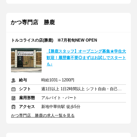
かつ専門店 勝鹿
トルコライスの店(勝鹿) ※7月初旬NEW OPEN
【勝鹿スタッフ】オープニング募集★学生大
歓迎！履歴書不要◎まずはお試しでスタート
も♪
給与
時給1031～1200円
シフト
週1日以上 1日2時間以上 シフト自由・自己申告
雇用形態
アルバイト・パート
アクセス
新地中華街駅 徒歩5分
かつ専門店 勝鹿の求人一覧を見る