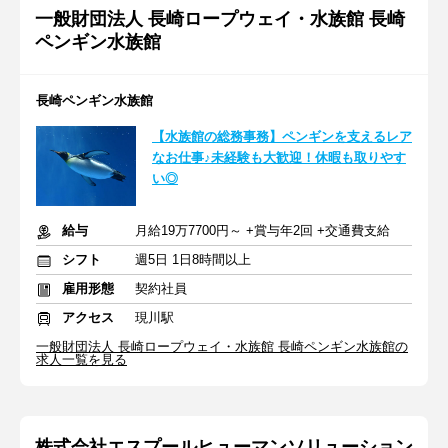
一般財団法人 長崎ロープウェイ・水族館 長崎
ペンギン水族館
長崎ペンギン水族館
【水族館の総務事務】ペンギンを支えるレア
なお仕事♪未経験も大歓迎！休暇も取りやす
い◎
給与
月給19万7700円～ +賞与年2回 +交通費支給
シフト
週5日 1日8時間以上
雇用形態
契約社員
アクセス
現川駅
一般財団法人 長崎ロープウェイ・水族館 長崎ペンギン水族館の
求人一覧を見る
株式会社エスプールヒューマンソリューション