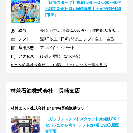
【販売スタッフ】週3/1日4h～OK♪20～40代
活躍中◎正社員も同時募集！土日祝時給100
円UP↑
給与
長崎時津店：時給1,050円～／佐世保大塔店：時給1,200円～
シフト
週3日以上 1日4時間以上 シフト自由・自己申告
雇用形態
アルバイト・パート
アクセス
(1)道ノ尾駅 (2)大塔駅
かめや釣具株式会社 （山陽エリア）の求人一覧を見る
林兼石油株式会社 長崎支店
林兼エスト株式会社 Dr.Drive長崎漁港ＳＳ
【ガソリンスタンドスタッフ】未経験OK！
セルフだから簡単♪シフトは1週ごと◎履歴
書不要