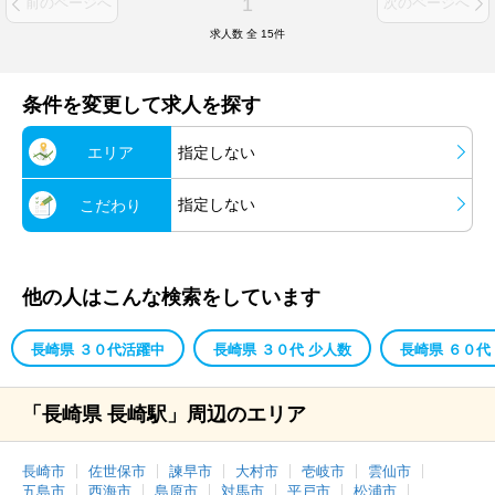
1
前のページへ
次のページへ
求人数 全
15
件
条件を変更して求人を探す
エリア
指定しない
指定しない
こだわり
他の人はこんな検索をしています
長崎県 ３０代活躍中
長崎県 ３０代 少人数
長崎県 ６０代
「長崎県 長崎駅」周辺のエリア
長崎市
佐世保市
諫早市
大村市
壱岐市
雲仙市
五島市
西海市
島原市
対馬市
平戸市
松浦市