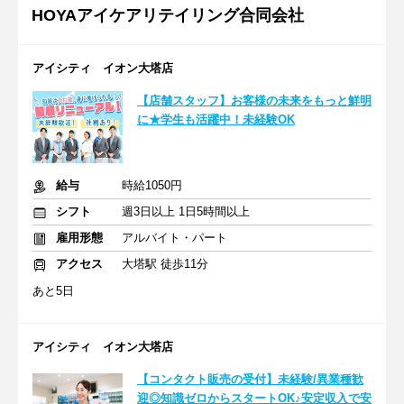
HOYAアイケアリテイリング合同会社
アイシティ イオン大塔店
【店舗スタッフ】お客様の未来をもっと鮮明
に★学生も活躍中！未経験OK
給与
時給1050円
シフト
週3日以上 1日5時間以上
雇用形態
アルバイト・パート
アクセス
大塔駅 徒歩11分
あと5日
アイシティ イオン大塔店
【コンタクト販売の受付】未経験/異業種歓
迎◎知識ゼロからスタートOK♪安定収入で安