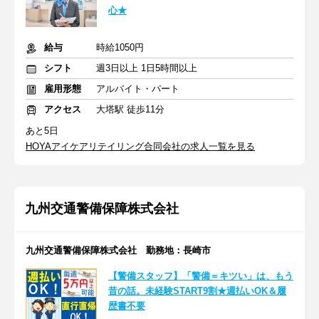
心★
給与
時給1050円
シフト
週3日以上 1日5時間以上
雇用形態
アルバイト・パート
アクセス
大塔駅 徒歩11分
あと5日
HOYAアイケアリテイリング合同会社の求人一覧を見る
九州交通警備保障株式会社
九州交通警備保障株式会社 勤務地：長崎市
【警備スタッフ】「警備＝キツい」は、もう
昔の話。未経験START9割★週払いOK＆履
歴書不要