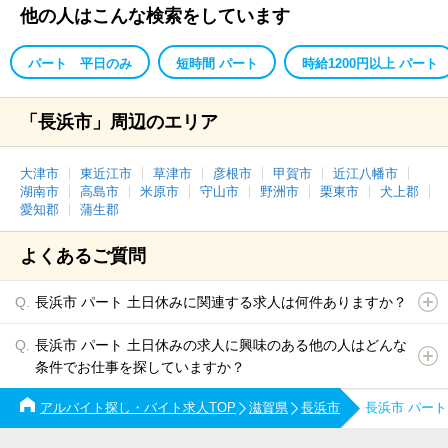
他の人はこんな検索をしています
パート 平日のみ
短時間 パート
時給1200円以上 パート
「長浜市」周辺のエリア
大津市
東近江市
草津市
彦根市
甲賀市
近江八幡市
湖南市
高島市
米原市
守山市
野洲市
栗東市
犬上郡
愛知郡
蒲生郡
よくあるご質問
長浜市 パート 土日休みに関連する求人は何件ありますか？
長浜市 パート 土日休みの求人に興味のある他の人はどんな
条件でお仕事を探していますか？
アルバイト探し・バイト求人TOP
滋賀県
長浜市
長浜市 パー