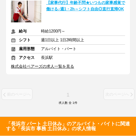
【家事代行】年齢不問★いつもの家事感覚で
働ける♪週1・2h～シフト自由◎直行直帰OK
給与
時給1200円～
シフト
週1日以上 1日2時間以上
雇用形態
アルバイト・パート
アクセス
長浜駅
株式会社ベアーズの求人一覧を見る
1
前のページへ
次のページへ
求人数 全
1
件
「長浜市 パート 土日休み」のアルバイト・バイトに関連
する「長浜市 事務 土日休み」の求人情報