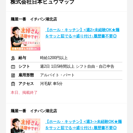
株式会社日本ヒュウマップ
麺屋一番 イチバン湖北店
【ホール・キッチン】<週2>未経験OK★麺
をサッと茹でる⇒盛り付け♪履歴書不要◎
給与
時給1200円以上
シフト
週2日 1日5時間以上 シフト自由・自己申告
雇用形態
アルバイト・パート
アクセス
河毛駅 車5分
本日、掲載終了
麺屋一番 イチバン湖北店
【ホール・キッチン】<週3~>未経験OK★麺
をサッと茹でる⇒盛り付け♪履歴書不要◎