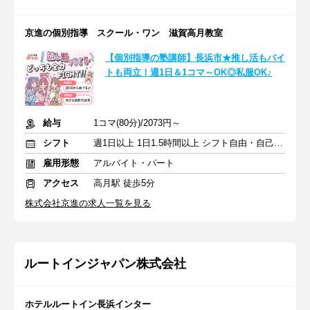
京進の個別指導 スクール・ワン 滋賀高月教室
【個別指導の塾講師】長浜市★推し活もバイ
トも両立！週1日＆1コマ～OK◎私服OK♪
給与
1コマ(80分)/2073円～
シフト
週1日以上 1日1.5時間以上 シフト自由・自己申告
雇用形態
アルバイト・パート
アクセス
高月駅 徒歩5分
株式会社京進の求人一覧を見る
ルートインジャパン株式会社
ホテルルートイン長浜インター