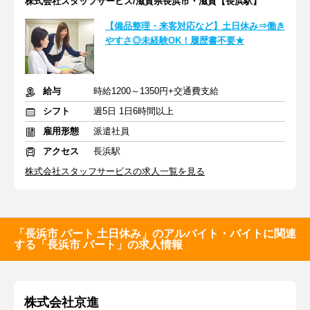
株式会社スタッフサービス/滋賀県長浜市・滋賀【長浜駅】
【備品整理・来客対応など】土日休み⇒働き
やすさ◎未経験OK！履歴書不要★
給与
時給1200～1350円+交通費支給
シフト
週5日 1日6時間以上
雇用形態
派遣社員
アクセス
長浜駅
株式会社スタッフサービスの求人一覧を見る
「長浜市 パート 土日休み」のアルバイト・バイトに関連
する「長浜市 パート」の求人情報
株式会社京進