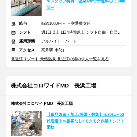
≫スタッフ特典→温泉&サウナ無料◎1日4時
間～
給与
時給1080円～ ＋交通費支給
シフト
週1日以上 1日4時間以上 シフト自由・自己申告
雇用形態
アルバイト・パート
アクセス
高月駅 車5分
北近江リゾート 天然温泉 北近江の湯の求人一覧を見る
株式会社コロワイドMD 長浜工場
株式会社コロワイドMD 長浜工場
【食品製造・加工/設備・技術】≪20代～50
代活躍中≫接客なし×モクモク作業！シフト
柔軟