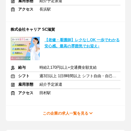
雇用形態
紹介予定派遣
アクセス
長浜駅
株式会社キャリア SC滋賀
【老健・看護師】レクなしOK 一歩でわかる
安心感。最高の雰囲気でお迎え♪
給与
時給2,170円以上+交通費全額支給
シフト
週3日以上 1日8時間以上 シフト自由・自己申告
雇用形態
紹介予定派遣
アクセス
田村駅
この企業の求人一覧を見る