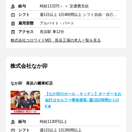
給与
時給1132円～ ＋ 交通費支給
シフト
週1日以上 1日4時間以上 シフト自由・自己申告
雇用形態
アルバイト・パート
アクセス
長浜駅 車12分
株式会社コロワイドMD 長浜工場の求人一覧を見る
株式会社なか卯
なか卯 長浜八幡東町店
【なか卯のホール・キッチン】オーダー＆お
会計はセルフ⇒簡単接客♪週1回2時間からO
K★
給与
時給1130円以上
シフト
週1日以上 1日2時間以上