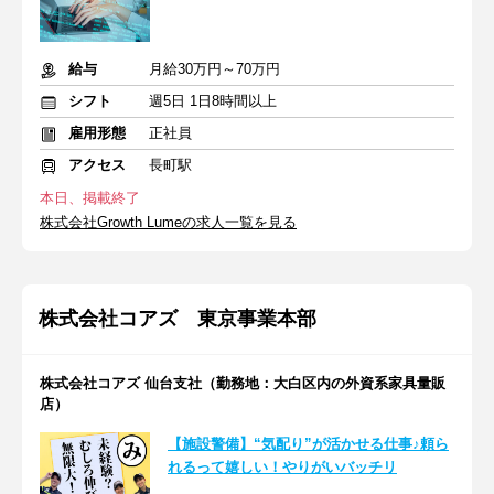
給与
月給30万円～70万円
シフト
週5日 1日8時間以上
雇用形態
正社員
アクセス
長町駅
本日、掲載終了
株式会社Growth Lumeの求人一覧を見る
株式会社コアズ 東京事業本部
株式会社コアズ 仙台支社（勤務地：大白区内の外資系家具量販
店）
【施設警備】“気配り”が活かせる仕事♪頼ら
れるって嬉しい！やりがいバッチリ