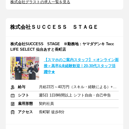
株式会社グラストの求人一覧を見る
株式会社ＳＵＣＣＥＳＳ ＳＴＡＧＥ
株式会社SUCCESS STAGE ※勤務地：ヤマダデンキ Tecc
LIFE SELECT 仙台あすと長町店
【スマホのご案内スタッフ】＜オンライン面
接＞高卒&未経験歓迎！20-30代スタッフ活
躍中★
給与
月給23万～40万円（スキル・経験による）+交通費全額支給
シフト
週5日 1日8時間以上 シフト自由・自己申告
雇用形態
契約社員
アクセス
長町駅 徒歩8分