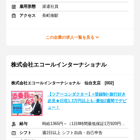
雇用形態
派遣社員
アクセス
長町南駅
この企業の求人一覧を見る
株式会社エコールインターナショナル
株式会社エコールインターナショナル 仙台支店 [002]
【ツアーコンダクター】<登録制>旅行好き
必見★日収1.3万円以上も♪最短2週間でデビ
ュー！
給与
時給1365円～（1日8時間最低保証1万920円）+交通費全額支給
シフト
週2日以上 シフト自由・自己申告