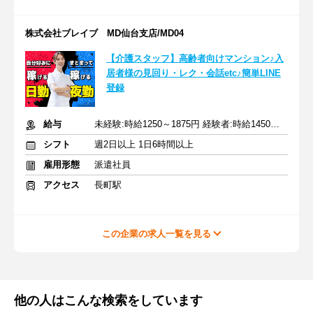
株式会社ブレイブ MD仙台支店/MD04
【介護スタッフ】高齢者向けマンション♪入
居者様の見回り・レク・会話etc♪簡単LINE
登録
給与
未経験:時給1250～1875円 経験者:時給1450～2175円+交通費全額
シフト
週2日以上 1日6時間以上
雇用形態
派遣社員
アクセス
長町駅
この企業の求人一覧を見る
他の人はこんな検索をしています