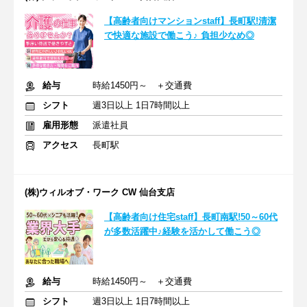
【高齢者向けマンションstaff】長町駅!清潔
で快適な施設で働こう♪ 負担少なめ◎
給与
時給1450円～ ＋交通費
シフト
週3日以上 1日7時間以上
雇用形態
派遣社員
アクセス
長町駅
(株)ウィルオブ・ワーク CW 仙台支店
【高齢者向け住宅staff】長町南駅!50～60代
が多数活躍中♪経験を活かして働こう◎
給与
時給1450円～ ＋交通費
シフト
週3日以上 1日7時間以上