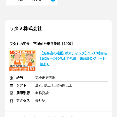
ワタミ株式会社
ワタミの宅食 宮城仙台東営業所【1400】
【お弁当の宅配/ポスティング】9～13時から
1日2h～◎60代まで活躍！未経験OK/弁当社
割あり
給与
完全出来高制
シフト
週2日以上 1日2時間以上
雇用形態
業務委託
アクセス
長町駅