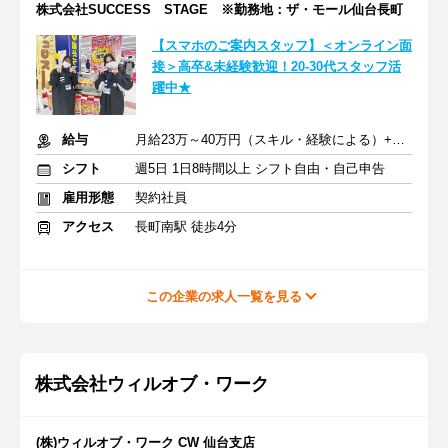
株式会社SUCCESS STAGE ※勤務地：ザ・モール仙台長町
【スマホのご案内スタッフ】＜オンライン面
接＞高卒&未経験歓迎！20-30代スタッフ活
躍中★
給与
月給23万～40万円（スキル・経験による）+交通費全額支給
シフト
週5日 1日8時間以上 シフト自由・自己申告
雇用形態
契約社員
アクセス
長町南駅 徒歩4分
この企業の求人一覧を見る
株式会社ウィルオブ・ワーク
(株)ウィルオブ・ワーク CW 仙台支店