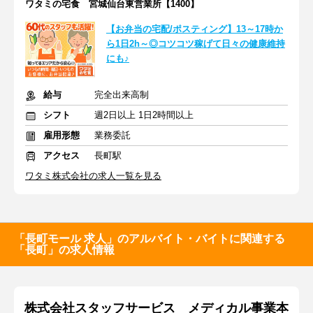
ワタミの宅食 宮城仙台東営業所【1400】
【お弁当の宅配/ポスティング】13～17時か
ら1日2h～◎コツコツ稼げて日々の健康維持
にも♪
給与
完全出来高制
シフト
週2日以上 1日2時間以上
雇用形態
業務委託
アクセス
長町駅
ワタミ株式会社の求人一覧を見る
「長町モール 求人」のアルバイト・バイトに関連する
「長町」の求人情報
株式会社スタッフサービス メディカル事業本