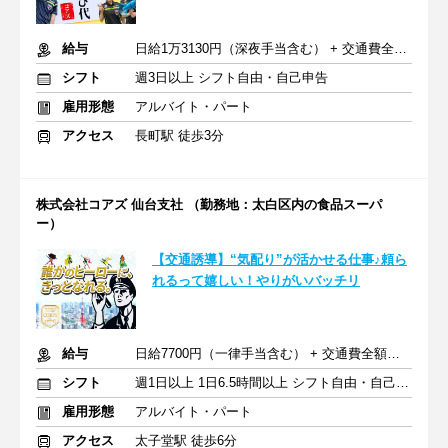
給与
日給1万3130円（深夜手当含む） + 交通費全額支給
シフト
週3日以上 シフト自由・自己申告
雇用形態
アルバイト・パート
アクセス
長町駅 徒歩3分
株式会社コアズ 仙台支社 （勤務地：太白区内の食品スーパ
ー）
【交通誘導】“気配り”が活かせる仕事♪頼ら
れるって嬉しい！やりがいバッチリ
給与
日給7700円（一律手当含む） + 交通費全額支給
シフト
週1日以上 1日6.5時間以上 シフト自由・自己申告
雇用形態
アルバイト・パート
アクセス
太子堂駅 徒歩6分