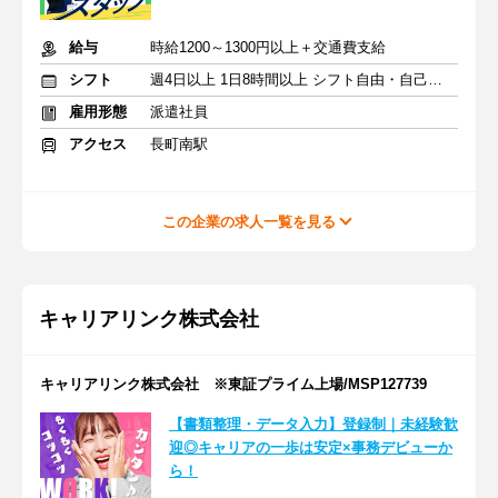
給与
時給1200～1300円以上＋交通費支給
シフト
週4日以上 1日8時間以上 シフト自由・自己申告
雇用形態
派遣社員
アクセス
長町南駅
この企業の求人一覧を見る
キャリアリンク株式会社
キャリアリンク株式会社 ※東証プライム上場/MSP127739
【書類整理・データ入力】登録制｜未経験歓
迎◎キャリアの一歩は安定×事務デビューか
ら！