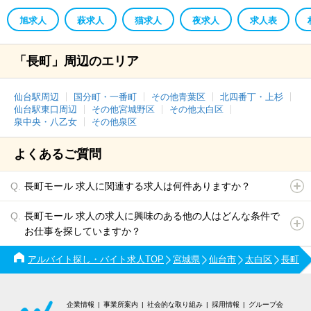
旭求人
萩求人
猫求人
夜求人
求人表
「長町」周辺のエリア
仙台駅周辺
国分町・一番町
その他青葉区
北四番丁・上杉
仙台駅東口周辺
その他宮城野区
その他太白区
泉中央・八乙女
その他泉区
よくあるご質問
長町モール 求人に関連する求人は何件ありますか？
長町モール 求人の求人に興味のある他の人はどんな条件で
お仕事を探していますか？
アルバイト探し・バイト求人TOP
宮城県
仙台市
太白区
長町
企業情報
事業所案内
社会的な取り組み
採用情報
グループ会