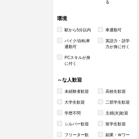
る
環境
駅から5分以内
車通勤可
バイク/自転車
英語力・語学
通勤可
力が身に付く
PCスキルが身
に付く
～な人歓迎
未経験者歓迎
高校生歓迎
大学生歓迎
二部学生歓迎
学歴不問
主婦(夫)歓迎
シルバー歓迎
留学生歓迎
フリーター歓
副業・Ｗワー