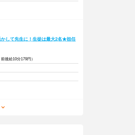
活かして先生に！生徒は最大2名★担任
＋前後給10分179円）
る