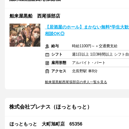
舶来屋黒船 西尾張部店
【居酒屋のホール】まかない無料*学生大歓迎
相談OK◎
給与
時給1100円～＋交通費支給
シフト
週1日以上 1日3時間以上 シフト
雇用形態
アルバイト・パート
アクセス
北長野駅 車8分
舶来屋黒船西尾張部店の求人一覧を見る
株式会社プレナス（ほっともっと）
ほっともっと 大町旭町店 65356