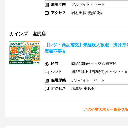
雇用形態
アルバイト・パート
アクセス
岩村田駅 徒歩10分
カインズ 塩尻店
【レジ・商品補充】未経験大歓迎！掛け持
歴書不要★
給与
時給1065円～＋交通費支給
シフト
週2日以上 1日3時間以上 シフト
雇用形態
アルバイト・パート
アクセス
塩尻駅 車10分
この企業の求人一覧を見