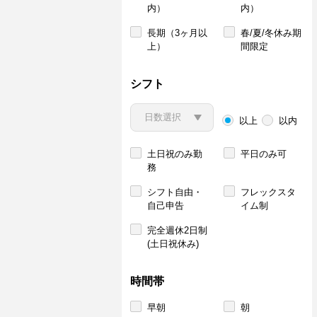
内）
内）
長期（3ヶ月以
春/夏/冬休み期
上）
間限定
シフト
以上
以内
土日祝のみ勤
平日のみ可
務
シフト自由・
フレックスタ
自己申告
イム制
完全週休2日制
(土日祝休み)
時間帯
早朝
朝