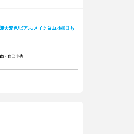
★髪色/ピアス/メイク自由♪週0日も
自由・自己申告