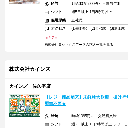
給与
月給30万5000円～＋賞与年3回
シフト
週5日以上 1日8時間以上
雇用形態
正社員
アクセス
(1)長野駅 (2)金沢駅 (3)富山駅
あと2日
株式会社ヨシックスフーズの求人一覧を見る
株式会社カインズ
カインズ 佐久平店
【レジ・商品補充】未経験大歓迎！掛け持
歴書不要★
給与
時給1065円～＋交通費支給
シフト
週2日以上 1日3時間以上 シフト