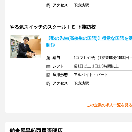
アクセス
下諏訪駅
やる気スイッチのスクールＩＥ 下諏訪校
【塾の先生(高校生の国語)】得意な国語を
制◎
給与
1コマ1979円（1授業90分1800円
シフト
週1日以上 1日1.5時間以上
雇用形態
アルバイト・パート
アクセス
下諏訪駅
この企業の求人一覧を見
舶来屋黒船西尾張部店