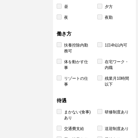
昼
夕方
夜
夜勤
働き方
扶養控除内勤
1日4h以内可
務可
体を動かす仕
在宅ワーク・
事
内職
リゾートの仕
残業月10時間
事
以下
待遇
まかない(食事)
研修制度あり
あり
交通費支給
送迎制度あり