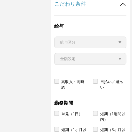
こだわり条件
給与
高収入・高時
日払い／週払
給
い
勤務期間
単発（1日）
短期（1週間以
内）
短期（1ヶ月以
短期（3ヶ月以