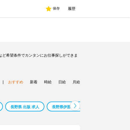
履歴
保存
など希望条件でカンタンにお仕事探しができま
|
おすすめ
新着
時給
日給
月給
長野県 出版 求人
長野県伊那市 求人
長野県中野市 求人