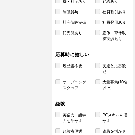
寮・社宅あり
昇給あり
制服貸与
社員割引あり
社会保険完備
社員登用あり
託児所あり
産休・育休取
得実績あり
応募時に嬉しい
履歴書不要
友達と応募歓
迎
オープニング
大量募集(10名
スタッフ
以上)
経験
英語力・語学
PCスキルを活
力を活かす
かす
経験者優遇
資格を活かせ