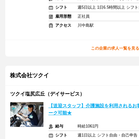
シフト
週5日以上 1日6.5時間以上 シ
雇用形態
正社員
アクセス
川中島駅
この企業の求人一覧を見
株式会社ツクイ
ツクイ塩尻広丘（デイサービス）
【送迎スタッフ】介護施設を利用されるお
ーク可能★
給与
時給1061円
シフト
週1日以上 シフト自由・自己申告