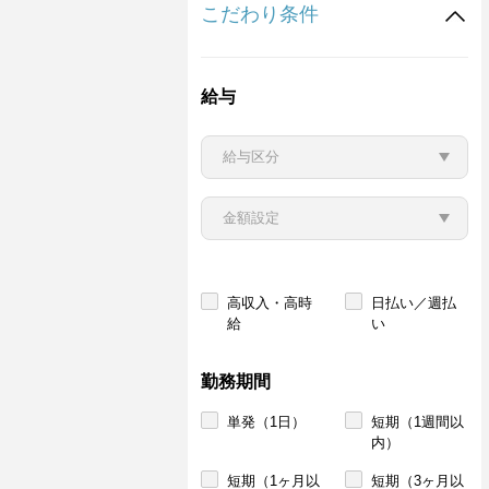
こだわり条件
給与
高収入・高時
日払い／週払
給
い
勤務期間
単発（1日）
短期（1週間以
内）
短期（1ヶ月以
短期（3ヶ月以