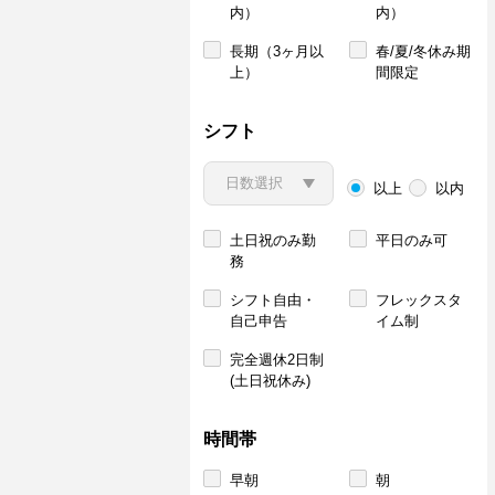
内）
内）
長期（3ヶ月以
春/夏/冬休み期
上）
間限定
シフト
以上
以内
土日祝のみ勤
平日のみ可
務
シフト自由・
フレックスタ
自己申告
イム制
完全週休2日制
(土日祝休み)
時間帯
早朝
朝