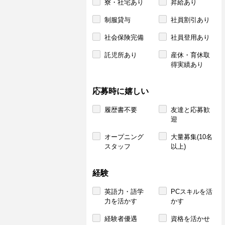
寮・社宅あり
昇給あり
制服貸与
社員割引あり
社会保険完備
社員登用あり
託児所あり
産休・育休取
得実績あり
応募時に嬉しい
履歴書不要
友達と応募歓
迎
オープニング
大量募集(10名
スタッフ
以上)
経験
英語力・語学
PCスキルを活
力を活かす
かす
経験者優遇
資格を活かせ