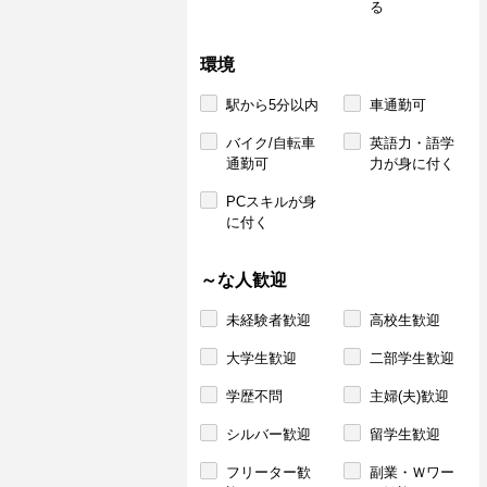
る
環境
駅から5分以内
車通勤可
バイク/自転車
英語力・語学
通勤可
力が身に付く
PCスキルが身
に付く
～な人歓迎
未経験者歓迎
高校生歓迎
大学生歓迎
二部学生歓迎
学歴不問
主婦(夫)歓迎
シルバー歓迎
留学生歓迎
フリーター歓
副業・Ｗワー