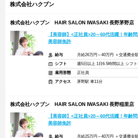
株式会社ハクブン
株式会社ハクブン HAIR SALON IWASAKI 長野茅野店
【美容師】<正社員>20～60代活躍！年
美容師免許
給与
月給26万円～40万円 ＋交通費全
シフト
週5日以上 1日6.5時間以上 シ
雇用形態
正社員
アクセス
茅野駅 車11分
株式会社ハクブン HAIR SALON IWASAKI 長野稲里店
【美容師】<正社員>20～60代活躍！年
美容師免許
給与
月給25万円～40万円 ＋交通費全