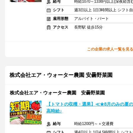
給与
時給1070～1338円以上(深夜給含む
シフト
週3日以上 1日3時間以上 シフト
雇用形態
アルバイト・パート
アクセス
長野駅 徒歩15分
この企業の求人一覧を見
株式会社エア・ウォーター農園 安曇野菜園
株式会社エア・ウォーター農園 安曇野菜園
【トマトの収穫・選果】≪★8月のみの夏
高時給♪
給与
時給1200円～＋交通費
シフト
週4日以上 1日4.5時間以上 シ