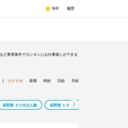
履歴
保存
人など希望条件でカンタンにお仕事探しができま
|
おすすめ
新着
時給
日給
月給
長野県 ２０代少人数
長野県 １０代少人数
長野県 ５０代 少