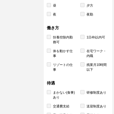
昼
夕方
夜
夜勤
働き方
扶養控除内勤
1日4h以内可
務可
体を動かす仕
在宅ワーク・
事
内職
リゾートの仕
残業月10時間
事
以下
待遇
まかない(食事)
研修制度あり
あり
交通費支給
送迎制度あり