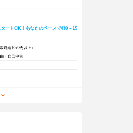
タートOK！あなたのペースで◎9～15
常時給1070円以上）
自由・自己申告
る