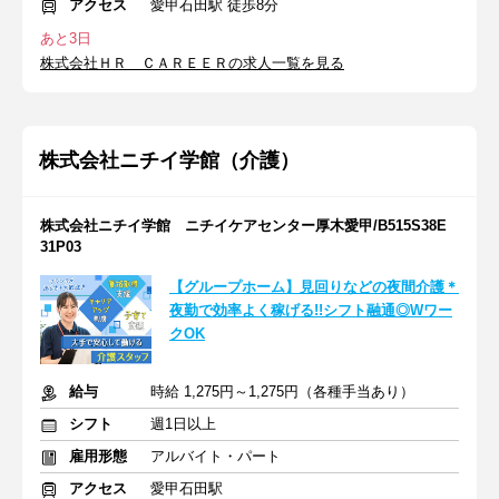
アクセス
愛甲石田駅 徒歩8分
あと3日
株式会社ＨＲ ＣＡＲＥＥＲの求人一覧を見る
株式会社ニチイ学館（介護）
株式会社ニチイ学館 ニチイケアセンター厚木愛甲/B515S38E
31P03
【グループホーム】見回りなどの夜間介護＊
夜勤で効率よく稼げる!!シフト融通◎Wワー
クOK
給与
時給 1,275円～1,275円（各種手当あり）
シフト
週1日以上
雇用形態
アルバイト・パート
アクセス
愛甲石田駅