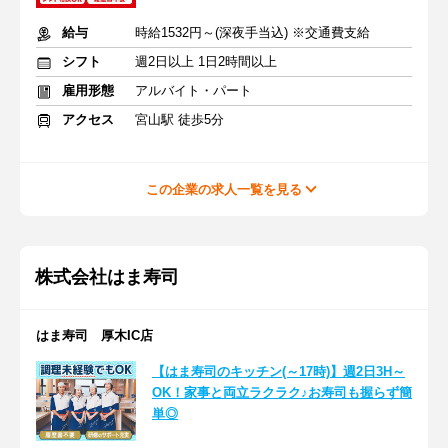
給与
時給1532円～(深夜手当込) ※交通費支給
シフト
週2日以上 1日2時間以上
雇用形態
アルバイト・パート
アクセス
宮山駅 徒歩5分
この企業の求人一覧を見る
株式会社はま寿司
はま寿司 厚木IC店
【はま寿司のキッチン(～17時)】週2日3H～
OK！家事と両立ラクラク♪お寿司も握らず簡
単◎