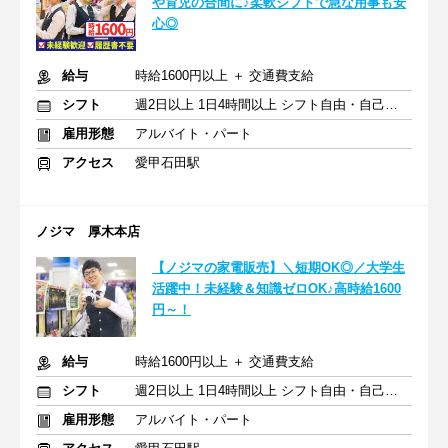
や育児の合間に♪柔軟シフトで急な用事も安
心◎
給与
時給1600円以上 ＋ 交通費支給
シフト
週2日以上 1日4時間以上 シフト自由・自己申告
雇用形態
アルバイト・パート
アクセス
愛甲石田駅
ノジマ 厚木本店
【ノジマの家電販売】＼短期OK◎／大学生
活躍中！未経験＆知識ゼロOK♪高時給1600
円～！
給与
時給1600円以上 ＋ 交通費支給
シフト
週2日以上 1日4時間以上 シフト自由・自己申告
雇用形態
アルバイト・パート