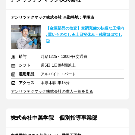
アンリツテクマック株式会社 ※勤務地：平塚市
【金属部品の検査】空調完備の快適な工場内
♪重いものなし★土日祝休み・残業ほぼなし
◎
給与
時給1225～1300円+交通費
シフト
週5日 1日8時間以上
雇用形態
アルバイト・パート
アクセス
本厚木駅 車15分
アンリツテクマック株式会社の求人一覧を見る
株式会社中萬学院 個別指導事業部