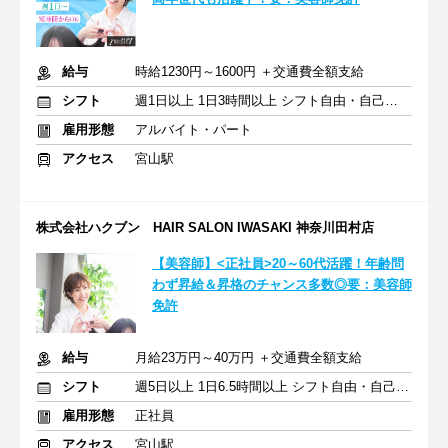
給与
時給1230円～1600円 ＋交通費全額支給
シフト
週1日以上 1日3時間以上 シフト自由・自己申告
雇用形態
アルバイト・パート
アクセス
宮山駅
株式会社ハクブン HAIR SALON IWASAKI 神奈川田村店
【美容師】<正社員>20～60代活躍！年齢問
わず昇給＆昇格のチャンス多数◎要：美容師
免許
給与
月給23万円～40万円 ＋交通費全額支給
シフト
週5日以上 1日6.5時間以上 シフト自由・自己申告
雇用形態
正社員
アクセス
宮山駅