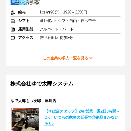
給与
1コマ(90分) 1920～2250円
シフト
週1日以上 シフト自由・自己申告
雇用形態
アルバイト・パート
アクセス
愛甲石田駅 徒歩2分
この企業の求人一覧を見る
株式会社ゆで太郎システム
ゆで太郎もつ次郎 寒川店
【そば店スタッフ】24H営業｜週2日3時間～
OK！いつもの家事の延長で◎絶品まかない
あり♪