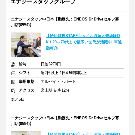
エナジースタッフグループ
エナジースタッフ中日本【勤務先：ENEOS Dr.Driveセルフ寒
川店(6554)】
【給油監視STAFF】＜乙四必須＞未経験O
K！20～70代まで幅広い世代が活躍中♪車通
勤可◎
給与
日給6279円
シフト
週2日以上 1日4.5時間以上
雇用形態
アルバイト・パート
アクセス
宮山駅 徒歩12分
あと5日
エナジースタッフ中日本【勤務先：ENEOS Dr.Driveセルフ寒
川店(6554)】
【給油監視STAFF】＜乙四必須＞未経験O