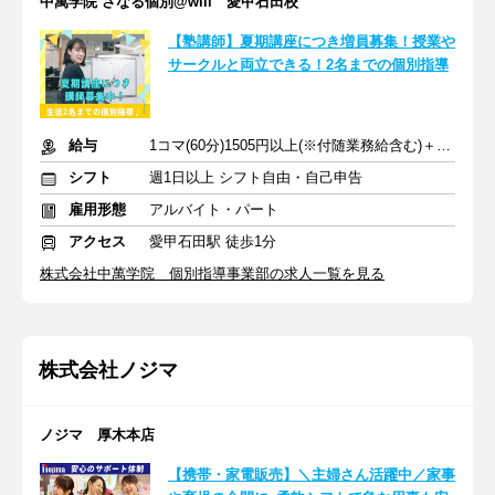
中萬学院 さなる個別@will 愛甲石田校
【塾講師】夏期講座につき増員募集！授業や
サークルと両立できる！2名までの個別指導
給与
1コマ(60分)1505円以上(※付随業務給含む)＋交通費
シフト
週1日以上 シフト自由・自己申告
雇用形態
アルバイト・パート
アクセス
愛甲石田駅 徒歩1分
株式会社中萬学院 個別指導事業部の求人一覧を見る
株式会社ノジマ
ノジマ 厚木本店
【携帯・家電販売】＼主婦さん活躍中／家事