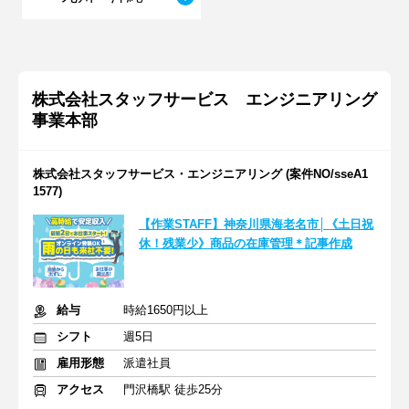
株式会社スタッフサービス エンジニアリング
事業本部
株式会社スタッフサービス・エンジニアリング (案件NO/sseA1
1577)
【作業STAFF】神奈川県海老名市│《土日祝
休！残業少》商品の在庫管理＊記事作成
給与
時給1650円以上
シフト
週5日
雇用形態
派遣社員
アクセス
門沢橋駅 徒歩25分