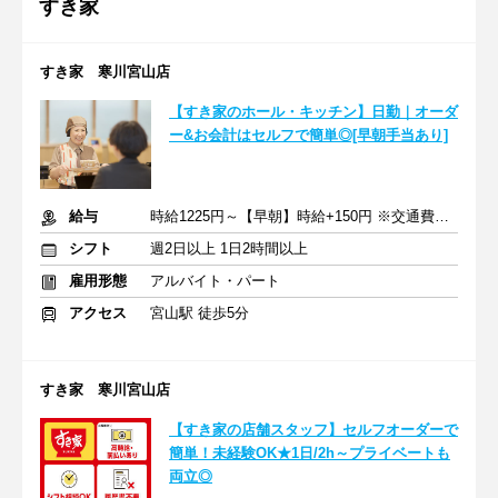
すき家
すき家 寒川宮山店
【すき家のホール・キッチン】日勤｜オーダ
ー&お会計はセルフで簡単◎[早朝手当あり]
給与
時給1225円～【早朝】時給+150円 ※交通費支給
シフト
週2日以上 1日2時間以上
雇用形態
アルバイト・パート
アクセス
宮山駅 徒歩5分
すき家 寒川宮山店
【すき家の店舗スタッフ】セルフオーダーで
簡単！未経験OK★1日/2h～プライベートも
両立◎