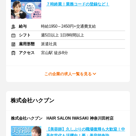
７時終業！業務コードの登録など！
給与
時給1950～2450円+交通費支給
シフト
週5日以上 1日8時間以上
雇用形態
派遣社員
アクセス
宮山駅 徒歩8分
この企業の求人一覧を見る
株式会社ハクブン
株式会社ハクブン HAIR SALON IWASAKI 神奈川田村店
【美容師】久しぶりの職場復帰も大歓迎！中
高年世代も活躍中！要：美容師免許