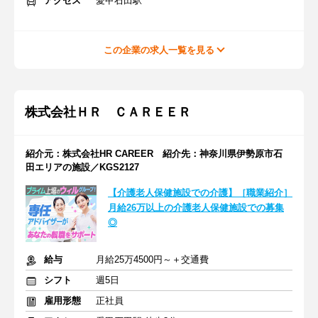
アクセス
愛甲石田駅
この企業の求人一覧を見る
株式会社ＨＲ ＣＡＲＥＥＲ
紹介元：株式会社HR CAREER 紹介先：神奈川県伊勢原市石
田エリアの施設／KGS2127
【介護老人保健施設での介護】［職業紹介］
月給26万以上の介護老人保健施設での募集
◎
給与
月給25万4500円～＋交通費
シフト
週5日
雇用形態
正社員