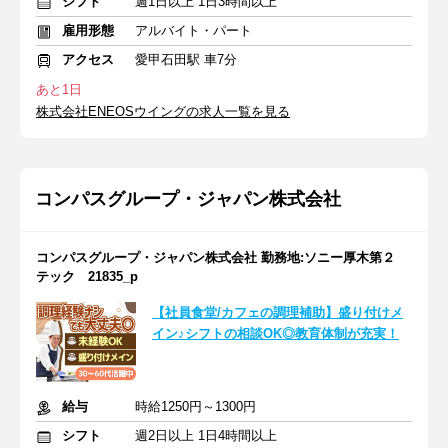
シフト
週1日以上 1日3時間以上
雇用形態
アルバイト・パート
アクセス
愛甲石田駅 車7分
あと1日
株式会社ENEOSウイングの求人一覧を見る
コンパスグループ・ジャパン株式会社
コンパスグループ・ジャパン株式会社 勤務地:ソニー厚木第２
テック 21835_p
【社員食堂/カフェの調理補助】盛り付けメ
イン♪シフトの相談OK◎教育体制が充実！
給与
時給1250円～1300円
シフト
週2日以上 1日4時間以上