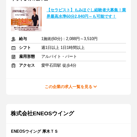
【セラピスト】もみほぐし経験者大募集！業
界最高水準60分2,840円～も可能です！
給与
1施術(60分)：2,088円～3,510円
シフト
週1日以上 1日1時間以上
雇用形態
アルバイト・パート
アクセス
愛甲石田駅 徒歩4分
この企業の求人一覧を見る
株式会社ENEOSウイング
ENEOSウイング 厚木ＴＳ