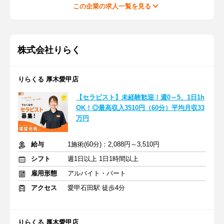
この企業の求人一覧を見る
株式会社りらく
りらくる 厚木愛甲店
【セラピスト】未経験歓迎！週0～5、1日1h
OK！◎最高収入3510円（60分）平均月収33
万円
給与
1施術(60分)：2,088円～3,510円
シフト
週1日以上 1日1時間以上
雇用形態
アルバイト・パート
アクセス
愛甲石田駅 徒歩4分
りらくる 厚木愛甲店