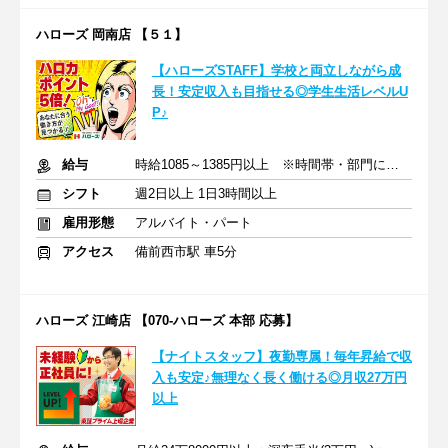
ハローズ 岡南店 【５１】
【ハローズSTAFF】学校と両立しながら成
長！安定収入も目指せる◎学生生活レベルU
P♪
給与
時給1085～1385円以上 ※時間帯・部門による※交通費支給
シフト
週2日以上 1日3時間以上
雇用形態
アルバイト・パート
アクセス
備前西市駅 車5分
ハローズ 江崎店 【070-ハローズ 本部 応募】
【ナイトスタッフ】夜勤専属！毎年昇給で収
入も安定♪無理なく長く働ける◎月収27万円
以上