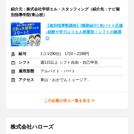
紹介元：株式会社学研エル・スタッフィング（紹介先：ナビ個
別指導学院/東山校）
【個別指導塾講師】[職業紹介] 初バイト応援
♪経験や学力よりも人柄重視！シフトの融通
◎
給与
1コマ(90分) 1710～2199円
シフト
週1日以上 シフト自由・自己申告
雇用形態
アルバイト・パート
アクセス
東山・おかでんミュージアム駅駅 車1分
この企業の求人一覧を見る
株式会社ハローズ