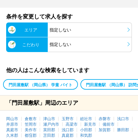
条件を変更して求人を探す
エリア
指定しない
指定しない
こだわり
他の人はこんな検索をしています
門田屋敷駅 （岡山県） 学童 バイト
門田屋敷駅 （岡山県） 訪問
「門田屋敷駅」周辺のエリア
岡山市
倉敷市
津山市
玉野市
総社市
赤磐市
浅口市
井原市
笠岡市
瀬戸内市
高梁市
新見市
備前市
真庭市
美作市
英田郡
浅口郡
小田郡
加賀郡
勝田郡
久米郡
都窪郡
苫田郡
真庭郡
和気郡