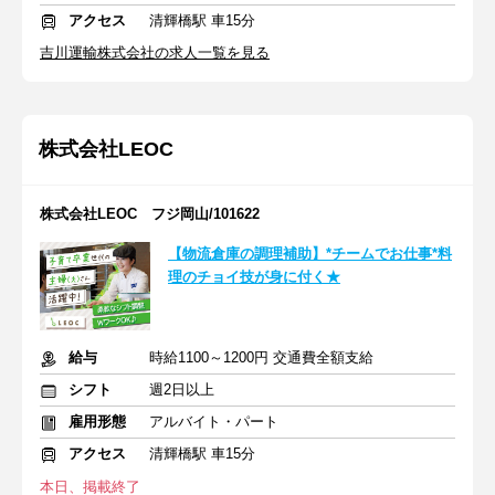
アクセス
清輝橋駅 車15分
吉川運輸株式会社の求人一覧を見る
株式会社LEOC
株式会社LEOC フジ岡山/101622
【物流倉庫の調理補助】*チームでお仕事*料
理のチョイ技が身に付く★
給与
時給1100～1200円 交通費全額支給
シフト
週2日以上
雇用形態
アルバイト・パート
アクセス
清輝橋駅 車15分
本日、掲載終了