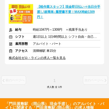
【軽作業スタッフ】現金即日払い⇒当日分手
渡し!超簡単♪履歴書不要！MAX時給1309
円！
給与
時給1047円～1309円 ＋残業手当あり
シフト
週1日以上 1日4時間以上 シフト自由・自己申告
雇用形態
アルバイト・パート
アクセス
清輝橋駅 車15分
株式会社ゼロ・ラインの求人一覧を見る
1
前のページへ
次のページへ
求人数 全
1
件
「門田屋敷駅 （岡山県） 現金手渡し」のアルバイト・バ
イトに関連する「門田屋敷駅 (岡山県)」の求人情報