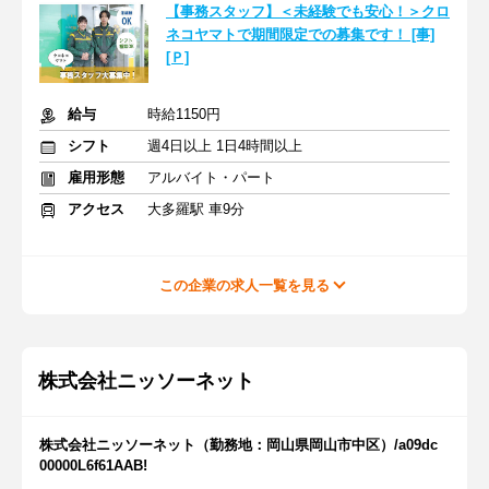
【事務スタッフ】＜未経験でも安心！＞クロ
ネコヤマトで期間限定での募集です！ [事]
[Ｐ]
給与
時給1150円
シフト
週4日以上 1日4時間以上
雇用形態
アルバイト・パート
アクセス
大多羅駅 車9分
この企業の求人一覧を見る
株式会社ニッソーネット
株式会社ニッソーネット（勤務地：岡山県岡山市中区）/a09dc
00000L6f61AAB!