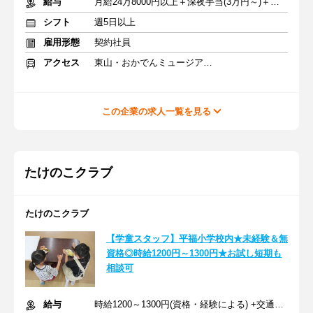
給与
月給24万8000円以上＋深夜手当(3万円～)＋交通費
シフト
週5日以上
雇用形態
契約社員
アクセス
東山・おかでんミュージアム駅駅 車6分
この企業の求人一覧を見る
たけのこクラブ
たけのこクラブ
【学童スタッフ】平福小学校内★未経験＆無
資格◎時給1200円～1300円★お試し短期も
相談可
給与
時給1200～1300円(資格・経験による) +交通費一部支給