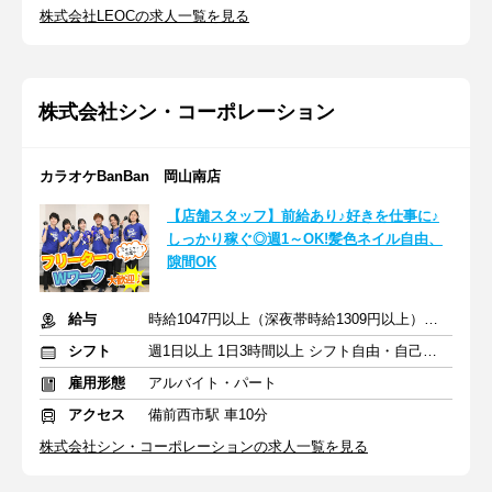
株式会社LEOCの求人一覧を見る
株式会社シン・コーポレーション
カラオケBanBan 岡山南店
【店舗スタッフ】前給あり♪好きを仕事に♪
しっかり稼ぐ◎週1～OK!髪色ネイル自由、
隙間OK
給与
時給1047円以上（深夜帯時給1309円以上） ＋交通費支給
シフト
週1日以上 1日3時間以上 シフト自由・自己申告
雇用形態
アルバイト・パート
アクセス
備前西市駅 車10分
株式会社シン・コーポレーションの求人一覧を見る