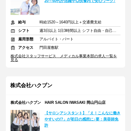
20～60代が活躍中◎扶養内で安心ワーク♪
給与
時給1520～1640円以上＋交通費支給
シフト
週3日以上 1日3時間以上 シフト自由・自己申告
雇用形態
アルバイト・パート
アクセス
門田屋敷駅
株式会社スタッフサービス メディカル事業本部の求人一覧を
見る
株式会社ハクブン
株式会社ハクブン HAIR SALON IWASAKI 岡山円山店
【サロンアシスタント】「え！こんなに働き
やすいの!?」が初日の感想に♪要：美容師免
許