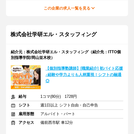
この企業の求人一覧を見る
株式会社学研エル・スタッフィング
紹介元：株式会社学研エル・スタッフィング（紹介先：ITTO個
別指導学院/岡山並木校）
【個別指導塾講師】[職業紹介] 初バイト応援
♪経験や学力よりも人柄重視！シフトの融通
◎
給与
1コマ(80分) 1728円
シフト
週1日以上 シフト自由・自己申告
雇用形態
アルバイト・パート
アクセス
備前西市駅 車12分