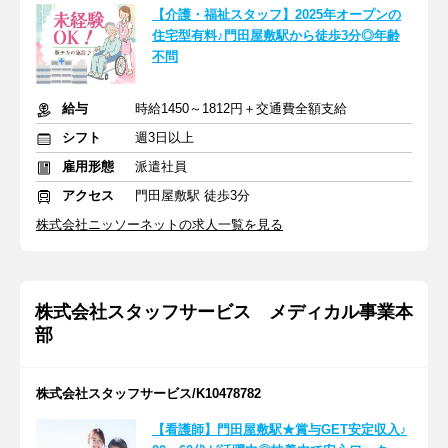
【介護・福祉スタッフ】2025年オープンの
住宅型有料♪門田屋敷駅から徒歩3分◎年齢
不問
給与
時給1450～1812円＋交通費全額支給
シフト
週3日以上
雇用形態
派遣社員
アクセス
門田屋敷駅 徒歩3分
株式会社ニッソーネットの求人一覧を見る
株式会社スタッフサービス メディカル事業本
部
株式会社スタッフサービス/K10478782
【看護師】門田屋敷駅★賞与GET安定収入♪