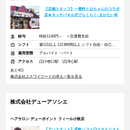
【店舗スタッフ】一番軒と山ちゃんのコラボ
店★タッチパネル式でらくらく♪まかない有
給与
時給1140円～ ＋交通費支給
シフト
週1日以上 1日3時間以上 シフト自由・自己申告
雇用形態
アルバイト・パート
アクセス
(1)小牧口駅 (2)浄心駅
あと4日
株式会社エスワイフードの求人一覧を見る
株式会社デューアソシエ
ヘアサロン デューポイント フィール小牧店
【アシスタント】柔軟シフト◎スタイリスト