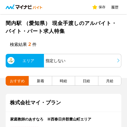
保存
履歴
間内駅 （愛知県） 現金手渡しのアルバイト・
バイト・パート求人特集
2
検索結果
件
エリア
指定しない
おすすめ
新着
時給
日給
月給
株式会社マイ・プラン
家庭教師のあすなろ ※西春日井郡豊山町エリア