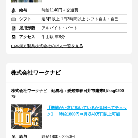
給与
時給1140円＋交通費
シフト
週3日以上 1日3時間以上 シフト自由・自己申告
雇用形態
アルバイト・パート
アクセス
牛山駅 車8分
山本漢方製薬株式会社の求人一覧を見る
株式会社ワークナビ
株式会社ワークナビ 勤務地：愛知県春日井市鷹来町/ksg0200
79
【機械が正常に動いているか見回ってチェッ
ク】｜時給1800円⇒月収40万円以上可能｜
給与
時給1800～2250円