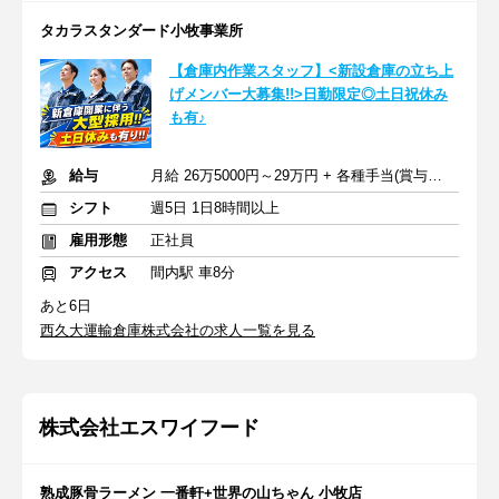
タカラスタンダード小牧事業所
【倉庫内作業スタッフ】<新設倉庫の立ち上
げメンバー大募集!!>日勤限定◎土日祝休み
も有♪
給与
月給 26万5000円～29万円 + 各種手当(賞与年2回/交通費等)
シフト
週5日 1日8時間以上
雇用形態
正社員
アクセス
間内駅 車8分
あと6日
西久大運輸倉庫株式会社の求人一覧を見る
株式会社エスワイフード
熟成豚骨ラーメン 一番軒+世界の山ちゃん 小牧店