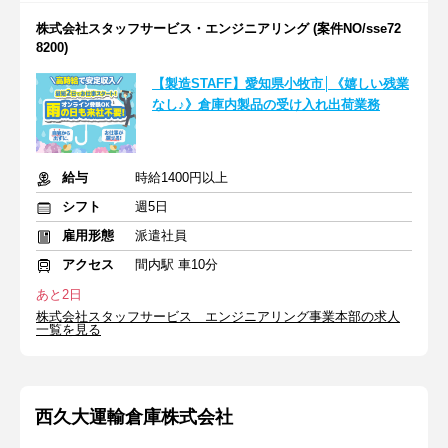
株式会社スタッフサービス・エンジニアリング (案件NO/sse72
8200)
【製造STAFF】愛知県小牧市│《嬉しい残業
なし♪》倉庫内製品の受け入れ出荷業務
給与
時給1400円以上
シフト
週5日
雇用形態
派遣社員
アクセス
間内駅 車10分
あと2日
株式会社スタッフサービス エンジニアリング事業本部の求人
一覧を見る
西久大運輸倉庫株式会社