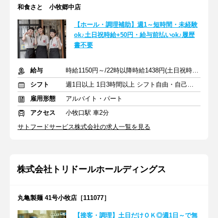
和食さと 小牧郷中店
【ホール・調理補助】週1～短時間・未経験
ok♪土日祝時給+50円・給与前払いok♪履歴
書不要
給与
時給1150円～/22時以降時給1438円(土日祝時給+50円)
シフト
週1日以上 1日3時間以上 シフト自由・自己申告
雇用形態
アルバイト・パート
アクセス
小牧口駅 車2分
サトフードサービス株式会社の求人一覧を見る
株式会社トリドールホールディングス
丸亀製麺 41号小牧店［111077］
【接客・調理】土日だけＯＫ◎週1日～で無