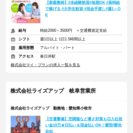
【家庭教師】#未経験歓迎#短期OK #高時給
で稼げる #大学生歓迎 #現金手渡し#週1～O
K
給与
時給2000～3500円 ＋交通費規定支給
シフト
週1日以上 1日1.5時間以上
雇用形態
アルバイト・パート
アクセス
春日井駅
株式会社マイ・プランの求人一覧を見る
株式会社ライズアップ 岐阜営業所
株式会社ライズアップ 勤務地：愛知県小牧市
【交通警備】空調服など暑さ対策も◎入社祝
い金10万★日払い＆現金払いOK！髪型/髪色
自由