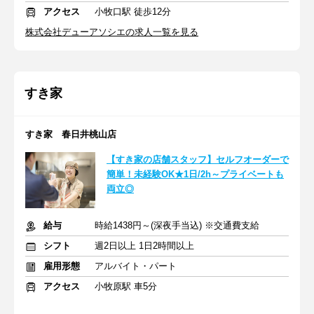
アクセス
小牧口駅 徒歩12分
株式会社デューアソシエの求人一覧を見る
すき家
すき家 春日井桃山店
【すき家の店舗スタッフ】セルフオーダーで
簡単！未経験OK★1日/2h～プライベートも
両立◎
給与
時給1438円～(深夜手当込) ※交通費支給
シフト
週2日以上 1日2時間以上
雇用形態
アルバイト・パート
アクセス
小牧原駅 車5分