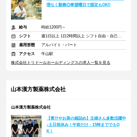
理なく勤務◎希望曜日で固定もOK!!
給与
時給1200円～
シフト
週1日以上 1日2時間以上 シフト自由・自己申告
雇用形態
アルバイト・パート
アクセス
牛山駅
株式会社トリドールホールディングスの求人一覧を見る
山本漢方製薬株式会社
山本漢方製薬株式会社
【青汁やお茶の箱詰め】主婦さん多数活躍中
♪土日祝休み！午前だけ・15時まででもO
K！