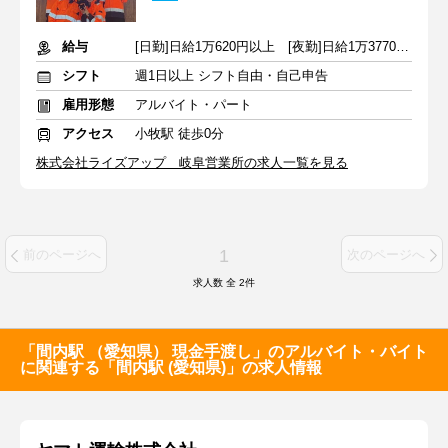
給与
[日勤]日給1万620円以上 [夜勤]日給1万3770円以上
シフト
週1日以上 シフト自由・自己申告
雇用形態
アルバイト・パート
アクセス
小牧駅 徒歩0分
株式会社ライズアップ 岐阜営業所の求人一覧を見る
1
前のページへ
次のページへ
求人数 全
2
件
「間内駅 （愛知県） 現金手渡し」のアルバイト・バイト
に関連する「間内駅 (愛知県)」の求人情報