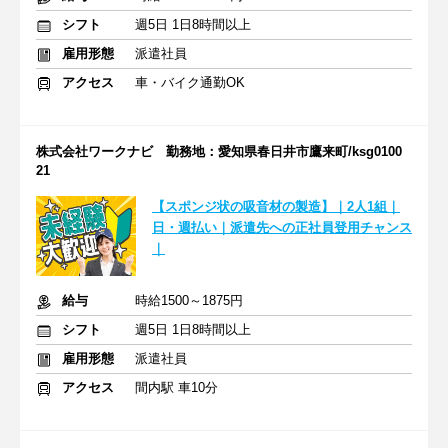
シフト
週5日 1日8時間以上
雇用形態
派遣社員
アクセス
車・バイク通勤OK
株式会社ワークナビ 勤務地：愛知県春日井市鷹来町/ksg0100
21
【スポンジ状の吸音材の製造】｜2人1組｜
日・週払い｜派遣先への正社員登用チャンス
｜
給与
時給1500～1875円
シフト
週5日 1日8時間以上
雇用形態
派遣社員
アクセス
間内駅 車10分