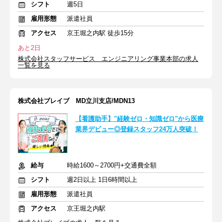
シフト
週5日
雇用形態
派遣社員
アクセス
京王堀之内駅 徒歩15分
あと2日
株式会社スタッフサービス エンジニアリング事業本部の求人
一覧を見る
株式会社ブレイブ MD立川支店/MDN13
【看護助手】"経験ゼロ・知識ゼロ"から医療
業界デビュー◎登録スタッフ24万人突破！
給与
時給1600～2700円+交通費全額
シフト
週2日以上 1日6時間以上
雇用形態
派遣社員
アクセス
京王堀之内駅