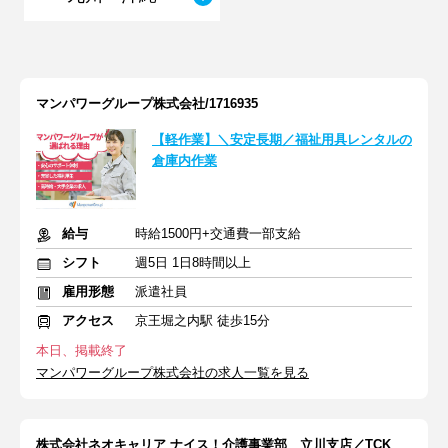
マンパワーグループ株式会社/1716935
【軽作業】＼安定長期／福祉用具レンタルの
倉庫内作業
給与
時給1500円+交通費一部支給
シフト
週5日 1日8時間以上
雇用形態
派遣社員
アクセス
京王堀之内駅 徒歩15分
本日、掲載終了
マンパワーグループ株式会社の求人一覧を見る
株式会社ネオキャリア ナイス！介護事業部 立川支店／TCK