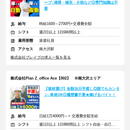
ープ♪清掃・補充・介助など◎専門知識は不
要
給与
時給1600～2700円+交通費全額
シフト
週2日以上 1日6時間以上
雇用形態
派遣社員
アクセス
南大沢駅
株式会社ブレイブの求人一覧を見る
株式会社Plan Z_office Ace【002】 ※南大沢エリア
【資材運び】全額当日手渡し◎誰でもカンタ
ン♪単発OK◎履歴書不要★稼げるバイト！
給与
日給1万4000円～+ 交通費全額支給
シフト
週1日以上 1日8時間以上 シフト自由・自己申告