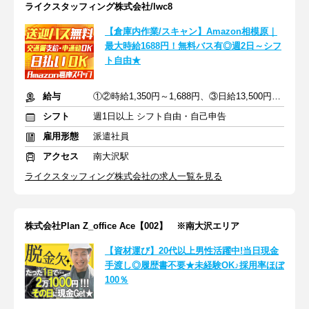
ライクスタッフィング株式会社/lwc8
【倉庫内作業/スキャン】Amazon相模原｜
最大時給1688円！無料バス有◎週2日～シフ
ト自由★
給与
①②時給1,350円～1,688円、③日給13,500円～15,528円
シフト
週1日以上 シフト自由・自己申告
雇用形態
派遣社員
アクセス
南大沢駅
ライクスタッフィング株式会社の求人一覧を見る
株式会社Plan Z_office Ace【002】 ※南大沢エリア
【資材運び】20代以上男性活躍中!当日現金
手渡し◎履歴書不要★未経験OK♪採用率ほぼ
100％