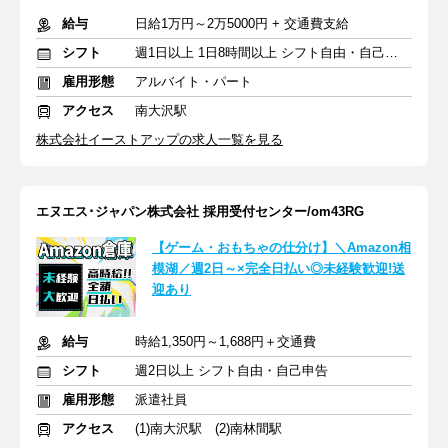
給与
日給1万円～2万5000円 + 交通費支給
シフト
週1日以上 1日8時間以上 シフト自由・自己申告
雇用形態
アルバイト・パート
アクセス
南大沢駅
株式会社イーストアップの求人一覧を見る
エヌエス･ジャパン株式会社 採用受付センター/om43RG
【ゲーム・おもちゃの仕分け】＼Amazon相
模湖／週2日～×完全日払い◎未経験歓迎!送
迎あり
給与
時給1,350円～1,688円＋交通費
シフト
週2日以上 シフト自由・自己申告
雇用形態
派遣社員
アクセス
(1)南大沢駅 (2)南林間駅