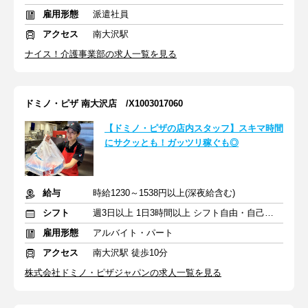
雇用形態
派遣社員
アクセス
南大沢駅
ナイス！介護事業部の求人一覧を見る
ドミノ・ピザ 南大沢店 /X1003017060
【ドミノ・ピザの店内スタッフ】スキマ時間
にサクッとも！ガッツリ稼ぐも◎
給与
時給1230～1538円以上(深夜給含む)
シフト
週3日以上 1日3時間以上 シフト自由・自己申告
雇用形態
アルバイト・パート
アクセス
南大沢駅 徒歩10分
株式会社ドミノ・ピザジャパンの求人一覧を見る