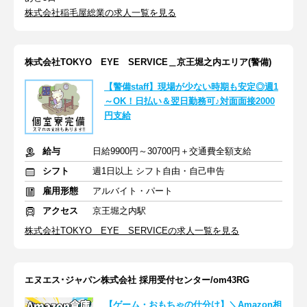
株式会社稲毛屋総業の求人一覧を見る
株式会社TOKYO EYE SERVICE＿京王堀之内エリア(警備)
【警備staff】現場が少ない時期も安定◎週1
～OK！日払い＆翌日勤務可♪対面面接2000
円支給
給与
日給9900円～30700円＋交通費全額支給
シフト
週1日以上 シフト自由・自己申告
雇用形態
アルバイト・パート
アクセス
京王堀之内駅
株式会社TOKYO EYE SERVICEの求人一覧を見る
エヌエス･ジャパン株式会社 採用受付センター/om43RG
【ゲーム・おもちゃの仕分け】＼Amazon相