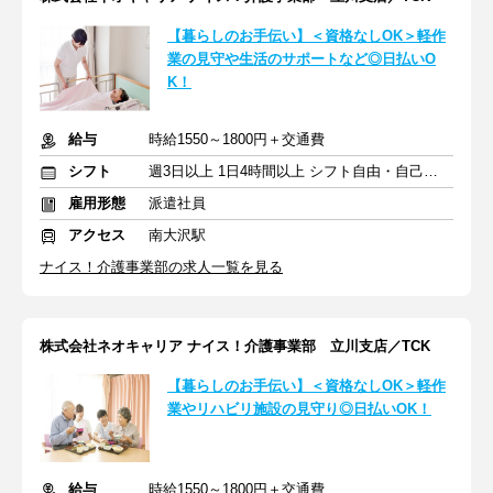
【暮らしのお手伝い】＜資格なしOK＞軽作
業の見守や生活のサポートなど◎日払いO
K！
給与
時給1550～1800円＋交通費
シフト
週3日以上 1日4時間以上 シフト自由・自己申告
雇用形態
派遣社員
アクセス
南大沢駅
ナイス！介護事業部の求人一覧を見る
株式会社ネオキャリア ナイス！介護事業部 立川支店／TCK
【暮らしのお手伝い】＜資格なしOK＞軽作
業やリハビリ施設の見守り◎日払いOK！
給与
時給1550～1800円＋交通費