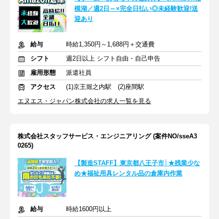
模湖／週2日～×完全日払い◎未経験歓迎!送
迎あり
給与
時給1,350円～1,688円＋交通費
シフト
週2日以上 シフト自由・自己申告
雇用形態
派遣社員
アクセス
(1)京王堀之内駅 (2)座間駅
エヌエス・ジャパン株式会社の求人一覧を見る
株式会社スタッフサービス・エンジニアリング (案件NO/sseA3
0265)
【製造STAFF】東京都八王子市│★残業少な
め★福祉用具レンタル品の倉庫内作業
給与
時給1600円以上