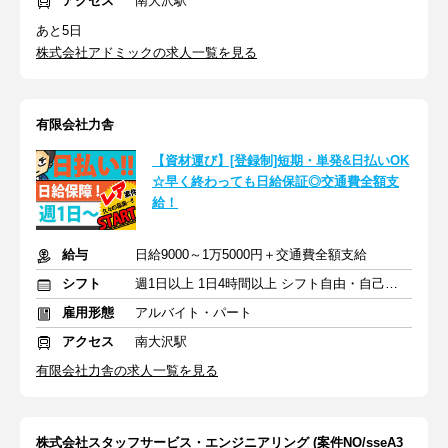
アクセス
南大沢駅
あと5日
株式会社アドミックの求人一覧を見る
有限会社力舎
【資材運び】[登録制]短期・単発&日払いOK
☆早く終わっても日給保証◎交通費全額支
給！
給与
日給9000～1万5000円＋交通費全額支給
シフト
週1日以上 1日4時間以上 シフト自由・自己申告
雇用形態
アルバイト・パート
アクセス
南大沢駅
有限会社力舎の求人一覧を見る
株式会社スタッフサービス・エンジニアリング (案件NO/sseA3