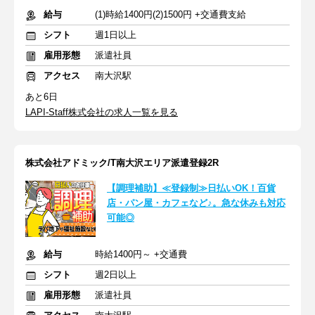
給与
(1)時給1400円(2)1500円 +交通費支給
シフト
週1日以上
雇用形態
派遣社員
アクセス
南大沢駅
あと6日
LAPI-Staff株式会社の求人一覧を見る
株式会社アドミック/T南大沢エリア派遣登録2R
【調理補助】≪登録制≫日払いOK！百貨
店・パン屋・カフェなど♪。急な休みも対応
可能◎
給与
時給1400円～ +交通費
シフト
週2日以上
雇用形態
派遣社員