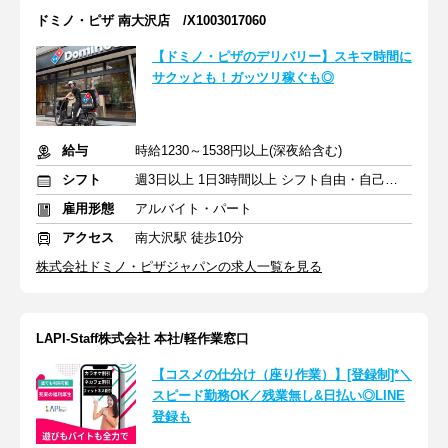
ドミノ・ピザ 南大沢店 /X1003017060
【ドミノ・ピザのデリバリー】スキマ時間に
サクッとも！ガッツリ稼ぐも◎
給与
時給1230～1538円以上(深夜給含む)
シフト
週3日以上 1日3時間以上 シフト自由・自己申告
雇用形態
アルバイト・パート
アクセス
南大沢駅 徒歩10分
株式会社ドミノ・ピザジャパンの求人一覧を見る
LAPI-Staff株式会社 本社/軽作業窓口
【コスメの仕分け（座り作業）】[登録制]*＼
スピード勤務OK／残業無し&日払い◎LINE
登録も