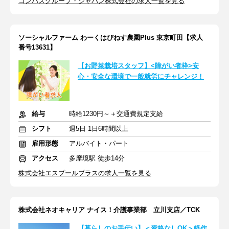
コンパスグループ・ジャパン株式会社の求人一覧を見る
ソーシャルファーム わーくはぴねす農園Plus 東京町田【求人
番号13631】
【お野菜栽培スタッフ】<障がい者枠>安
心・安全な環境で一般就労にチャレンジ！
給与
時給1230円～＋交通費規定支給
シフト
週5日 1日6時間以上
雇用形態
アルバイト・パート
アクセス
多摩境駅 徒歩14分
株式会社エスプールプラスの求人一覧を見る
株式会社ネオキャリア ナイス！介護事業部 立川支店／TCK
【暮らしのお手伝い】＜資格なしOK＞軽作