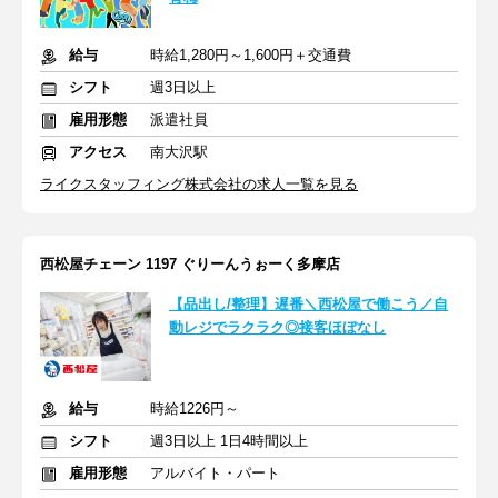
給与
時給1,280円～1,600円＋交通費
シフト
週3日以上
雇用形態
派遣社員
アクセス
南大沢駅
ライクスタッフィング株式会社の求人一覧を見る
西松屋チェーン 1197 ぐりーんうぉーく多摩店
【品出し/整理】遅番＼西松屋で働こう／自
動レジでラクラク◎接客ほぼなし
給与
時給1226円～
シフト
週3日以上 1日4時間以上
雇用形態
アルバイト・パート