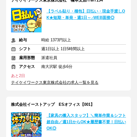
テイケイワークス東京株式会社 橋本支店/TWT134
【ラベル貼り・梱包】日払い・現金手渡しO
K★短期・単発・週1日～♪WEB面接◎
給与
時給 1373円以上
シフト
週1日以上 1日5時間以上
雇用形態
派遣社員
アクセス
南大沢駅 徒歩6分
あと2日
テイケイワークス東京株式会社の求人一覧を見る
株式会社イーストアップ ESオフィス【001】
【家具の搬入スタッフ】＼簡単作業＆シフト
超自由／週1日からOK★履歴書不要！日払い
OK◎