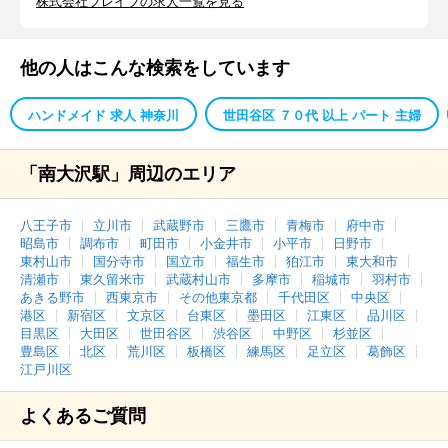
株式会社ブレイブの求人一覧を見る
他の人はこんな検索をしています
ハンドメイド 求人 神奈川
世田谷区 ７０代 以上 パート 主婦
「南大沢駅」周辺のエリア
八王子市
立川市
武蔵野市
三鷹市
青梅市
府中市
昭島市
調布市
町田市
小金井市
小平市
日野市
東村山市
国分寺市
国立市
福生市
狛江市
東大和市
清瀬市
東久留米市
武蔵村山市
多摩市
稲城市
羽村市
あきる野市
西東京市
その他東京都
千代田区
中央区
港区
新宿区
文京区
台東区
墨田区
江東区
品川区
目黒区
大田区
世田谷区
渋谷区
中野区
杉並区
豊島区
北区
荒川区
板橋区
練馬区
足立区
葛飾区
江戸川区
よくあるご質問