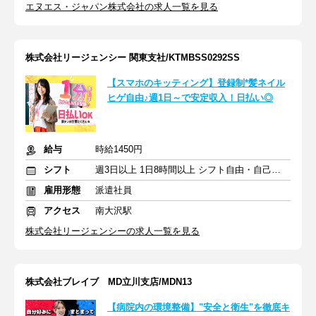
エヌエス・ジャパン株式会社の求人一覧を見る
株式会社リージェンシー 関東支社/KTMBSS0292SS
【スマホのキッティング】登録制*髪ネイル
ヒゲ自由♪週1日～で安定収入！日払い◎
給与
時給1450円
シフト
週3日以上 1日8時間以上 シフト自由・自己申告
雇用形態
派遣社員
アクセス
南大沢駅
株式会社リージェンシーの求人一覧を見る
株式会社ブレイブ MD立川支店/MDN13
【病院内の環境整備】"安全と衛生"を徹底キ