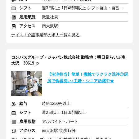
シフト
週3日以上 1日4時間以上 シフト自由・自己申告
雇用形態
派遣社員
アクセス
南大沢駅
ナイス！介護事業部の求人一覧を見る
コンパスグループ・ジャパン株式会社 勤務地：明日見らいふ南
大沢 39619_p
【洗浄担当】簡単！機械でラクラク洗浄◎厨
房で食器洗い♪主婦・シニア活躍中★
給与
時給1250円以上
シフト
週2日以上 1日3時間以上
雇用形態
アルバイト・パート
アクセス
南大沢駅 徒歩17分