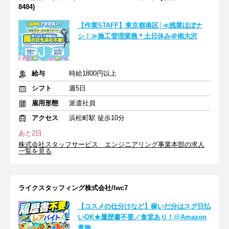
8484)
【作業STAFF】東京都港区│≪残業ほぼナ
シ！≫施工管理業務＊土日休み＠南大沢
給与
時給1800円以上
シフト
週5日
雇用形態
派遣社員
アクセス
浜松町駅 徒歩10分
あと2日
株式会社スタッフサービス エンジニアリング事業本部の求人
一覧を見る
ライクスタッフィング株式会社/lwc7
【コスメの仕分けなど】稼いだ分はスグ日払
いOK★履歴書不要／食堂あり！@Amazon
青梅