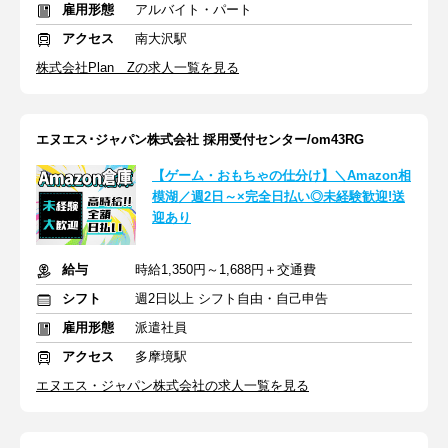
雇用形態
アルバイト・パート
アクセス
南大沢駅
株式会社Plan Zの求人一覧を見る
エヌエス･ジャパン株式会社 採用受付センター/om43RG
【ゲーム・おもちゃの仕分け】＼Amazon相
模湖／週2日～×完全日払い◎未経験歓迎!送
迎あり
給与
時給1,350円～1,688円＋交通費
シフト
週2日以上 シフト自由・自己申告
雇用形態
派遣社員
アクセス
多摩境駅
エヌエス・ジャパン株式会社の求人一覧を見る