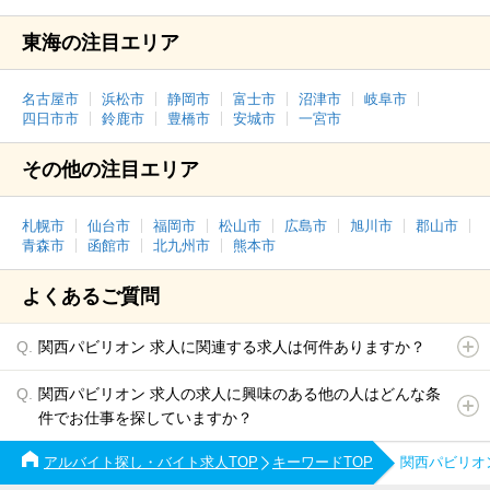
東海の注目エリア
名古屋市
浜松市
静岡市
富士市
沼津市
岐阜市
四日市市
鈴鹿市
豊橋市
安城市
一宮市
その他の注目エリア
札幌市
仙台市
福岡市
松山市
広島市
旭川市
郡山市
青森市
函館市
北九州市
熊本市
よくあるご質問
関西パビリオン 求人に関連する求人は何件ありますか？
関西パビリオン 求人の求人に興味のある他の人はどんな条
件でお仕事を探していますか？
アルバイト探し・バイト求人TOP
キーワードTOP
関西パビリオ