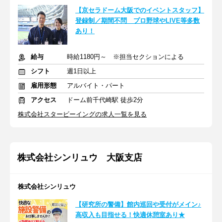
【京セラドーム大阪でのイベントスタッフ】
登録制／期間不問 プロ野球やLIVE等多数
あり！
給与
時給1180円～ ※担当セクションによる
シフト
週1日以上
雇用形態
アルバイト・パート
アクセス
ドーム前千代崎駅 徒歩2分
株式会社スタービーイングの求人一覧を見る
株式会社シンリュウ 大阪支店
株式会社シンリュウ
【研究所の警備】館内巡回や受付がメイン♪
高収入も目指せる！快適休憩室あり★