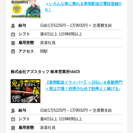
＞いろんな車に乗れる車両配送◎電話登録O
K！
給与
日給1万5225円～1万9032円 + 交通費支給
シフト
週4日以上 1日8時間以上
雇用形態
派遣社員
アクセス
関駅
株式会社アズスタッフ 岐阜営業所/dd15
【夜間配送ドライバー】＜日払い＆夜勤専門
＞実は穴場！渋滞少なめで効率よく稼げる♪
給与
日給1万5225円～1万9032円 + 交通費支給
シフト
週4日以上 1日8時間以上
雇用形態
派遣社員