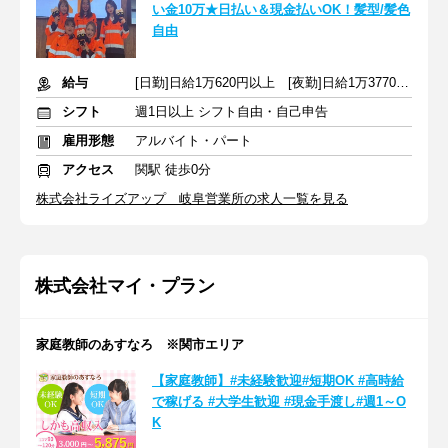
い金10万★日払い＆現金払いOK！髪型/髪色
自由
給与
[日勤]日給1万620円以上 [夜勤]日給1万3770円以上
シフト
週1日以上 シフト自由・自己申告
雇用形態
アルバイト・パート
アクセス
関駅 徒歩0分
株式会社ライズアップ 岐阜営業所の求人一覧を見る
株式会社マイ・プラン
家庭教師のあすなろ ※関市エリア
【家庭教師】#未経験歓迎#短期OK #高時給
で稼げる #大学生歓迎 #現金手渡し#週1～O
K