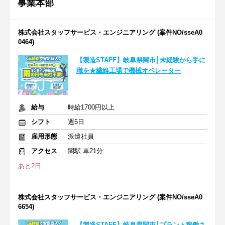
事業本部
株式会社スタッフサービス・エンジニアリング (案件NO/sseA0
0464)
【製造STAFF】岐阜県関市│未経験から手に
職を★繊維工場で機械オペレーター
給与
時給1700円以上
シフト
週5日
雇用形態
派遣社員
アクセス
関駅 車21分
あと2日
株式会社スタッフサービス・エンジニアリング (案件NO/sseA0
6654)
【製造STAFF】岐阜県関市│プラント稼働さ