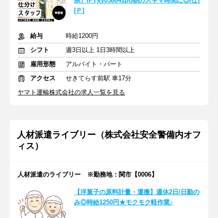
県）(PT)(y058041pt)朝のスキマ時間に◎[仕]
[Ｐ]
給与
時給1200円
シフト
週3日以上 1日3時間以上
雇用形態
アルバイト・パート
アクセス
せきてらす前駅 車17分
ヤマト運輸株式会社の求人一覧を見る
人材派遣ライブリー（株式会社安全警備内オフ
ィス）
人材派遣のライブリー ※勤務地：関市【0006】
【洋菓子の原料計量・運搬】週休2日/日勤の
み◎時給1250円★モクモク軽作業♪