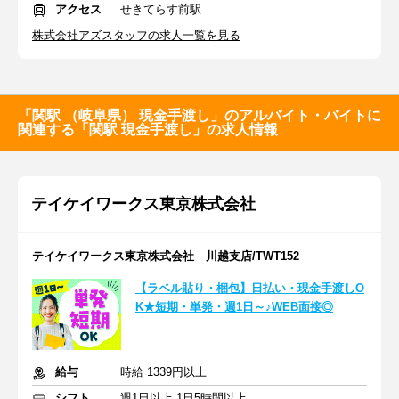
アクセス
せきてらす前駅
株式会社アズスタッフの求人一覧を見る
「関駅 （岐阜県） 現金手渡し」のアルバイト・バイトに
関連する「関駅 現金手渡し」の求人情報
テイケイワークス東京株式会社
テイケイワークス東京株式会社 川越支店/TWT152
【ラベル貼り・梱包】日払い・現金手渡しO
K★短期・単発・週1日～♪WEB面接◎
給与
時給 1339円以上
シフト
週1日以上 1日5時間以上