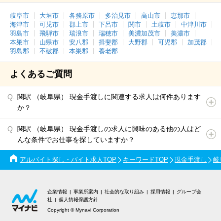
岐阜市
大垣市
各務原市
多治見市
高山市
恵那市
海津市
可児市
郡上市
下呂市
関市
土岐市
中津川市
羽島市
飛騨市
瑞浪市
瑞穂市
美濃加茂市
美濃市
本巣市
山県市
安八郡
揖斐郡
大野郡
可児郡
加茂郡
羽島郡
不破郡
本巣郡
養老郡
よくあるご質問
関駅 （岐阜県） 現金手渡しに関連する求人は何件あります
か？
関駅 （岐阜県） 現金手渡しの求人に興味のある他の人はど
んな条件でお仕事を探していますか？
アルバイト探し・バイト求人TOP
キーワードTOP
現金手渡し
岐
企業情報
事業所案内
社会的な取り組み
採用情報
グループ会
社
個人情報保護方針
Copyright © Mynavi Corporation