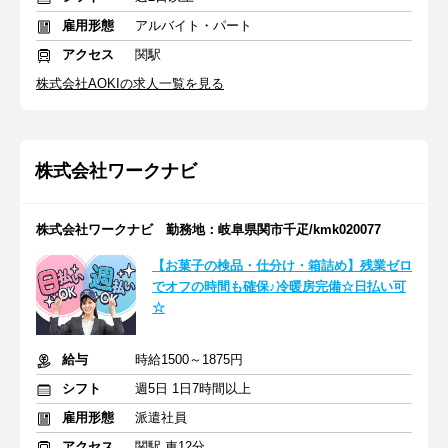
雇用形態
アルバイト・パート
アクセス
関駅
株式会社AOKIの求人一覧を見る
株式会社ワークナビ
株式会社ワークナビ 勤務地：岐阜県関市千疋/kmk020077
【お菓子の検品・仕分け・箱詰め】残業ゼロ
でオフの時間も確保♪冷暖房完備☆日払い可
☆
給与
時給1500～1875円
シフト
週5日 1日7時間以上
雇用形態
派遣社員
アクセス
関駅 車12分