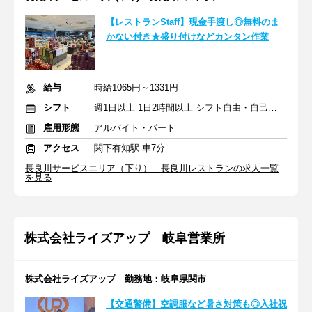
【レストランStaff】現金手渡し◎無料のま
かない付き★盛り付けなどカンタン作業
給与
時給1065円～1331円
シフト
週1日以上 1日2時間以上 シフト自由・自己申告
雇用形態
アルバイト・パート
アクセス
関下有知駅 車7分
長良川サービスエリア（下り） 長良川レストランの求人一覧
を見る
株式会社ライズアップ 岐阜営業所
株式会社ライズアップ 勤務地：岐阜県関市
【交通警備】空調服など暑さ対策も◎入社祝