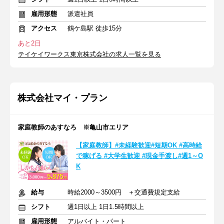
雇用形態
派遣社員
アクセス
鶴ケ島駅 徒歩15分
あと2日
テイケイワークス東京株式会社の求人一覧を見る
株式会社マイ・プラン
家庭教師のあすなろ ※亀山市エリア
【家庭教師】#未経験歓迎#短期OK #高時給
で稼げる #大学生歓迎 #現金手渡し#週1～O
K
給与
時給2000～3500円 ＋交通費規定支給
シフト
週1日以上 1日1.5時間以上
雇用形態
アルバイト・パート