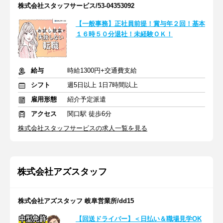
株式会社スタッフサービス/53-04353092
【一般事務】正社員前提！賞与年２回！基本
１６時５０分退社！未経験ＯＫ！
給与
時給1300円+交通費支給
シフト
週5日以上 1日7時間以上
雇用形態
紹介予定派遣
アクセス
関口駅 徒歩6分
株式会社スタッフサービスの求人一覧を見る
株式会社アズスタッフ
株式会社アズスタッフ 岐阜営業所/dd15
【回送ドライバー】＜日払い＆職場見学OK