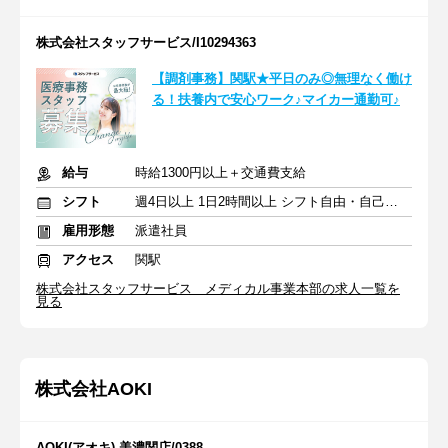
株式会社スタッフサービス/I10294363
【調剤事務】関駅★平日のみ◎無理なく働け
る！扶養内で安心ワーク♪マイカー通勤可♪
給与
時給1300円以上＋交通費支給
シフト
週4日以上 1日2時間以上 シフト自由・自己申告
雇用形態
派遣社員
アクセス
関駅
株式会社スタッフサービス メディカル事業本部の求人一覧を
見る
株式会社AOKI
AOKI(アオキ) 美濃関店/0388