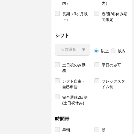
内）
内）
長期（3ヶ月以
春/夏/冬休み期
上）
間限定
シフト
以上
以内
土日祝のみ勤
平日のみ可
務
シフト自由・
フレックスタ
自己申告
イム制
完全週休2日制
(土日祝休み)
時間帯
早朝
朝