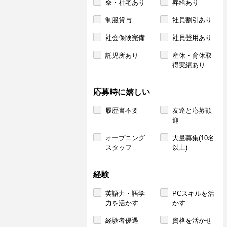
寮・社宅あり
昇給あり
制服貸与
社員割引あり
社会保険完備
社員登用あり
託児所あり
産休・育休取
得実績あり
応募時に嬉しい
履歴書不要
友達と応募歓
迎
オープニング
大量募集(10名
スタッフ
以上)
経験
英語力・語学
PCスキルを活
力を活かす
かす
経験者優遇
資格を活かせ