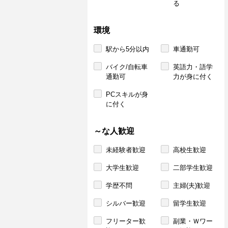
る
環境
駅から5分以内
車通勤可
バイク/自転車
英語力・語学
通勤可
力が身に付く
PCスキルが身
に付く
～な人歓迎
未経験者歓迎
高校生歓迎
大学生歓迎
二部学生歓迎
学歴不問
主婦(夫)歓迎
シルバー歓迎
留学生歓迎
フリーター歓
副業・Ｗワー