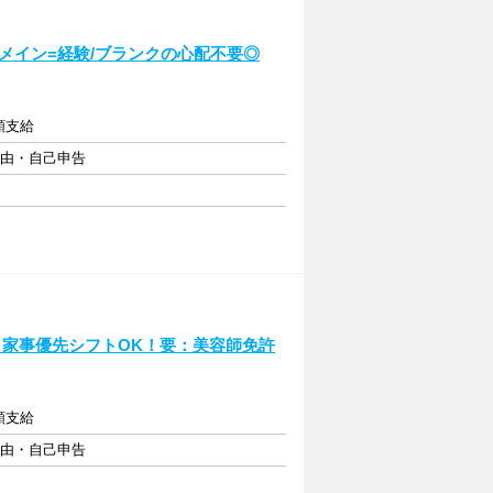
メイン=経験/ブランクの心配不要◎
額支給
自由・自己申告
♪家事優先シフトOK！要：美容師免許
額支給
自由・自己申告