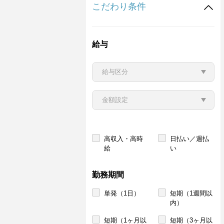
こだわり条件
給与
高収入・高時
日払い／週払
給
い
勤務期間
単発（1日）
短期（1週間以
内）
短期（1ヶ月以
短期（3ヶ月以