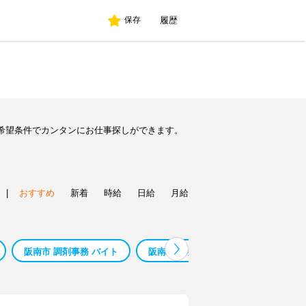
履歴
保存
希望条件でカンタンにお仕事探しができます。
|
おすすめ
新着
時給
日給
月給
阪南市 調剤事務 バイト
阪南市 社会福祉士 バイト
阪南市