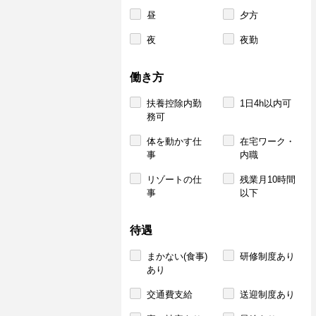
昼
夕方
夜
夜勤
働き方
扶養控除内勤
1日4h以内可
務可
体を動かす仕
在宅ワーク・
事
内職
リゾートの仕
残業月10時間
事
以下
待遇
まかない(食事)
研修制度あり
あり
交通費支給
送迎制度あり