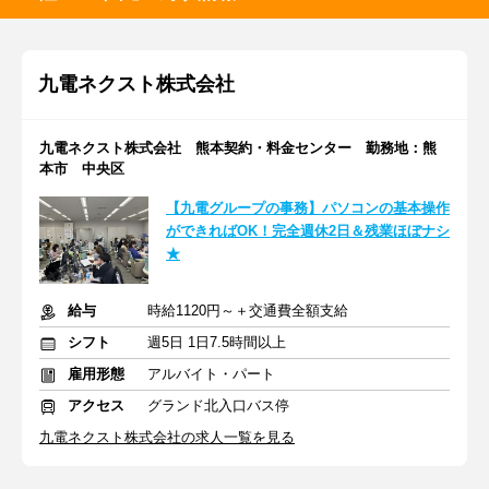
九電ネクスト株式会社
九電ネクスト株式会社 熊本契約・料金センター 勤務地：熊
本市 中央区
【九電グループの事務】パソコンの基本操作
ができればOK！完全週休2日＆残業ほぼナシ
★
給与
時給1120円～＋交通費全額支給
シフト
週5日 1日7.5時間以上
雇用形態
アルバイト・パート
アクセス
グランド北入口バス停
九電ネクスト株式会社の求人一覧を見る