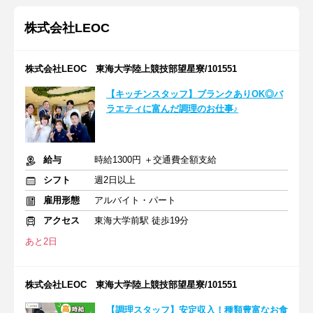
株式会社LEOC
株式会社LEOC 東海大学陸上競技部望星寮/101551
【キッチンスタッフ】ブランクありOK◎バ
ラエティに富んだ調理のお仕事♪
給与
時給1300円 ＋交通費全額支給
シフト
週2日以上
雇用形態
アルバイト・パート
アクセス
東海大学前駅 徒歩19分
あと2日
株式会社LEOC 東海大学陸上競技部望星寮/101551
【調理スタッフ】安定収入！種類豊富なお食