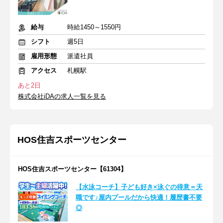
給与
時給1450～1550円
シフト
週5日
雇用形態
派遣社員
アクセス
札幌駅
あと2日
株式会社iDAの求人一覧を見る
HOS住吉スポーツセンター
HOS住吉スポーツセンター【61304】
【水泳コーチ】子ども好き×泳ぐの得意＝天
職です♪屋内プールだから快適！履歴書不要
◎