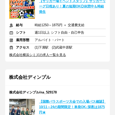
【サッカー場イベントスタッフ】サッカーリ
ーグ日程あり！夏の短期OK◎休憩中も時給
発生
給与
時給1250～1875円 ＋ 交通費支給
シフト
週1日以上 シフト自由・自己申告
雇用形態
アルバイト・パート
アクセス
(1)下溝駅 (2)武蔵中原駅
株式会社横浜シミズの求人一覧を見る
株式会社ディンプル
株式会社ディンプル/na_529178
【国際パラスポーツ大会での入場パス確認】
10/11～24の期間限定！単発OK♪深夜は1875
円★