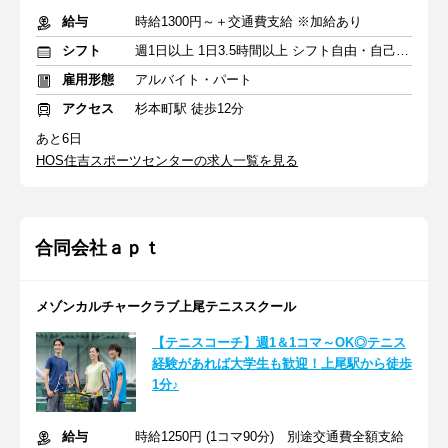
給与
時給1300円～＋交通費支給 ※加給あり
シフト
週1日以上 1日3.5時間以上 シフト自由・自己申告
雇用形態
アルバイト・パート
アクセス
杉本町駅 徒歩12分
あと6日
HOS住吉スポーツセンターの求人一覧を見る
合同会社ａｐｔ
メゾンカルチャークラブ上尾テニススクール
【テニスコーチ】週1＆1コマ～OK◎テニス
経験があれば大学生も歓迎！上尾駅から徒歩
1分♪
給与
時給1250円 (1コマ90分) 別途交通費全額支給