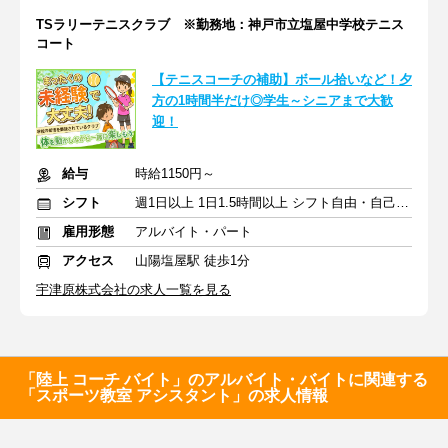
TSラリーテニスクラブ ※勤務地：神戸市立塩屋中学校テニス
コート
【テニスコーチの補助】ボール拾いなど！夕
方の1時間半だけ◎学生～シニアまで大歓
迎！
給与
時給1150円～
シフト
週1日以上 1日1.5時間以上 シフト自由・自己申告
雇用形態
アルバイト・パート
アクセス
山陽塩屋駅 徒歩1分
宇津原株式会社の求人一覧を見る
「陸上 コーチ バイト」のアルバイト・バイトに関連する
「スポーツ教室 アシスタント」の求人情報