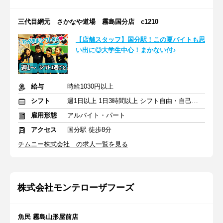
三代目網元 さかなや道場 霧島国分店 c1210
【店舗スタッフ】国分駅！この夏バイトも思
い出に◎大学生中心！まかない付♪
給与
時給1030円以上
シフト
週1日以上 1日3時間以上 シフト自由・自己申告
雇用形態
アルバイト・パート
アクセス
国分駅 徒歩8分
チムニー株式会社 の求人一覧を見る
株式会社モンテローザフーズ
魚民 霧島山形屋前店