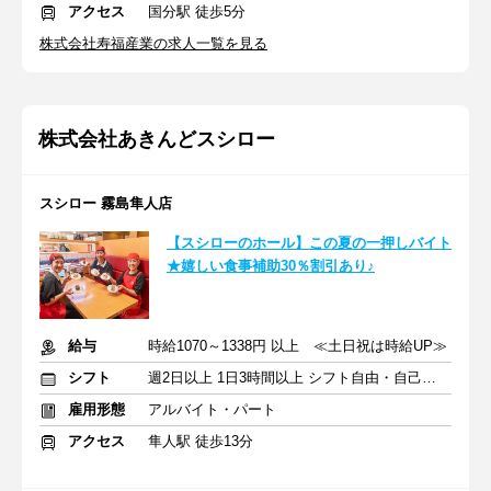
アクセス
国分駅 徒歩5分
株式会社寿福産業の求人一覧を見る
株式会社あきんどスシロー
スシロー 霧島隼人店
【スシローのホール】この夏の一押しバイト
★嬉しい食事補助30％割引あり♪
給与
時給1070～1338円 以上 ≪土日祝は時給UP≫
シフト
週2日以上 1日3時間以上 シフト自由・自己申告
雇用形態
アルバイト・パート
アクセス
隼人駅 徒歩13分