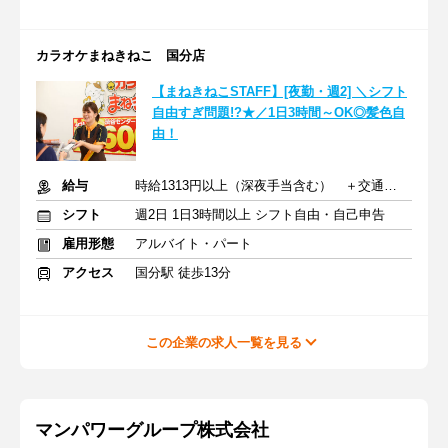
カラオケまねきねこ 国分店
【まねきねこSTAFF】[夜勤・週2] ＼シフト
自由すぎ問題!?★／1日3時間～OK◎髪色自
由！
給与
時給1313円以上（深夜手当含む） ＋交通費支給
シフト
週2日 1日3時間以上 シフト自由・自己申告
雇用形態
アルバイト・パート
アクセス
国分駅 徒歩13分
この企業の求人一覧を見る
マンパワーグループ株式会社