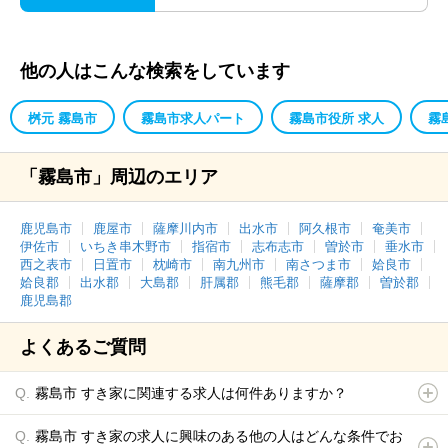
他の人はこんな検索をしています
桝元 霧島市
霧島市求人パート
霧島市役所 求人
霧
「霧島市」周辺のエリア
鹿児島市
鹿屋市
薩摩川内市
出水市
阿久根市
奄美市
伊佐市
いちき串木野市
指宿市
志布志市
曽於市
垂水市
西之表市
日置市
枕崎市
南九州市
南さつま市
姶良市
姶良郡
出水郡
大島郡
肝属郡
熊毛郡
薩摩郡
曽於郡
鹿児島郡
よくあるご質問
霧島市 すき家に関連する求人は何件ありますか？
霧島市 すき家の求人に興味のある他の人はどんな条件でお