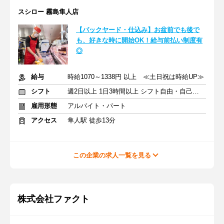
スシロー 霧島隼人店
【バックヤード・仕込み】お盆前でも後で
も、好きな時に開始OK！給与前払い制度有
◎
給与
時給1070～1338円 以上 ≪土日祝は時給UP≫
シフト
週2日以上 1日3時間以上 シフト自由・自己申告
雇用形態
アルバイト・パート
アクセス
隼人駅 徒歩13分
この企業の求人一覧を見る
株式会社ファクト