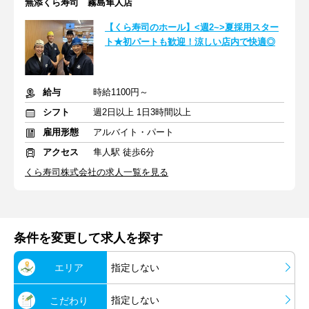
無添くら寿司 霧島隼人店
【くら寿司のホール】<週2~>夏採用スター
ト★初パートも歓迎！涼しい店内で快適◎
給与
時給1100円～
シフト
週2日以上 1日3時間以上
雇用形態
アルバイト・パート
アクセス
隼人駅 徒歩6分
くら寿司株式会社の求人一覧を見る
条件を変更して求人を探す
エリア
指定しない
指定しない
こだわり