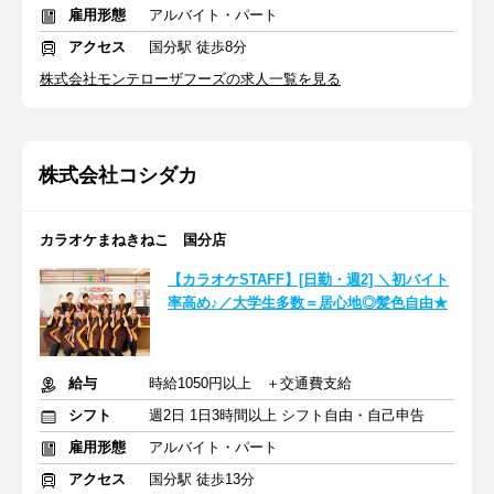
雇用形態
アルバイト・パート
アクセス
国分駅 徒歩8分
株式会社モンテローザフーズの求人一覧を見る
株式会社コシダカ
カラオケまねきねこ 国分店
【カラオケSTAFF】[日勤・週2] ＼初バイト
率高め♪／大学生多数＝居心地◎髪色自由★
給与
時給1050円以上 ＋交通費支給
シフト
週2日 1日3時間以上 シフト自由・自己申告
雇用形態
アルバイト・パート
アクセス
国分駅 徒歩13分