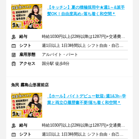
【キッチン】夏の積極採用中★週1～&派手
髪OK！自由度高め♪落ち着く和空間＊
給与
時給1030円以上(22時以降は1287円)+交通費規定内支給
シフト
週1日以上 1日3時間以上 シフト自由・自己申告
雇用形態
アルバイト・パート
アクセス
国分駅 徒歩8分
魚民 霧島山形屋前店
【ホール】バイトデビュー歓迎♪週1&3h~学
業と両立◎履歴書不要!落ち着く和空間＊
給与
時給1030円以上(22時以降は1287円)+交通費規定内支給
シフト
週1日以上 1日3時間以上 シフト自由・自己申告