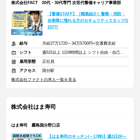
株式会社FACT 20代・30代専門 次世代警備キャリア事業部
【警備STAFF】［職業紹介］警察・消防・
自衛隊に憧れる方のセキュリティスタッフ[1
2577]
給与
月給27万1720～34万5700円+交通費支給
シフト
週5日以上 1日8時間以上 シフト自由・自己申告
雇用形態
正社員
アクセス
国分駅
株式会社ファクトの求人一覧を見る
株式会社はま寿司
はま寿司 霧島国分野口店
【はま寿司のキッチン(～17時)】週2日2H～