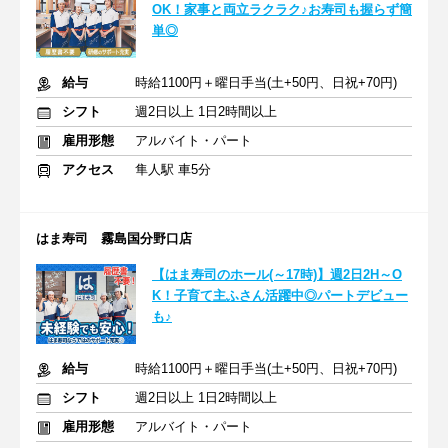
OK！家事と両立ラクラク♪お寿司も握らず簡
単◎
給与
時給1100円＋曜日手当(土+50円、日祝+70円)
シフト
週2日以上 1日2時間以上
雇用形態
アルバイト・パート
アクセス
隼人駅 車5分
はま寿司 霧島国分野口店
【はま寿司のホール(～17時)】週2日2H～O
K！子育て主ふさん活躍中◎パートデビュー
も♪
給与
時給1100円＋曜日手当(土+50円、日祝+70円)
シフト
週2日以上 1日2時間以上
雇用形態
アルバイト・パート