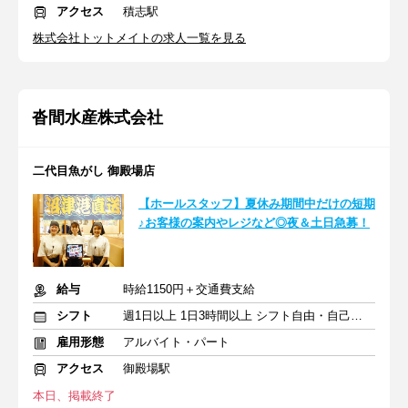
アクセス
積志駅
株式会社トットメイトの求人一覧を見る
沓間水産株式会社
二代目魚がし 御殿場店
【ホールスタッフ】夏休み期間中だけの短期
♪お客様の案内やレジなど◎夜＆土日急募！
給与
時給1150円＋交通費支給
シフト
週1日以上 1日3時間以上 シフト自由・自己申告
雇用形態
アルバイト・パート
アクセス
御殿場駅
本日、掲載終了