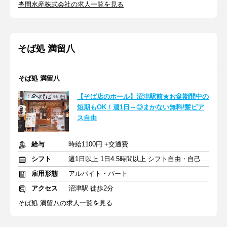
沓間水産株式会社の求人一覧を見る
そば処 満留八
そば処 満留八
【そば店のホール】沼津駅前★お盆期間中の
短期もOK！週1日～◎まかない無料/髪ピア
ス自由
給与
時給1100円 +交通費
シフト
週1日以上 1日4.5時間以上 シフト自由・自己申告
雇用形態
アルバイト・パート
アクセス
沼津駅 徒歩2分
そば処 満留八の求人一覧を見る