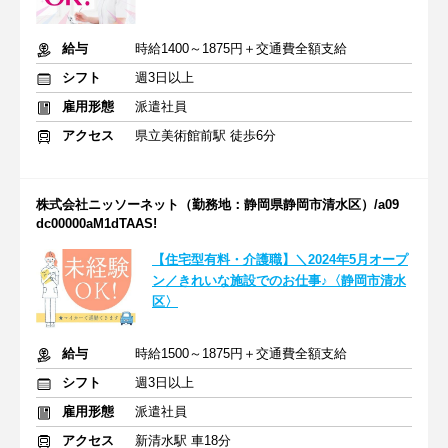
給与
時給1400～1875円＋交通費全額支給
シフト
週3日以上
雇用形態
派遣社員
アクセス
県立美術館前駅 徒歩6分
株式会社ニッソーネット（勤務地：静岡県静岡市清水区）/a09
dc00000aM1dTAAS!
【住宅型有料・介護職】＼2024年5月オープ
ン／きれいな施設でのお仕事♪〈静岡市清水
区〉
給与
時給1500～1875円＋交通費全額支給
シフト
週3日以上
雇用形態
派遣社員
アクセス
新清水駅 車18分