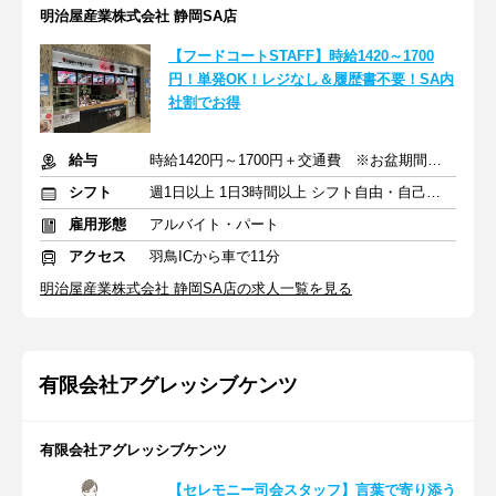
明治屋産業株式会社 静岡SA店
【フードコートSTAFF】時給1420～1700
円！単発OK！レジなし＆履歴書不要！SA内
社割でお得
給与
時給1420円～1700円＋交通費 ※お盆期間外は1220円～1500円
シフト
週1日以上 1日3時間以上 シフト自由・自己申告
雇用形態
アルバイト・パート
アクセス
羽鳥ICから車で11分
明治屋産業株式会社 静岡SA店の求人一覧を見る
有限会社アグレッシブケンツ
有限会社アグレッシブケンツ
【セレモニー司会スタッフ】言葉で寄り添う