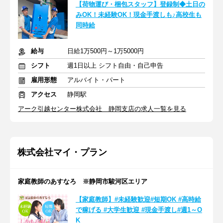
【荷物運び・梱包スタッフ】登録制◆土日の
みOK！未経験OK！現金手渡しも♪高校生も
同時給
給与
日給1万500円～1万5000円
シフト
週1日以上 シフト自由・自己申告
雇用形態
アルバイト・パート
アクセス
静岡駅
アーク引越センター株式会社 静岡支店の求人一覧を見る
株式会社マイ・プラン
家庭教師のあすなろ ※静岡市駿河区エリア
【家庭教師】#未経験歓迎#短期OK #高時給
で稼げる #大学生歓迎 #現金手渡し#週1～O
K