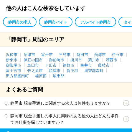
他の人はこんな検索をしています
静岡市の求人
静岡市バイト
アルバイト静岡市
タイ
「静岡市」周辺のエリア
浜松市
沼津市
富士市
三島市
磐田市
熱海市
伊豆市
伊東市
伊豆の国市
御前崎市
掛川市
菊川市
湖西市
御殿場市
島田市
下田市
裾野市
袋井市
藤枝市
富士宮市
牧之原市
焼津市
賀茂郡
周智郡森町
田方郡函南町
榛原郡
駿東郡
よくあるご質問
静岡市 現金手渡しに関連する求人は何件ありますか？
静岡市 現金手渡しの求人に興味のある他の人はどんな条件
でお仕事を探していますか？