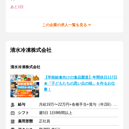
あと1日
この企業の求人一覧を見る
清水冷凍株式会社
清水冷凍株式会社
【学校給食向けの食品製造】年間休日117日
★「子どもたちの思い出の味」を作るお仕
事！
給与
月給19万〜22万円+各種手当+賞与（年2回）+交通費規定支給
シフト
週5日 1日8時間以上
雇用形態
正社員