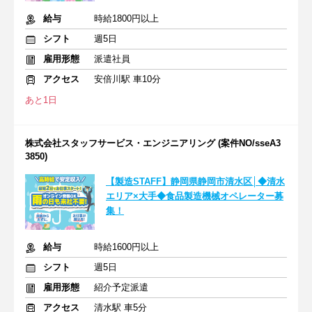
給与
時給1800円以上
シフト
週5日
雇用形態
派遣社員
アクセス
安倍川駅 車10分
あと1日
株式会社スタッフサービス・エンジニアリング (案件NO/sseA3
3850)
【製造STAFF】静岡県静岡市清水区│◆清水
エリア×大手◆食品製造機械オペレーター募
集！
給与
時給1600円以上
シフト
週5日
雇用形態
紹介予定派遣
アクセス
清水駅 車5分