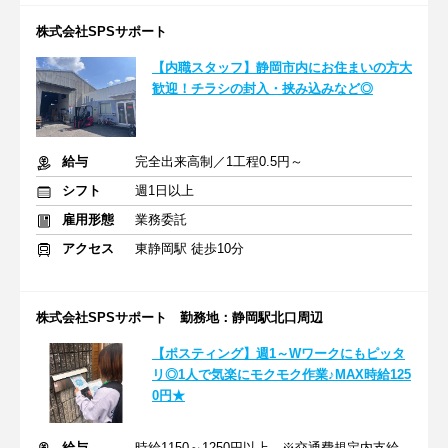
株式会社SPSサポート
【内職スタッフ】静岡市内にお住まいの方大
歓迎！チラシの封入・挟み込みなど◎
給与
完全出来高制／1工程0.5円～
シフト
週1日以上
雇用形態
業務委託
アクセス
東静岡駅 徒歩10分
株式会社SPSサポート 勤務地：静岡駅北口周辺
【ポスティング】週1～Wワークにもピッタ
リ◎1人で気楽にモクモク作業♪MAX時給125
0円★
給与
時給1150～1250円以上 ※交通費規定内支給