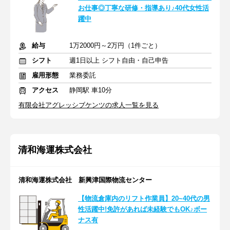
お仕事◎丁寧な研修・指導あり♪40代女性活
躍中
給与
1万2000円～2万円（1件ごと）
シフト
週1日以上 シフト自由・自己申告
雇用形態
業務委託
アクセス
静岡駅 車10分
有限会社アグレッシブケンツの求人一覧を見る
清和海運株式会社
清和海運株式会社 新興津国際物流センター
【物流倉庫内のリフト作業員】20~40代の男
性活躍中!免許があれば未経験でもOK♪ボー
ナス有