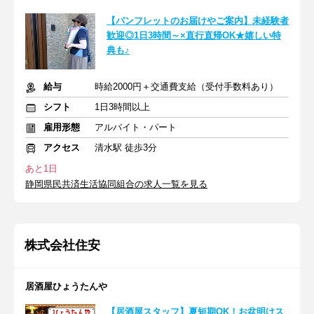
【パンフレットのお届けやご案内】未経験者
歓迎◎1日3時間～×直行直帰OK★嬉しい特
典も♪
給与
時給2000円＋交通費支給（受付手数料あり）
シフト
1日3時間以上
雇用形態
アルバイト・パート
アクセス
清水駅 徒歩3分
あと1日
静岡県民共済生活協同組合の求人一覧を見る
株式会社住安
居酒屋ひょうたんや
【居酒屋スタッフ】夏短期OK！お盆明けス