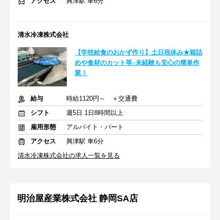
アクセス
興津駅 車6分
清水冷凍株式会社
【学校給食のおかず作り】土日祝休み★箱詰
めや食材のカット等♪未経験も安心の簡単作
業！
給与
時給1120円～ ＋交通費
シフト
週5日 1日8時間以上
雇用形態
アルバイト・パート
アクセス
興津駅 車6分
清水冷凍株式会社の求人一覧を見る
明治屋産業株式会社 静岡SA店