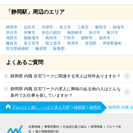
「静岡駅」周辺のエリア
静岡市
浜松市
沼津市
富士市
三島市
磐田市
熱海市
伊豆市
伊東市
伊豆の国市
御前崎市
掛川市
菊川市
湖西市
御殿場市
島田市
下田市
裾野市
袋井市
藤枝市
富士宮市
牧之原市
焼津市
賀茂郡
周智郡森町
田方郡函南町
榛原郡
駿東郡
よくあるご質問
静岡県 内職 在宅ワークに関連する求人は何件ありますか？
静岡県 内職 在宅ワークの求人に興味のある他の人はどんな
条件でお仕事を探していますか？
アルバイト探し・バイト求人TOP
静岡県
静岡市
静岡県 内職
企業情報
事業所案内
社会的な取り組み
採用情報
グループ会
社
個人情報保護方針