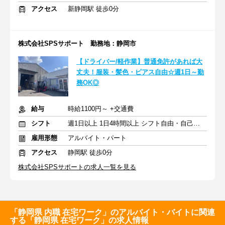
アクセス
新静岡駅 徒歩0分
株式会社SPSサポート 勤務地：静岡市
【ドライバー/軽作業】普通免許があれば大
丈夫！服装・髪色・ピアス自由☆週1日～勤
務OK◎
給与
時給1100円～ +交通費
シフト
週1日以上 1日4時間以上 シフト自由・自己申告
雇用形態
アルバイト・パート
アクセス
静岡駅 徒歩0分
株式会社SPSサポートの求人一覧を見る
「静岡県 内職 在宅ワーク」のアルバイト・バイトに関連
する「静岡県 在宅ワーク」の求人情報