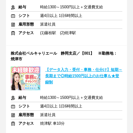
給与
時給1300～1500円以上＋交通費支給
シフト
週4日以上 1日6時間以上
雇用形態
派遣社員
アクセス
(1)藤枝駅 (2)焼津駅
株式会社ベルキャリエール 静岡支店／【001】 ※勤務地：
焼津市
【データ入力・受付・事務・仕分け】短期～
長期まで◎時給1500円以上のお仕事も★登
録制
給与
時給1300～1500円以上＋交通費支給
シフト
週4日以上 1日6時間以上
雇用形態
派遣社員
アクセス
焼津駅 車10分