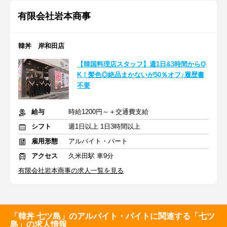
有限会社岩本商事
韓丼 岸和田店
【韓国料理店スタッフ】週1日&3時間からO
K！髪色◎絶品まかないが50％オフ♪履歴書
不要
給与
時給1200円～＋交通費支給
シフト
週1日以上 1日3時間以上
雇用形態
アルバイト・パート
アクセス
久米田駅 車9分
有限会社岩本商事の求人一覧を見る
「韓丼 七ツ島」のアルバイト・バイトに関連する「七ツ
島」の求人情報