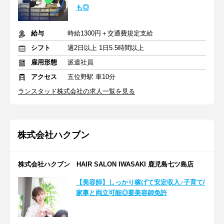
も◎
給与
時給1300円＋交通費規定支給
シフト
週2日以上 1日5.5時間以上
雇用形態
派遣社員
アクセス
五位野駅 車10分
ランスタッド株式会社の求人一覧を見る
株式会社ハクブン
株式会社ハクブン HAIR SALON IWASAKI 鹿児島七ツ島店
【美容師】しっかり稼げて安定収入♪子育て/
家事と両立可能◎要美容師免許