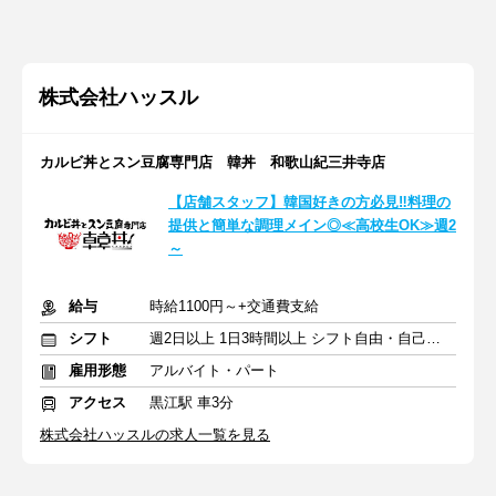
株式会社ハッスル
カルビ丼とスン豆腐専門店 韓丼 和歌山紀三井寺店
【店舗スタッフ】韓国好きの方必見‼料理の
提供と簡単な調理メイン◎≪高校生OK≫週2
～
給与
時給1100円～+交通費支給
シフト
週2日以上 1日3時間以上 シフト自由・自己申告
雇用形態
アルバイト・パート
アクセス
黒江駅 車3分
株式会社ハッスルの求人一覧を見る