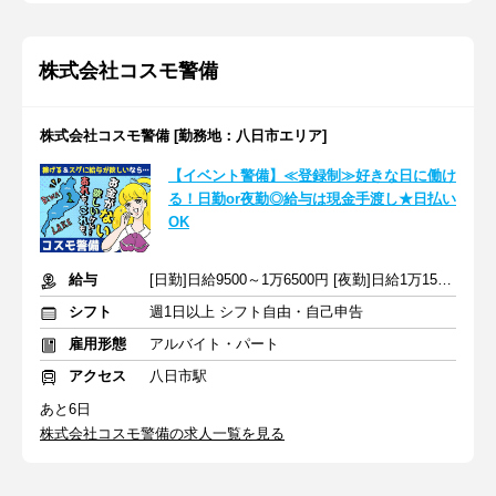
株式会社コスモ警備
株式会社コスモ警備 [勤務地：八日市エリア]
【イベント警備】≪登録制≫好きな日に働け
る！日勤or夜勤◎給与は現金手渡し★日払い
OK
給与
[日勤]日給9500～1万6500円 [夜勤]日給1万1500～1万9500円
シフト
週1日以上 シフト自由・自己申告
雇用形態
アルバイト・パート
アクセス
八日市駅
あと6日
株式会社コスモ警備の求人一覧を見る