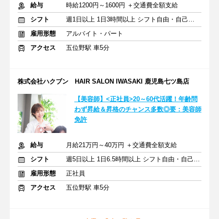
給与
時給1200円～1600円 ＋交通費全額支給
シフト
週1日以上 1日3時間以上 シフト自由・自己申告
雇用形態
アルバイト・パート
アクセス
五位野駅 車5分
株式会社ハクブン HAIR SALON IWASAKI 鹿児島七ツ島店
【美容師】<正社員>20～60代活躍！年齢問
わず昇給＆昇格のチャンス多数◎要：美容師
免許
給与
月給21万円～40万円 ＋交通費全額支給
シフト
週5日以上 1日6.5時間以上 シフト自由・自己申告
雇用形態
正社員
アクセス
五位野駅 車5分