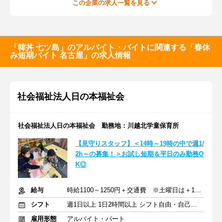
この企業の求人一覧を見る
「韓丼 七ツ島」のアルバイト・バイトに関連する「春休
み短期バイト 名古屋」の求人情報
社会福祉法人日の本福祉会
社会福祉法人日の本福祉会 勤務地：川越北学童保育所
【見守りスタッフ】＜14時～19時の中で週1/
2h～の募集！＞お試し短期＆平日のみ勤務O
K◎
給与
時給1100～1250円＋交通費 ※土曜日は＋100円アップ
シフト
週1日以上 1日2時間以上 シフト自由・自己申告
雇用形態
アルバイト・パート