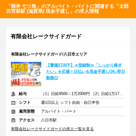
「韓丼 七ツ島」のアルバイト・バイトに関連する「太郎
坊宮前駅 (滋賀県) 現金手渡し」の求人情報
有限会社レークサイドガード
有限会社レークサイドガード/八日市エリア
【警備STAFF】≪登録制≫「しっかり稼ぎ
たい」を応援！日払い＆現金手渡しOK♪即日
勤務◎
給与
［1］日給9500～1万2000円 ［2］日給1万1750～1万4375円＋交通費
シフト
週1日以上 シフト自由・自己申告
雇用形態
アルバイト・パート
アクセス
八日市駅
有限会社レークサイドガードの求人一覧を見る