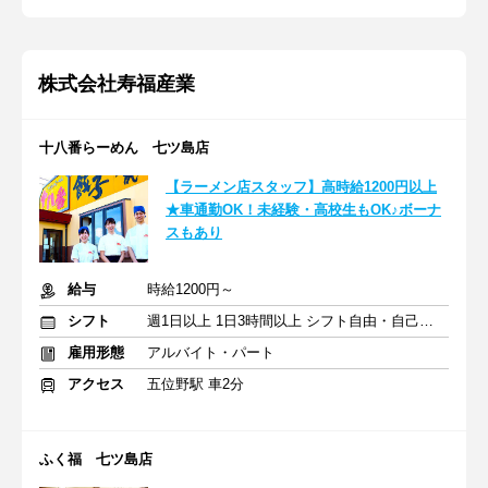
株式会社寿福産業
十八番らーめん 七ツ島店
【ラーメン店スタッフ】高時給1200円以上
★車通勤OK！未経験・高校生もOK♪ボーナ
スもあり
給与
時給1200円～
シフト
週1日以上 1日3時間以上 シフト自由・自己申告
雇用形態
アルバイト・パート
アクセス
五位野駅 車2分
ふく福 七ツ島店