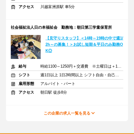
アクセス
川越富洲原駅 車5分
社会福祉法人日の本福祉会 勤務地：朝日第三学童保育所
【見守りスタッフ】＜14時～19時の中で週1/
2h～の募集！＞お試し短期＆平日のみ勤務O
K◎
給与
時給1100～1250円＋交通費 ※土曜日は＋100円アップ
シフト
週1日以上 1日2時間以上 シフト自由・自己申告
雇用形態
アルバイト・パート
アクセス
朝日駅 徒歩8分
この企業の求人一覧を見る