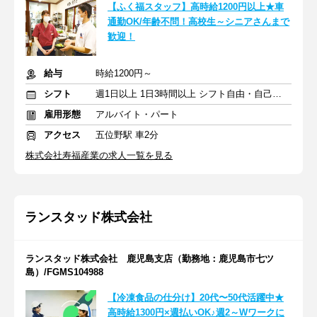
【ふく福スタッフ】高時給1200円以上★車
通勤OK/年齢不問！高校生～シニアさんまで
歓迎！
給与
時給1200円～
シフト
週1日以上 1日3時間以上 シフト自由・自己申告
雇用形態
アルバイト・パート
アクセス
五位野駅 車2分
株式会社寿福産業の求人一覧を見る
ランスタッド株式会社
ランスタッド株式会社 鹿児島支店（勤務地：鹿児島市七ツ
島）/FGMS104988
【冷凍食品の仕分け】20代〜50代活躍中★
高時給1300円×週払いOK♪週2～Wワークに