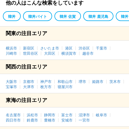
他の人はこんな検索をしています
韓丼
韓丼バイト
韓丼 佐賀
韓丼 鹿児島
韓丼
関東の注目エリア
横浜市
新宿区
さいたま市
港区
渋谷区
千葉市
川崎市
世田谷区
大田区
横須賀市
越谷市
関西の注目エリア
大阪市
京都市
神戸市
和歌山市
堺市
姫路市
茨木市
宝塚市
大津市
枚方市
寝屋川市
東海の注目エリア
名古屋市
浜松市
静岡市
富士市
沼津市
岐阜市
四日市市
鈴鹿市
豊橋市
安城市
一宮市