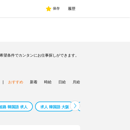
履歴
保存
ど希望条件でカンタンにお仕事探しができます。
|
おすすめ
新着
時給
日給
月給
姫路 韓国語 求人
求人 韓国語 大阪
韓国語 教師 求人
韓国