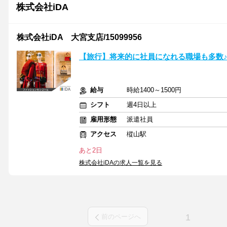
株式会社iDA
株式会社iDA 大宮支店/15099956
【旅行】将来的に社員になれる職場も多数
給与
時給1400～1500円
シフト
週4日以上
雇用形態
派遣社員
アクセス
樅山駅
あと2日
株式会社iDAの求人一覧を見る
1
前のページへ