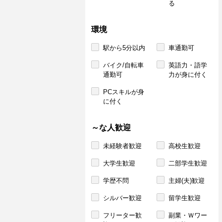
る
環境
駅から5分以内
車通勤可
バイク/自転車
英語力・語学
通勤可
力が身に付く
PCスキルが身
に付く
～な人歓迎
未経験者歓迎
高校生歓迎
大学生歓迎
二部学生歓迎
学歴不問
主婦(夫)歓迎
シルバー歓迎
留学生歓迎
フリーター歓
副業・Ｗワー