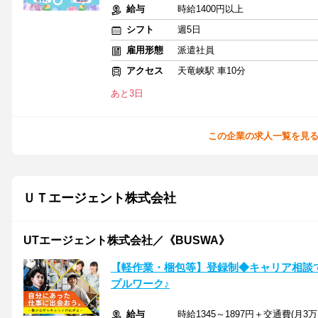
給与
時給1400円以上
シフト
週5日
雇用形態
派遣社員
アクセス
天竜峡駅 車10分
あと3日
この企業の求人一覧を見
ＵＴエージェント株式会社
UTエージェント株式会社／《BUSWA》
【軽作業・梱包等】登録制◆キャリア相談
プルワーク♪
給与
時給1345～1897円＋交通費(月