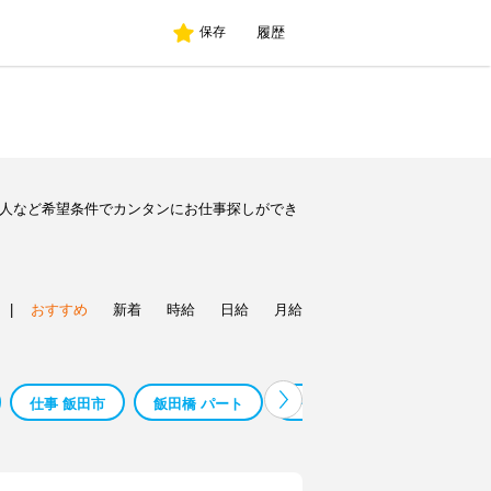
履歴
保存
求人など希望条件でカンタンにお仕事探しができ
|
おすすめ
新着
時給
日給
月給
仕事 飯田市
飯田橋 パート
チョンギワ 飯田橋
ブル