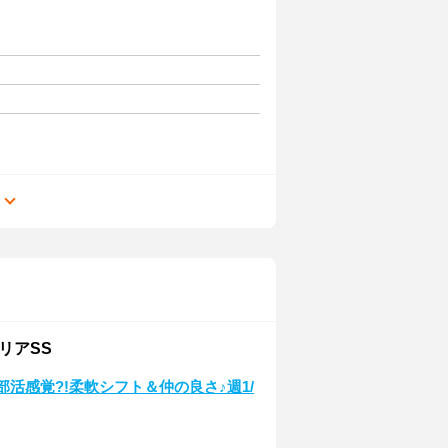
る
リアSS
部活感覚?!柔軟シフト＆仲の良さ♪週1/