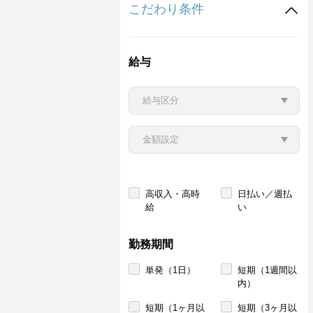
こだわり条件
給与
高収入・高時
日払い／週払
給
い
勤務期間
単発（1日）
短期（1週間以
内）
短期（1ヶ月以
短期（3ヶ月以