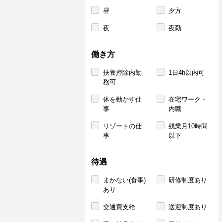
昼
夕方
夜
夜勤
働き方
扶養控除内勤
1日4h以内可
務可
体を動かす仕
在宅ワーク・
事
内職
リゾートの仕
残業月10時間
事
以下
待遇
まかない(食事)
研修制度あり
あり
交通費支給
送迎制度あり