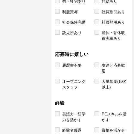
寮・社宅あり
昇給あり
制服貸与
社員割引あり
社会保険完備
社員登用あり
託児所あり
産休・育休取
得実績あり
応募時に嬉しい
履歴書不要
友達と応募歓
迎
オープニング
大量募集(10名
スタッフ
以上)
経験
英語力・語学
PCスキルを活
力を活かす
かす
経験者優遇
資格を活かせ