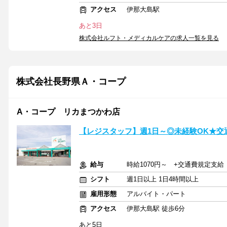
アクセス
伊那大島駅
あと3日
株式会社ルフト・メディカルケアの求人一覧を見る
株式会社長野県Ａ・コープ
A・コープ リカまつかわ店
【レジスタッフ】週1日～◎未経験OK★交
給与
時給1070円～ +交通費規定支給
シフト
週1日以上 1日4時間以上
雇用形態
アルバイト・パート
アクセス
伊那大島駅 徒歩6分
あと5日