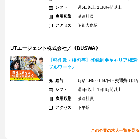
シフト
週5日以上 1日8時間以上
雇用形態
派遣社員
アクセス
伊那大島駅
UTエージェント株式会社／《BUSWA》
【軽作業・梱包等】登録制◆キャリア相談
プルワーク♪
給与
時給1345～1897円＋交通費(月
シフト
週5日以上 1日8時間以上
雇用形態
派遣社員
アクセス
下平駅
この企業の求人一覧を見