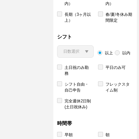
内）
内）
長期（3ヶ月以
春/夏/冬休み期
上）
間限定
シフト
以上
以内
土日祝のみ勤
平日のみ可
務
シフト自由・
フレックスタ
自己申告
イム制
完全週休2日制
(土日祝休み)
時間帯
早朝
朝