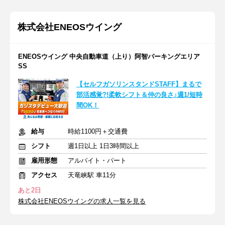
株式会社ENEOSウイング
ENEOSウイング 中央自動車道（上り）阿智パーキングエリア
SS
【セルフガソリンスタンドSTAFF】まるで
部活感覚?!柔軟シフト＆仲の良さ♪週1/短時
間OK！
給与
時給1100円＋交通費
シフト
週1日以上 1日3時間以上
雇用形態
アルバイト・パート
アクセス
天竜峡駅 車11分
あと2日
株式会社ENEOSウイングの求人一覧を見る