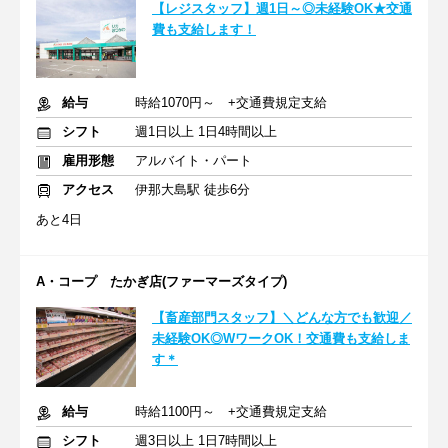
【レジスタッフ】週1日～◎未経験OK★交通
費も支給します！
給与
時給1070円～ +交通費規定支給
シフト
週1日以上 1日4時間以上
雇用形態
アルバイト・パート
アクセス
伊那大島駅 徒歩6分
あと4日
A・コープ たかぎ店(ファーマーズタイプ)
【畜産部門スタッフ】＼どんな方でも歓迎／
未経験OK◎WワークOK！交通費も支給しま
す＊
給与
時給1100円～ +交通費規定支給
シフト
週3日以上 1日7時間以上