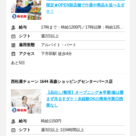
限定★OPEN前店舗で什器や商品を並べるダ
ケ！
給与
17時まで：時給1200円／17時以降：時給1250円
シフト
週2日以上
雇用形態
アルバイト・パート
アクセス
下市田駅 徒歩4分
あと5日
西松屋チェーン 1644 高森ショッピングセンターパース店
【品出し/整理】オープニング★早番|服は畳
まず吊るすダケ！未経験OKの簡単作業◎残
業なし
給与
時給1150円
シフト
週3日以上 1日6時間以上