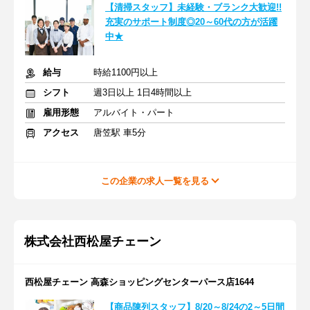
【清掃スタッフ】未経験・ブランク大歓迎!!
充実のサポート制度◎20～60代の方が活躍
中★
給与
時給1100円以上
シフト
週3日以上 1日4時間以上
雇用形態
アルバイト・パート
アクセス
唐笠駅 車5分
この企業の求人一覧を見る
株式会社西松屋チェーン
西松屋チェーン 高森ショッピングセンターパース店1644
【商品陳列スタッフ】8/20～8/24の2～5日間