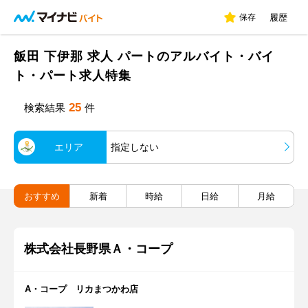
保存
履歴
飯田 下伊那 求人 パートのアルバイト・バイ
ト・パート求人特集
25
検索結果
件
エリア
指定しない
おすすめ
新着
時給
日給
月給
株式会社長野県Ａ・コープ
A・コープ リカまつかわ店