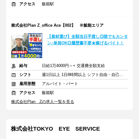
アクセス
飯能駅
株式会社Plan Z_office Ace【002】 ※飯能エリア
【資材運び】全額当日手渡し◎誰でもカンタ
ン♪単発OK◎履歴書不要★稼げるバイト！
給与
日給1万4000円～+ 交通費全額支給
シフト
週1日以上 1日8時間以上 シフト自由・自己申告
雇用形態
アルバイト・パート
アクセス
飯能駅
株式会社Plan Zの求人一覧を見る
株式会社TOKYO EYE SERVICE