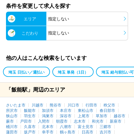
条件を変更して求人を探す
エリア
指定しない
指定しない
こだわり
他の人はこんな検索をしています
埼玉 日払い／週払い
埼玉 単発（1日）
埼玉 給与前払い可
「飯能駅」周辺のエリア
さいたま市
川越市
熊谷市
川口市
行田市
秩父市
所沢市
飯能市
加須市
本庄市
東松山市
春日部市
狭山市
羽生市
鴻巣市
深谷市
上尾市
草加市
越谷市
蕨市
戸田市
入間市
朝霞市
志木市
和光市
新座市
桶川市
久喜市
北本市
八潮市
富士見市
三郷市
蓮田市
坂戸市
幸手市
鶴ヶ島市
日高市
吉川市