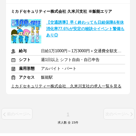
ミカドセキュリティー株式会社 久米川支社 ※飯能エリア
【交通誘導】早く終わっても日給保障&有休
消化率77.6%が安定の秘訣☆イベント警備も
あり◎
給与
日給1万1000円～1万3000円＋交通費全額支給(規定あり)
シフト
週1日以上 シフト自由・自己申告
雇用形態
アルバイト・パート
アクセス
飯能駅
ミカドセキュリティー株式会社 久米川支社の求人一覧を見る
1
前のページへ
次のページへ
求人数 全
15
件