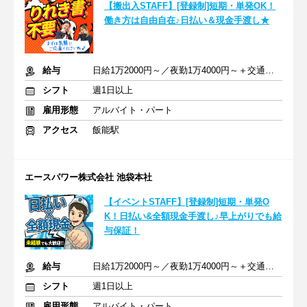
【搬出入STAFF】[登録制]短期・単発OK！
働き方は自由自在♪日払い＆現金手渡し★
給与
日給1万2000円～／夜勤1万4000円～＋交通費＋各種手当
シフト
週1日以上
雇用形態
アルバイト・パート
アクセス
飯能駅
エースパワー株式会社 池袋本社
【イベントSTAFF】[登録制]短期・単発O
K！日払い&全額現金手渡し♪早上がりでも給
与保証！
給与
日給1万2000円～／夜勤1万4000円～＋交通費＋各種手当
シフト
週1日以上
雇用形態
アルバイト・パート