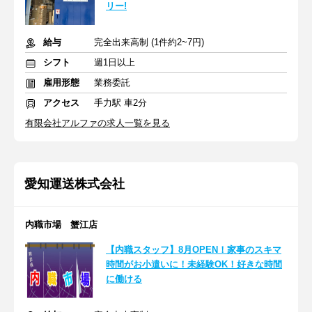
リー!
給与
完全出来高制 (1件約2~7円)
シフト
週1日以上
雇用形態
業務委託
アクセス
手力駅 車2分
有限会社アルファの求人一覧を見る
愛知運送株式会社
内職市場 蟹江店
【内職スタッフ】8月OPEN！家事のスキマ
時間がお小遣いに！未経験OK！好きな時間
に働ける