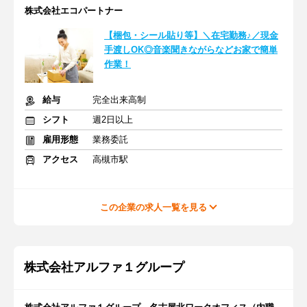
株式会社エコパートナー
【梱包・シール貼り等】＼在宅勤務♪／現金
手渡しOK◎音楽聞きながらなどお家で簡単
作業！
給与
完全出来高制
シフト
週2日以上
雇用形態
業務委託
アクセス
高槻市駅
この企業の求人一覧を見る
株式会社アルファ１グループ