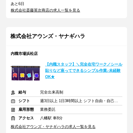
あと6日
株式会社斎藤英次商店の求人一覧を見る
株式会社アウンズ・ヤナギハラ
内職市場浜松店
【内職スタッフ】＼完全在宅ワーク／シール
貼りなど座ってできるシンプル作業♪未経験
OK★
給与
完全出来高制
シフト
週3日以上 1日3時間以上 シフト自由・自己申告
雇用形態
業務委託
アクセス
八幡駅 車8分
株式会社アウンズ・ヤナギハラの求人一覧を見る