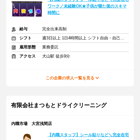
ワーク／未経験OK★子供が寝た後のスキマ
時間に
給与
完全出来高制
シフト
週3日以上 1日4時間以上 シフト自由・自己申告
雇用形態
業務委託
アクセス
犬山駅 徒歩9分
この企業の求人一覧を見る
有限会社まつもとドライクリーニング
内職市場 大宮浅間店
【内職スタッフ】シール貼りなど＼完全在宅