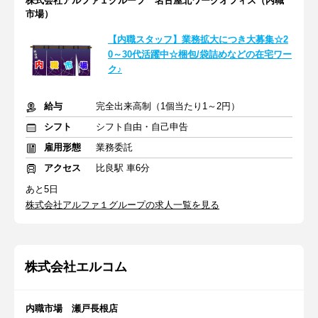
株式会社アルファ１グループ 名古屋北ワークオフィス（内職
市場）
【内職スタッフ】業務拡大につき大募集☆2
0～30代活躍中☆梱包/袋詰めなどの在宅ワー
ク♪
給与
完全出来高制（1個当たり1～2円）
シフト
シフト自由・自己申告
雇用形態
業務委託
アクセス
比良駅 車6分
あと5日
株式会社アルファ１グループの求人一覧を見る
株式会社エルコム
内職市場 瀬戸長根店