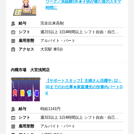
ワーク／未経験OK★子供が寝た後のスキマ
時間に
給与
完全出来高制
シフト
週2日以上 1日4時間以上 シフト自由・自己申告
雇用形態
アルバイト・パート
アクセス
大宮駅 車5分
内職市場 大宮浅間店
【サポートスタッフ】主婦さん活躍中♪12：
00までのお仕事★家庭優先の扶養内パートO
K
給与
時給1141円
シフト
週3日以上 1日4時間以上 シフト自由・自己申告
雇用形態
アルバイト・パート