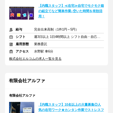
【内職スタッフ】≪在宅≫自宅でモクモク箱
の組立てなど簡単作業♪空いた時間を有効活
用！
給与
完全出来高制（1件1円～5円）
シフト
週3日以上 1日4時間以上 シフト自由・自己申告
雇用形態
業務委託
アクセス
水野駅 車6分
株式会社エルコムの求人一覧を見る
有限会社アルファ
有限会社アルファ
【内職スタッフ】10名以上の大量募集◎人
気の在宅ワーク★カンタン作業でストレスフ