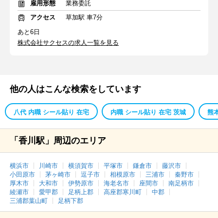
雇用形態
業務委託
アクセス
草加駅 車7分
あと6日
株式会社サクセスの求人一覧を見る
他の人はこんな検索をしています
八代 内職 シール貼り 在宅
内職 シール貼り 在宅 茨城
熊
「香川駅」周辺のエリア
横浜市
川崎市
横須賀市
平塚市
鎌倉市
藤沢市
小田原市
茅ヶ崎市
逗子市
相模原市
三浦市
秦野市
厚木市
大和市
伊勢原市
海老名市
座間市
南足柄市
綾瀬市
愛甲郡
足柄上郡
高座郡寒川町
中郡
三浦郡葉山町
足柄下郡