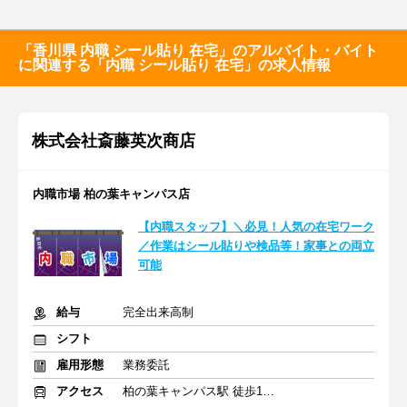
「香川県 内職 シール貼り 在宅」のアルバイト・バイト
に関連する「内職 シール貼り 在宅」の求人情報
株式会社斎藤英次商店
内職市場 柏の葉キャンパス店
【内職スタッフ】＼必見！人気の在宅ワーク
／作業はシール貼りや検品等！家事との両立
可能
給与
完全出来高制
シフト
雇用形態
業務委託
アクセス
柏の葉キャンパス駅 徒歩10分