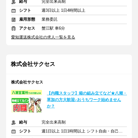
給与
完全出来高制
シフト
週3日以上 1日4時間以上
雇用形態
業務委託
アクセス
蟹江駅 車6分
愛知運送株式会社の求人一覧を見る
株式会社サクセス
株式会社サクセス
【内職スタッフ】箱の組み立てなど★八潮・
草加の方大歓迎♪おうちワーク始めません
か？
給与
完全出来高制
シフト
週1日以上 1日1時間以上 シフト自由・自己申告