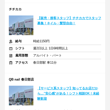
チチカカ
【販売・接客スタッフ】チチカカでスタッフ
募集！ネイル・髪型自由！
給与
時給1150円
シフト
週2日以上 1日6時間以上
雇用形態
アルバイト・パート
アクセス
春日部駅 車11分
QB nail 春日部店
【サービス系スタッフ】知ってるお店だか
ら…"安心感"がある！シフト相談OK！未経
験歓迎