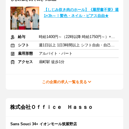
【しじみ炊き肉のホール】《履歴書不要》週
1×3h～！髪色・ネイル・ピアス自由★
給与
時給1400円～（22時以降:時給1750円～）+交通費
シフト
週1日以上 1日3時間以上 シフト自由・自己申告
雇用形態
アルバイト・パート
アクセス
扇町駅 徒歩1分
この企業の求人一覧を見る
株式会社Ｏｆｆｉｃｅ Ｈａｓｓｏ
Sans Souci 34+ イオンモール筑紫野店