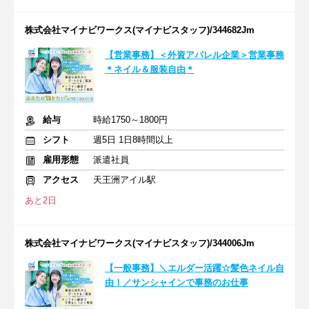
株式会社マイナビワークス(マイナビスタッフ)/344682Jm
【営業事務】＜外資アパレル企業＞営業事務
＊ネイル＆服装自由＊
給与
時給1750～1800円
シフト
週5日 1日8時間以上
雇用形態
派遣社員
アクセス
天王洲アイル駅
あと2日
株式会社マイナビワークス(マイナビスタッフ)/344006Jm
【一般事務】＼エルダー活躍☆髪色ネイル自
由！／サンシャインで事務のお仕事