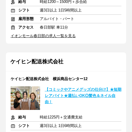
給与
時給1200～1500円＋歩合給
シフト
週3日以上 1日5時間以上
雇用形態
アルバイト・パート
アクセス
春日部駅 車11分
イオンモール春日部の求人一覧を見る
ケイヒン配送株式会社
ケイヒン配送株式会社 横浜商品センター12
【コミックやアニメグッズの仕分け】★短期
レアバイト★週払いOK◎髪色＆ネイル自
由！
給与
時給1225円＋交通費支給
シフト
週3日以上 1日6時間以上