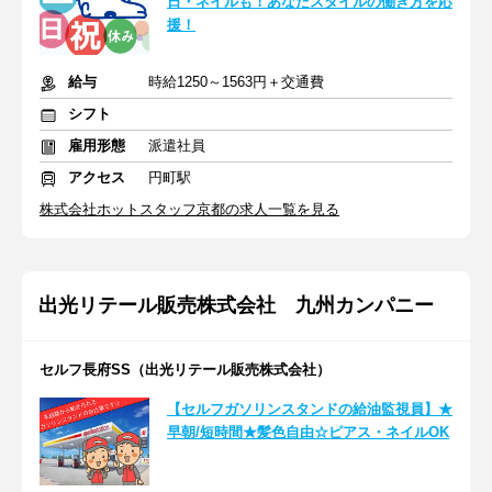
日・ネイルも！あなたスタイルの働き方を応
援！
給与
時給1250～1563円＋交通費
シフト
雇用形態
派遣社員
アクセス
円町駅
株式会社ホットスタッフ京都の求人一覧を見る
出光リテール販売株式会社 九州カンパニー
セルフ長府SS（出光リテール販売株式会社）
【セルフガソリンスタンドの給油監視員】★
早朝/短時間★髪色自由☆ピアス・ネイルOK