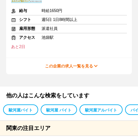
給与
時給1650円
シフト
週5日 1日8時間以上
雇用形態
派遣社員
アクセス
池袋駅
あと2日
この企業の求人一覧を見る
他の人はこんな検索をしています
駿河屋バイト
駿河屋 バイト
駿河屋アルバイト
バ
関東の注目エリア