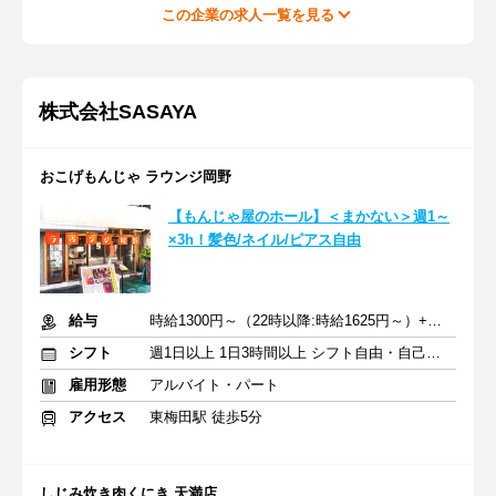
この企業の求人一覧を見る
株式会社SASAYA
おこげもんじゃ ラウンジ岡野
【もんじゃ屋のホール】＜まかない＞週1～
×3h！髪色/ネイル/ピアス自由
給与
時給1300円～（22時以降:時給1625円～）+交通費
シフト
週1日以上 1日3時間以上 シフト自由・自己申告
雇用形態
アルバイト・パート
アクセス
東梅田駅 徒歩5分
しじみ炊き肉くにき 天満店