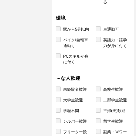
る
環境
駅から5分以内
車通勤可
バイク/自転車
英語力・語学
通勤可
力が身に付く
PCスキルが身
に付く
～な人歓迎
未経験者歓迎
高校生歓迎
大学生歓迎
二部学生歓迎
学歴不問
主婦(夫)歓迎
シルバー歓迎
留学生歓迎
フリーター歓
副業・Ｗワー