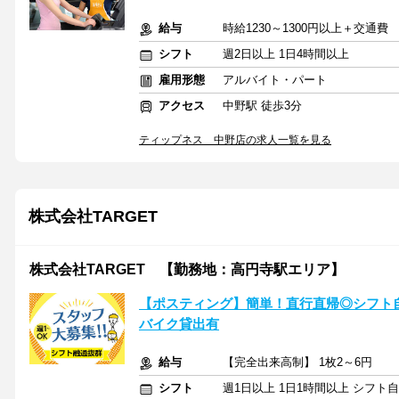
給与
時給1230～1300円以上＋交通費
シフト
週2日以上 1日4時間以上
雇用形態
アルバイト・パート
アクセス
中野駅 徒歩3分
ティップネス 中野店の求人一覧を見る
株式会社TARGET
株式会社TARGET 【勤務地：高円寺駅エリア】
【ポスティング】簡単！直行直帰◎シフト
バイク貸出有
給与
【完全出来高制】 1枚2～6円
シフト
週1日以上 1日1時間以上 シフト