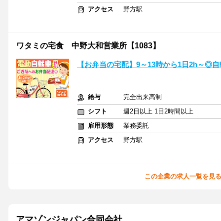
アクセス
野方駅
ワタミの宅食 中野大和営業所【1083】
【お弁当の宅配】9～13時から1日2h～◎
給与
完全出来高制
シフト
週2日以上 1日2時間以上
雇用形態
業務委託
アクセス
野方駅
この企業の求人一覧を見
アマゾンジャパン合同会社