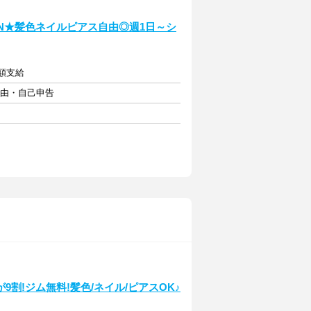
N★髪色ネイルピアス自由◎週1日～シ
全額支給
自由・自己申告
割!ジム無料!髪色/ネイル/ピアスOK♪