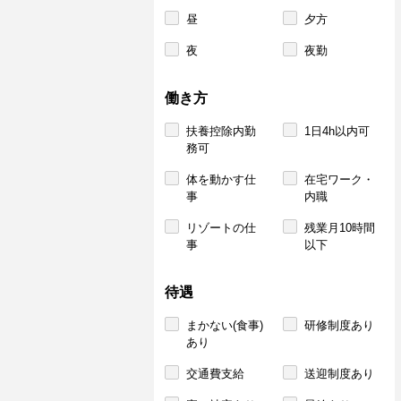
昼
夕方
夜
夜勤
働き方
扶養控除内勤
1日4h以内可
務可
体を動かす仕
在宅ワーク・
事
内職
リゾートの仕
残業月10時間
事
以下
待遇
まかない(食事)
研修制度あり
あり
交通費支給
送迎制度あり