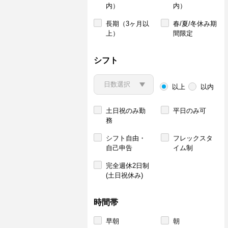
内）
内）
長期（3ヶ月以
春/夏/冬休み期
上）
間限定
シフト
以上
以内
土日祝のみ勤
平日のみ可
務
シフト自由・
フレックスタ
自己申告
イム制
完全週休2日制
(土日祝休み)
時間帯
早朝
朝