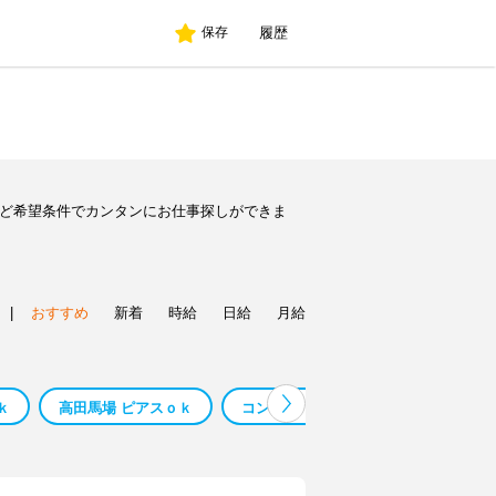
履歴
保存
など希望条件でカンタンにお仕事探しができま
|
おすすめ
新着
時給
日給
月給
ｋ
高田馬場 ピアスｏｋ
コンビニ ピアス ｏｋ
ピアスｏｋ