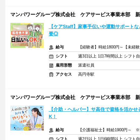
マンパワーグループ株式会社 ケアサービス事業本部 新宿支
【ケアStaff】家事手伝いや運動サポート
要◎
給与
【経験者】時給1800円～【未経験
シフト
週3日以上 1日7時間以上 シフト
雇用形態
派遣社員
アクセス
高円寺駅
マンパワーグループ株式会社 ケアサービス事業本部 新宿支
【介助・ヘルパー】サ高住で資格を活かせ
K！
給与
【介護福祉士】時給1900円～ 
シフト
週2日以上 1日6時間以上 シフト