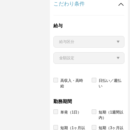
こだわり条件
給与
高収入・高時
日払い／週払
給
い
勤務期間
単発（1日）
短期（1週間以
内）
短期（1ヶ月以
短期（3ヶ月以