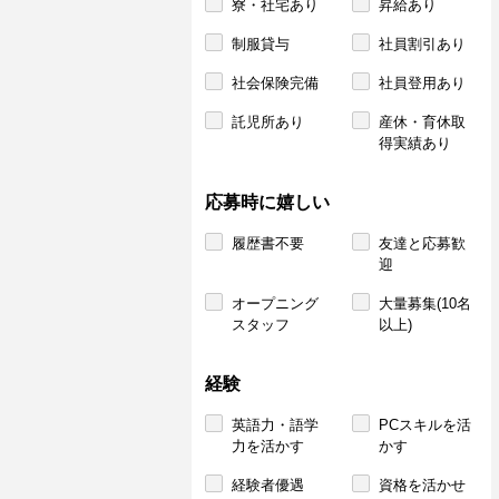
寮・社宅あり
昇給あり
制服貸与
社員割引あり
社会保険完備
社員登用あり
託児所あり
産休・育休取
得実績あり
応募時に嬉しい
履歴書不要
友達と応募歓
迎
オープニング
大量募集(10名
スタッフ
以上)
経験
英語力・語学
PCスキルを活
力を活かす
かす
経験者優遇
資格を活かせ