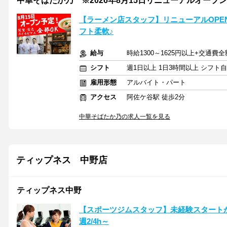
中華そばたか乃 ※2026年8月15日リニューアルオープン
【ラーメン店スタッフ】リニューアルOPE
フト柔軟♪
給与
時給1300～1625円以上+交通費
シフト
週1日以上 1日3時間以上 シフト
雇用形態
アルバイト・パート
アクセス
阿佐ケ谷駅 徒歩2分
中華そばたか乃の求人一覧を見る
ティップネス 中野店
ティップネス中野
【スポーツジムスタッフ】未経験スタートが9
週2/4h～