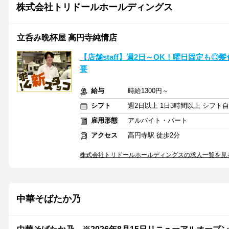
株式会社トリドールホールディングス
立呑み晩杯屋 高円寺純情店
【店舗staff】週2日～OK！曜日固定も◎
要
給与
時給1300円～
シフト
週2日以上 1日3時間以上 シフト
雇用形態
アルバイト・パート
アクセス
高円寺駅 徒歩2分
株式会社トリドールホールディングスの求人一覧を見
中華そばたか乃